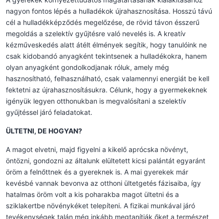
nagyon fontos lépés a hulladékok újrahasznosítása. Hosszú távú
cél a hulladékképződés megelőzése, de rövid távon ésszerű
megoldás a szelektív gyűjtésre való nevelés is. A kreatív
kézműveskedés alatt átélt élmények segítik, hogy tanulóink ne
csak kidobandó anyagként tekintsenek a hulladékokra, hanem
olyan anyagként gondolkodjanak róluk, amely még
hasznosítható, felhasználható, csak valamennyi energiát be kell
fektetni az újrahasznosításukra. Célunk, hogy a gyermekeknek
igényük legyen otthonukban is megvalósítani a szelektív
gyűjtéssel járó feladatokat.
ÜLTETNI, DE HOGYAN?
A magot elvetni, majd figyelni a kikelő aprócska növényt,
öntözni, gondozni az általunk elültetett kicsi palántát egyaránt
öröm a felnőttnek és a gyereknek is. A mai gyerekek már
kevésbé vannak bevonva az otthoni ültetgetés fázisaiba, így
hatalmas öröm volt a kis poharakba magot ültetni és a
sziklakertbe növénykéket telepíteni. A fizikai munkával járó
tevékenységek talán még inkább megtanítják őket a természet