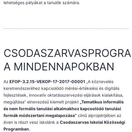
lehetséges pályákat a tanulók számára.
CSODASZARVASPROGR
A MINDENNAPOKBAN
Az
EFOP-3.2.15-VEKOP-17-2017-00001
„A köznevelés
keretrendszeréhez kapcsolódó mérési-értékelési és digitális
fejlesztések, innovatív oktatásszervezési eljárások kialakítása,
megújítása” elnevezésű kiemelt projekt
„Tematikus informális
és nem formális tanulási alkalmakhoz kapcsolódó tanulási
formák módszertani megalapozása”
című alprojektjében az
éven is részt vesz iskolánk a
Csodaszarvas Iskolai Közösségi
Programban.