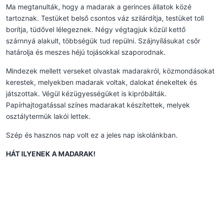
Ma megtanulták, hogy a madarak a gerinces állatok közé
tartoznak. Testüket belső csontos váz szilárdítja, testüket toll
borítja, tüdővel lélegeznek. Négy végtagjuk közül kettő
szárnnyá alakult, többségük tud repülni. Szájnyílásukat csőr
határolja és meszes héjú tojásokkal szaporodnak.
Mindezek mellett verseket olvastak madarakról, közmondásokat
kerestek, melyekben madarak voltak, dalokat énekeltek és
játszottak. Végül kézügyességüket is kipróbálták.
Papírhajtogatással színes madarakat készítettek, melyek
osztálytermük lakói lettek.
Szép és hasznos nap volt ez a jeles nap iskolánkban.
HÁT ILYENEK A MADARAK!