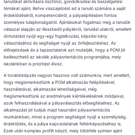
tanulókat aktivitásra ösztönzi, gondolkodási és beszélgetési
témákat ajánl, illetve visszajelzést ad a tanuló számára a saját
érdeklődéséről, kompetenciáiról, a pályaépítésben fontos
személyes tulajdonságairól. Ajánlásokat fogalmaz meg a tanulók
válaszai alapján az illeszkedő pályákról, tanulási utakról, emellett
útmutatást nyújt egy-egy foglalkozási, képzési irány
választásához és segítséget nyújt az önfejlesztéshez. Az
előrejelzések és a tapasztalatok azt mutatják, hogy a POM jól
beilleszthető az iskolák pályaorientációs programjába, mely
iskolánkban is prioritást élvez.
A továbbképzés nagyon hasznos volt számunkra, mert amellett,
hogy megismerkedtünk a POM alkalmazás felépítésével,
használatával, alkalmazási lehetőségeivel, még
megismerkedtünk az eredmények kiértékelésének módjaival,
azok felhasználásával a pályaválasztás elősegítéséhez. Az
alkalmazást jól tudjuk majd használni pályaorientációs
munkánkban, mivel a program segítséget nyújt a személyiség,
érdeklődés, és a pálya kapcsolatának feltérképezéséhez is.
Ezek után komplex profilt készít, mely többféle szinten ajánl