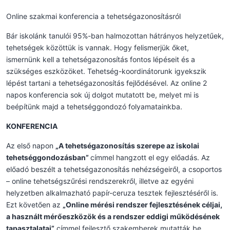
Online szakmai konferencia a tehetségazonosításról
Bár iskolánk tanulói 95%-ban halmozottan hátrányos helyzetűek,
tehetségek közöttük is vannak. Hogy felismerjük őket,
ismernünk kell a tehetségazonosítás fontos lépéseit és a
szükséges eszközöket. Tehetség-koordinátorunk igyekszik
lépést tartani a tehetségazonosítás fejlődésével. Az online 2
napos konferencia sok új dolgot mutatott be, melyet mi is
beépítünk majd a tehetséggondozó folyamatainkba.
KONFERENCIA
Az első napon
„A tehetségazonosítás szerepe az iskolai
tehetséggondozásban”
címmel hangzott el egy előadás. Az
előadó beszélt a tehetségazonosítás nehézségeiről, a csoportos
– online tehetségszűrési rendszerekről, illetve az egyéni
helyzetben alkalmazható papír-ceruza tesztek fejlesztéséről is.
Ezt követően az
„Online mérési rendszer fejlesztésének céljai,
a használt mérőeszközök és a rendszer eddigi működésének
tapasztalatai”
címmel fejlesztő szakemberek mutatták be