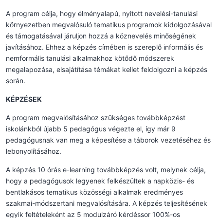
A program célja, hogy élményalapú, nyitott nevelési-tanulási
környezetben megvalósuló tematikus programok kidolgozásával
és támogatásával járuljon hozzá a köznevelés minőségének
javításához. Ehhez a képzés címében is szereplő informális és
nemformális tanulási alkalmakhoz kötődő módszerek
megalapozása, elsajátítása témákat kellet feldolgozni a képzés
során.
KÉPZÉSEK
A program megvalósításához szükséges továbbképzést
iskolánkból újabb 5 pedagógus végezte el, így már 9
pedagógusnak van meg a képesítése a táborok vezetéséhez és
lebonyolításához.
A képzés 10 órás e-learning továbbképzés volt, melynek célja,
hogy a pedagógusok legyenek felkészültek a napközis- és
bentlakásos tematikus közösségi alkalmak eredményes
szakmai-módszertani megvalósítására. A képzés teljesítésének
egyik feltételeként az 5 modulzáró kérdéssor 100%-os