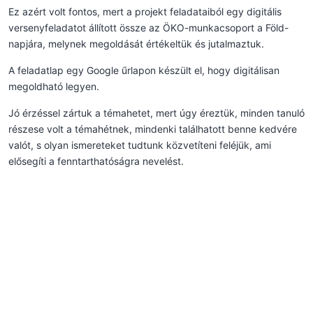
Ez azért volt fontos, mert a projekt feladataiból egy digitális
versenyfeladatot állított össze az ÖKO-munkacsoport a Föld-
napjára, melynek megoldását értékeltük és jutalmaztuk.
A feladatlap egy Google űrlapon készült el, hogy digitálisan
megoldható legyen.
Jó érzéssel zártuk a témahetet, mert úgy éreztük, minden tanuló
részese volt a témahétnek, mindenki találhatott benne kedvére
valót, s olyan ismereteket tudtunk közvetíteni feléjük, ami
elősegíti a fenntarthatóságra nevelést.