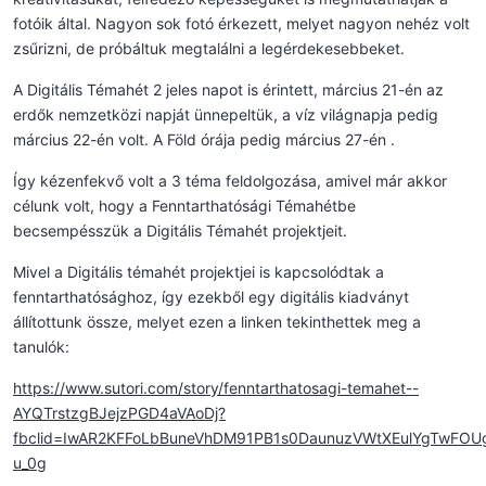
fotóik által. Nagyon sok fotó érkezett, melyet nagyon nehéz volt
zsűrizni, de próbáltuk megtalálni a legérdekesebbeket.
A Digitális Témahét 2 jeles napot is érintett, március 21-én az
erdők nemzetközi napját ünnepeltük, a víz világnapja pedig
március 22-én volt. A Föld órája pedig március 27-én .
Így kézenfekvő volt a 3 téma feldolgozása, amivel már akkor
célunk volt, hogy a Fenntarthatósági Témahétbe
becsempésszük a Digitális Témahét projektjeit.
Mivel a Digitális témahét projektjei is kapcsolódtak a
fenntarthatósághoz, így ezekből egy digitális kiadványt
állítottunk össze, melyet ezen a linken tekinthettek meg a
tanulók:
https://www.sutori.com/story/fenntarthatosagi-temahet--
AYQTrstzgBJejzPGD4aVAoDj?
fbclid=IwAR2KFFoLbBuneVhDM91PB1s0DaunuzVWtXEulYgTwFOU
u_0g