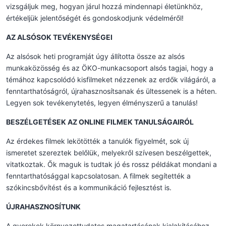
vizsgáljuk meg, hogyan járul hozzá mindennapi életünkhöz,
értékeljük jelentőségét és gondoskodjunk védelméről!
AZ ALSÓSOK TEVÉKENYSÉGEI
Az alsósok heti programját úgy állította össze az alsós
munkaközösség és az ÖKO-munkacsoport alsós tagjai, hogy a
témához kapcsolódó kisfilmeket nézzenek az erdők világáról, a
fenntarthatóságról, újrahasznosítsanak és ültessenek is a héten.
Legyen sok tevékenytetés, legyen élményszerű a tanulás!
BESZÉLGETÉSEK AZ ONLINE FILMEK TANULSÁGAIRÓL
Az érdekes filmek lekötötték a tanulók figyelmét, sok új
ismeretet szereztek belőlük, melyekről szívesen beszélgettek,
vitatkoztak. Ők maguk is tudtak jó és rossz példákat mondani a
fenntarthatósággal kapcsolatosan. A filmek segítették a
szókincsbővítést és a kommunikáció fejlesztést is.
ÚJRAHASZNOSÍTUNK
A gyerekek környezettudatos magatartásának kialakításához