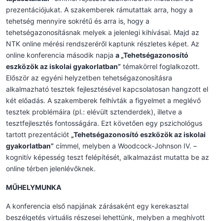
prezentációjukat. A szakemberek rámutattak arra, hogy a
tehetség mennyire sokrétű és arra is, hogy a
tehetségazonosításnak melyek a jelenlegi kihívásai. Majd az
NTK online mérési rendszeréről kaptunk részletes képet. Az
online konferencia második napja
a „Tehetségazonosító
eszközök az iskolai gyakorlatban”
témakörrel foglalkozott.
Először az egyéni helyzetben tehetségazonosításra
alkalmazható tesztek fejlesztésével kapcsolatosan hangzott el
két előadás. A szakemberek felhívták a figyelmet a meglévő
tesztek problémáira (pl.: elévült sztenderdek), illetve a
tesztfejlesztés fontosságára. Ezt követően egy pszichológus
tartott prezentációt
„Tehetségazonosító eszközök az iskolai
gyakorlatban”
címmel, melyben a Woodcock-Johnson IV. –
kognitív képesség teszt felépítését, alkalmazást mutatta be az
online térben jelenlévőknek.
MŰHELYMUNKA
A konferencia első napjának zárásaként egy kerekasztal
beszélgetés virtuális részesei lehettünk, melyben a meghívott