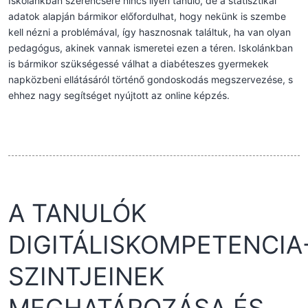
Iskolánkban szerencsére nincs ilyen tanuló, de a statisztikai
adatok alapján bármikor előfordulhat, hogy nekünk is szembe
kell nézni a problémával, így hasznosnak találtuk, ha van olyan
pedagógus, akinek vannak ismeretei ezen a téren. Iskolánkban
is bármikor szükségessé válhat a diabéteszes gyermekek
napközbeni ellátásáról történő gondoskodás megszervezése, s
ehhez nagy segítséget nyújtott az online képzés.
A TANULÓK
DIGITÁLISKOMPETENCIA
SZINTJEINEK
MEGHATÁROZÁSA ÉS