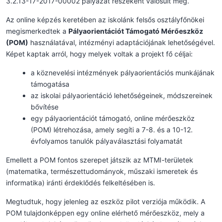
3.2.13-17-2017-00002 pályázat részeként valósult meg.
Az online képzés keretében az iskolánk felsős osztályfőnökei
megismerkedtek a
Pályaorientációt Támogató Mérőeszköz
(POM)
használatával, intézményi adaptációjának lehetőségével.
Képet kaptak arról, hogy melyek voltak a projekt fő céljai:
a köznevelési intézmények pályaorientációs munkájának
támogatása
az iskolai pályaorientáció lehetőségeinek, módszereinek
bővítése
egy pályaorientációt támogató, online mérőeszköz
(POM) létrehozása, amely segíti a 7-8. és a 10-12.
évfolyamos tanulók pályaválasztási folyamatát
Emellett a POM fontos szerepet játszik az MTMI-területek
(matematika, természettudományok, műszaki ismeretek és
informatika) iránti érdeklődés felkeltésében is.
Megtudtuk, hogy jelenleg az eszköz pilot verziója működik. A
POM tulajdonképpen egy online elérhető mérőeszköz, mely a