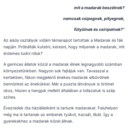
mit a madarak beszélnek?
nemcsak csipegnek, pityegnek,
fütyülnek és csiripelnek?”
Az alsós osztályok vidám témanapot tartottak a Madarak és fák
napján. Próbálták kutatni, keresni, hogy milyenek a madarak, mit
érdemes tudni róluk?
A gerinces állatok közül a madarak élnek legnagyobb számban
környezetünkben. Nagyon sok fajtájuk van. Tavasszal a
kertekben, fákon megjelenő énekes madarak elbűvölnek
bennünket az énekükkel. Már a puszta látványuk is örömet
okoz, hiszen a hangjuk mellett általában a tollazatuk is szép
színes.
Évezredek óta háziállatként is tartunk madarakat. Faluhelyen
még ma is tartanak az emberek tyúkot, kacsát, libát. Így a
gyerekekhez a madarak közel állnak.