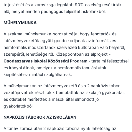
teljesítését és a záróvizsga legalább 90%-os elvégzését írták
elő, melyet minden pedagógus teljesített iskolánkból.
MŰHELYMUNKA
A szakmai műhelymunka-sorozat célja, hogy fenntartók és
intézményvezetők együtt gondolkodjanak az informális és
nemformális módszertanok szervezeti kultúrában való helyéről,
szerepéről, lehetőségeiről. Középpontban az alprojekt -
Csodaszarvas Iskolai Közösségi Program -
tartalmi fejlesztései
és irányai állnak, amelyek a nemformális tanulási utak
kiépítéséhez mintául szolgálhatnak.
A műhelymunkán az intézményvezető és a 2 napközis tábor
vezetője vettek részt, akik bemutatták az iskola jó gyakorlatait
és ötleteket merítettek a mások által elmondott jó
gyakorlatokból.
NAPKÖZIS TÁBOROK AZ ISKOLÁBAN
A tanév zárása után 2 napközis táborra nyílik lehetőség az