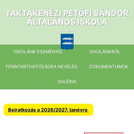
Ugrás
a
TAKTAKENÉZI PETŐFI SÁNDOR
tartalomhoz
ÁLTALÁNOS ISKOLA
ISKOLÁNK ESEMÉNYEI
ISKOLÁNKRÓL
FENNTARTHATÓSÁGRA NEVELÉS
DOKUMENTUMOK
GALÉRIA
Beiratkozás a 2026/2027. tanévre