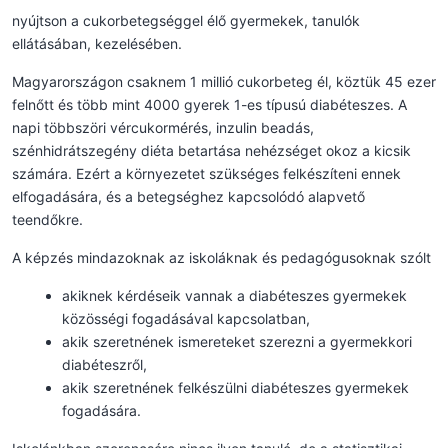
nyújtson a cukorbetegséggel élő gyermekek, tanulók
ellátásában, kezelésében.
Magyarországon csaknem 1 millió cukorbeteg él, köztük 45 ezer
felnőtt és több mint 4000 gyerek 1-es típusú diabéteszes. A
napi többszöri vércukormérés, inzulin beadás,
szénhidrátszegény diéta betartása nehézséget okoz a kicsik
számára. Ezért a környezetet szükséges felkészíteni ennek
elfogadására, és a betegséghez kapcsolódó alapvető
teendőkre.
A képzés mindazoknak az iskoláknak és pedagógusoknak szólt
akiknek kérdéseik vannak a diabéteszes gyermekek
közösségi fogadásával kapcsolatban,
akik szeretnének ismereteket szerezni a gyermekkori
diabéteszről,
akik szeretnének felkészülni diabéteszes gyermekek
fogadására.