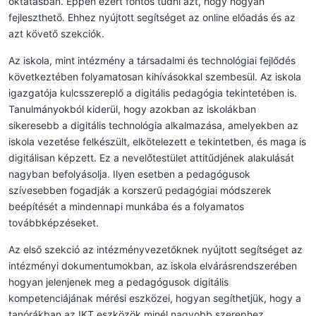
oktatásban. Éppen ezért fontos tudni azt, hogy hogyan
fejleszthető. Ehhez nyújtott segítséget az online előadás és az
azt követő szekciók.
Az iskola, mint intézmény a társadalmi és technológiai fejlődés
következtében folyamatosan kihívásokkal szembesül. Az iskola
igazgatója kulcsszereplő a digitális pedagógia tekintetében is.
Tanulmányokból kiderül, hogy azokban az iskolákban
sikeresebb a digitális technológia alkalmazása, amelyekben az
iskola vezetése felkészült, elkötelezett e tekintetben, és maga is
digitálisan képzett. Ez a nevelőtestület attitűdjének alakulását
nagyban befolyásolja. Ilyen esetben a pedagógusok
szívesebben fogadják a korszerű pedagógiai módszerek
beépítését a mindennapi munkába és a folyamatos
továbbképzéseket.
Az első szekció az intézményvezetőknek nyújtott segítséget az
intézményi dokumentumokban, az iskola elvárásrendszerében
hogyan jelenjenek meg a pedagógusok digitális
kompetenciájának mérési eszközei, hogyan segíthetjük, hogy a
tanórákban az IKT eszközök minél nagyobb szerephez