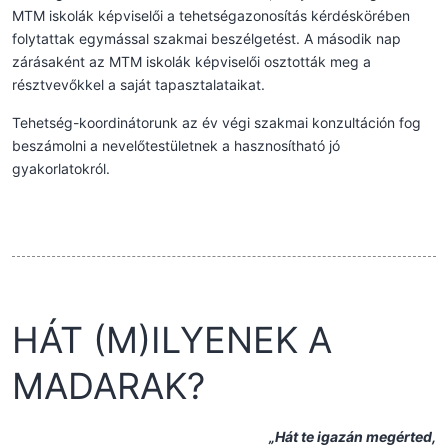
MTM iskolák képviselői a tehetségazonosítás kérdéskörében
folytattak egymással szakmai beszélgetést. A második nap
zárásaként az MTM iskolák képviselői osztották meg a
résztvevőkkel a saját tapasztalataikat.
Tehetség-koordinátorunk az év végi szakmai konzultáción fog
beszámolni a nevelőtestületnek a hasznosítható jó
gyakorlatokról.
HÁT (M)ILYENEK A
MADARAK?
„Hát te igazán megérted,