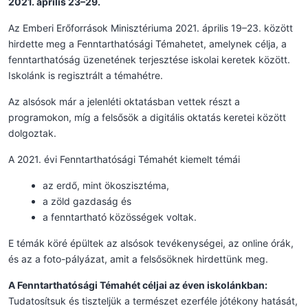
2021. április 23–29.
Az Emberi Erőforrások Minisztériuma 2021. április 19–23. között
hirdette meg a Fenntarthatósági Témahetet, amelynek célja, a
fenntarthatóság üzenetének terjesztése iskolai keretek között.
Iskolánk is regisztrált a témahétre.
Az alsósok már a jelenléti oktatásban vettek részt a
programokon, míg a felsősök a digitális oktatás keretei között
dolgoztak.
A 2021. évi Fenntarthatósági Témahét kiemelt témái
az erdő, mint ökoszisztéma,
a zöld gazdaság és
a fenntartható közösségek voltak.
E témák köré épültek az alsósok tevékenységei, az online órák,
és az a foto-pályázat, amit a felsősöknek hirdettünk meg.
A Fenntarthatósági Témahét
céljai az éven iskolánkban:
Tudatosítsuk és tiszteljük a természet ezerféle jótékony hatását,