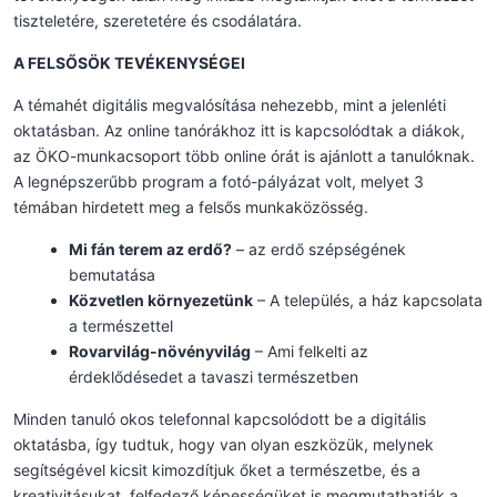
tiszteletére, szeretetére és csodálatára.
A FELSŐSÖK TEVÉKENYSÉGEI
A témahét digitális megvalósítása nehezebb, mint a jelenléti
oktatásban. Az online tanórákhoz itt is kapcsolódtak a diákok,
az ÖKO-munkacsoport több online órát is ajánlott a tanulóknak.
A legnépszerűbb program a fotó-pályázat volt, melyet 3
témában hirdetett meg a felsős munkaközösség.
Mi fán terem az erdő?
– az erdő szépségének
bemutatása
Közvetlen környezetünk
– A település, a ház kapcsolata
a természettel
Rovarvilág-növényvilág
– Ami felkelti az
érdeklődésedet a tavaszi természetben
Minden tanuló okos telefonnal kapcsolódott be a digitális
oktatásba, így tudtuk, hogy van olyan eszközük, melynek
segítségével kicsit kimozdítjuk őket a természetbe, és a
kreativitásukat, felfedező képességüket is megmutathatják a