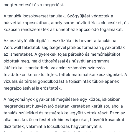
megteremtését és a megértést.
A tanulók locsolóverset tanultak. Szógyűjtést végeztek a
húsvéttal kapcsolatban, amely során bővítették szókincsüket, és
közösen rendszerezték az ünnephez kapcsolódó fogalmakat.
Az osztályfőnök digitális eszközöket is bevont a tanulásba:
Wordwall feladatok segítségével játékos formában gyakorolták
az ismereteket. A gyerekek tojás párosító és memóriajátékot
oldottak meg, majd titkosírással és húsvéti anagramma
játékokkal ismerkedtek, valamint számolós-színezős
feladatokon keresztül fejlesztették matematikai készségeiket. A
vizuális és térbeli gondolkodást a tojásminták tükörképének
megrajzolásával is erősítették.
A hagyományok gyakorlati megélésére egy közös, iskolában
megrendezett húsvétváró délután keretében került sor, ahol a
tanulók szüleikkel és testvéreikkel együtt vettek részt. Ezen az
alkalmon közösen festettek hímes tojásokat, húsvéti kosarakat
díszítettek, valamint a locsolkodás hagyományát is