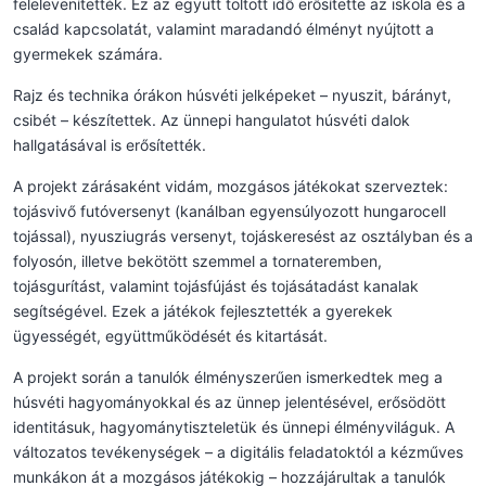
felelevenítették. Ez az együtt töltött idő erősítette az iskola és a
család kapcsolatát, valamint maradandó élményt nyújtott a
gyermekek számára.
Rajz és technika órákon húsvéti jelképeket – nyuszit, bárányt,
csibét – készítettek. Az ünnepi hangulatot húsvéti dalok
hallgatásával is erősítették.
A projekt zárásaként vidám, mozgásos játékokat szerveztek:
tojásvivő futóversenyt (kanálban egyensúlyozott hungarocell
tojással), nyusziugrás versenyt, tojáskeresést az osztályban és a
folyosón, illetve bekötött szemmel a tornateremben,
tojásgurítást, valamint tojásfújást és tojásátadást kanalak
segítségével. Ezek a játékok fejlesztették a gyerekek
ügyességét, együttműködését és kitartását.
A projekt során a tanulók élményszerűen ismerkedtek meg a
húsvéti hagyományokkal és az ünnep jelentésével, erősödött
identitásuk, hagyománytiszteletük és ünnepi élményviláguk. A
változatos tevékenységek – a digitális feladatoktól a kézműves
munkákon át a mozgásos játékokig – hozzájárultak a tanulók