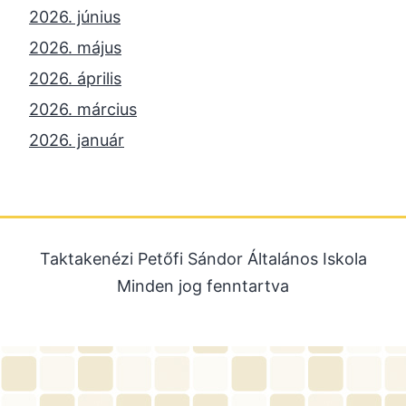
2026. június
2026. május
2026. április
2026. március
2026. január
2025. december
2025. október
2025. szeptember
Taktakenézi Petőfi Sándor Általános Iskola
2025. július
Minden jog fenntartva
2025. június
2025. május
2025. április
2025. március