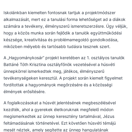
Iskolánkban kiemelten fontosnak tartjuk a projektmódszer
alkalmazását, mert ez a tanulási forma lehetőséget ad a diákok
számára a tevékeny, élményszerű ismeretszerzésre. Úgy véljük,
hogy a közös munka során fejlődik a tanulók együttműködési
készsége, kreativitása és problémamegoldó gondolkodása,
miközben mélyebb és tartósabb tudásra tesznek szert.
A „Hagyománykosár” projekt keretében az 1. osztályos tanulók
Battáné Tóth Krisztina osztályfőnök vezetésével a húsvéti
ünnepkörrel ismerkedtek meg, játékos, élményszerű
tevékenységeken keresztül. A projekt során kiemelt figyelmet
fordítottak a hagyományok megőrzésére és a közösségi
élmények erősítésére.
A foglalkozásokat a húsvét jelentésének megbeszélésével
kezdték, ahol a gyerekek életkoruknak megfelelő módon
megismerkedtek az ünnep keresztény tartalmával, Jézus
feltámadásának történetével. Ezt követően húsvéti témájú
mesét néztek, amely segítette az ünnep hangulatának