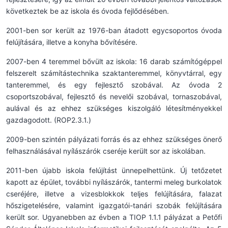
következtek be az iskola és óvoda fejlődésében.
2001-ben sor került az 1976-ban átadott egycsoportos óvoda
felújítására, illetve a konyha bővítésére.
2007-ben 4 teremmel bővült az iskola: 16 darab számítógéppel
felszerelt számítástechnika szaktanteremmel, könyvtárral, egy
tanteremmel, és egy fejlesztő szobával. Az óvoda 2
csoportszobával, fejlesztő és nevelői szobával, tornaszobával,
aulával és az ehhez szükséges kiszolgáló létesítményekkel
gazdagodott. (ROP2.3.1.)
2009-ben szintén pályázati forrás és az ehhez szükséges önerő
felhasználásával nyílászárók cseréje került sor az iskolában.
2011-ben újabb iskola felújítást ünnepelhettünk. Új tetőzetet
kapott az épület, további nyílászárók, tantermi meleg burkolatok
cseréjére, illetve a vizesblokkok teljes felújítására, falazat
hőszigetelésére, valamint igazgatói-tanári szobák felújítására
került sor. Ugyanebben az évben a TIOP 1.1.1 pályázat a Petőfi