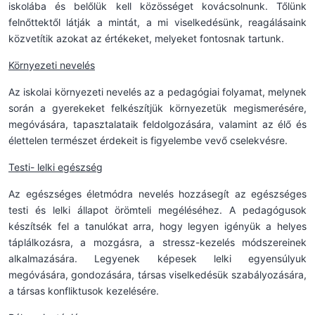
iskolába és belőlük kell közösséget kovácsolnunk. Tőlünk
felnőttektől látják a mintát, a mi viselkedésünk, reagálásaink
közvetítik azokat az értékeket, melyeket fontosnak tartunk.
Környezeti nevelés
Az iskolai környezeti nevelés az a pedagógiai folyamat, melynek
során a gyerekeket felkészítjük környezetük megismerésére,
megóvására, tapasztalataik feldolgozására, valamint az élő és
élettelen természet érdekeit is figyelembe vevő cselekvésre.
Testi- lelki egészség
Az egészséges életmódra nevelés hozzásegít az egészséges
testi és lelki állapot örömteli megéléséhez. A pedagógusok
készítsék fel a tanulókat arra, hogy legyen igényük a helyes
táplálkozásra, a mozgásra, a stressz-kezelés módszereinek
alkalmazására. Legyenek képesek lelki egyensúlyuk
megóvására, gondozására, társas viselkedésük szabályozására,
a társas konfliktusok kezelésére.