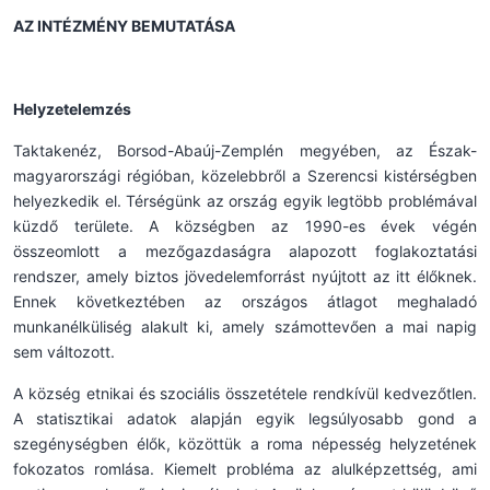
AZ INTÉZMÉNY BEMUTATÁSA
Helyzetelemzés
Taktakenéz, Borsod-Abaúj-Zemplén megyében, az Észak-
magyarországi régióban, közelebbről a Szerencsi kistérségben
helyezkedik el. Térségünk az ország egyik legtöbb problémával
küzdő területe. A községben az 1990-es évek végén
összeomlott a mezőgazdaságra alapozott foglakoztatási
rendszer, amely biztos jövedelemforrást nyújtott az itt élőknek.
Ennek következtében az országos átlagot meghaladó
munkanélküliség alakult ki, amely számottevően a mai napig
sem változott.
A község etnikai és szociális összetétele rendkívül kedvezőtlen.
A statisztikai adatok alapján egyik legsúlyosabb gond a
szegénységben élők, közöttük a roma népesség helyzetének
fokozatos romlása. Kiemelt probléma az alulképzettség, ami