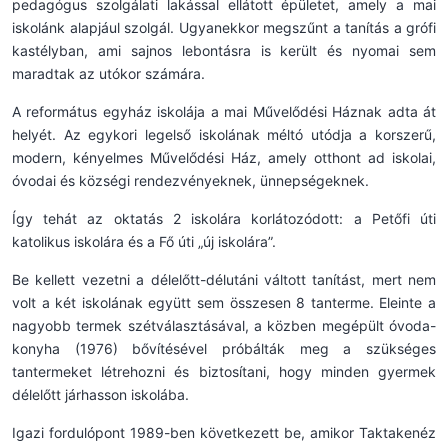
pedagógus szolgálati lakással ellátott épületet, amely a mai
iskolánk alapjául szolgál. Ugyanekkor megszűnt a tanítás a grófi
kastélyban, ami sajnos lebontásra is került és nyomai sem
maradtak az utókor számára.
A református egyház iskolája a mai Művelődési Háznak adta át
helyét. Az egykori legelső iskolának méltó utódja a korszerű,
modern, kényelmes Művelődési Ház, amely otthont ad iskolai,
óvodai és községi rendezvényeknek, ünnepségeknek.
Így tehát az oktatás 2 iskolára korlátozódott: a Petőfi úti
katolikus iskolára és a Fő úti „új iskolára”.
Be kellett vezetni a délelőtt-délutáni váltott tanítást, mert nem
volt a két iskolának együtt sem összesen 8 tanterme. Eleinte a
nagyobb termek szétválasztásával, a közben megépült óvoda-
konyha (1976) bővítésével próbálták meg a szükséges
tantermeket létrehozni és biztosítani, hogy minden gyermek
délelőtt járhasson iskolába.
Igazi fordulópont 1989-ben következett be, amikor Taktakenéz