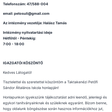
Telefonszám: 47/588-004
email: petosuli@gmail.com
Az intézmény vezetője: Halász Tamás
Intézmény nyitvatartási ideje
Hétfőtől - Péntekig:
7:00 - 18:00
IGAZGATÓI KÖSZÖNTŐ
Kedves Látogató!
Tisztelettel és szeretettel köszöntöm a Taktakenézi Petőfi
Sándor Általános Iskola honlapján!
Honlapunkon igyekszünk tájékoztatást adni leendő, jelenlegi és
egykori tanítványainknak és szüleiknek egyaránt. Bízom benne,
hogy oldalunk böngészése során hasznos információkhoz jut,