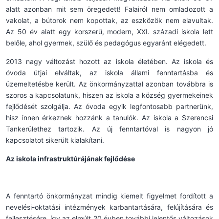
alatt azonban mit sem öregedett! Falairól nem omladozott a
vakolat, a bútorok nem kopottak, az eszközök nem elavultak.
Az 50 év alatt egy korszerű, modern, XXI. századi iskola lett
belőle, ahol gyermek, szülő és pedagógus egyaránt elégedett.
2013 nagy változást hozott az iskola életében. Az iskola és
óvoda útjai elváltak, az iskola állami fenntartásba és
üzemeltetésbe került. Az önkormányzattal azonban továbbra is
szoros a kapcsolatunk, hiszen az iskola a község gyermekeinek
fejlődését szolgálja. Az óvoda egyik legfontosabb partnerünk,
hisz innen érkeznek hozzánk a tanulók. Az iskola a Szerencsi
Tankerülethez tartozik. Az új fenntartóval is nagyon jó
kapcsolatot sikerült kialakítani.
Az iskola infrastruktúrájának fejlődése
A fenntartó önkormányzat mindig kiemelt figyelmet fordított a
nevelési-oktatási intézmények karbantartására, felújítására és
fejlesztésére, így az elmúlt 20 évben további jelentős változások