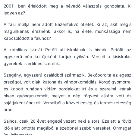
2001- ben érlelődött meg a névadó választás gondolata. Ki
legyen az?
A falu múltja nem adott kézenfekvő ötletet. Ki az, akit mégis
magunkénak éreznénk, akkor is, ha élete, munkássága nem
kapcsolódott a faluhoz?
A katolikus iskolát Petőfi úti iskolának is hívták. Petőfit az
egyszerű nép költőjeként tartjuk nyilván. Verseit a kisiskolás
gyerekek is értik és szeretik.
Szegény, egyszerű családból származik. Bekóborolta az egész
országot, volt diák, katona és vándorkomédiás. Korgó gyomorral
és kopott ruhában vidám bordalokat írt és a szerelmi lírának
olyan gyöngyszemeit, melyet a nép rögvest ajkára vett és
sajátjaként énekelt. Verseiből a közvetlenség és természetesség
árad.
Sajnos, csak 26 évet engedélyezett neki a sors. Ezalatt a rövid
idő alatt ontotta magából a szebbnél szebb verseket. Önmagát
így jellemezte: