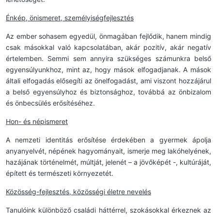
Énkép, önismeret, személyiségfejlesztés
Az ember sohasem egyedül, önmagában fejlődik, hanem mindig
csak másokkal való kapcsolatában, akár pozitív, akár negatív
értelemben. Semmi sem annyira szükséges számunkra belső
egyensúlyunkhoz, mint az, hogy mások elfogadjanak. A mások
általi elfogadás elősegíti az önelfogadást, ami viszont hozzájárul
a belső egyensúlyhoz és biztonsághoz, továbbá az önbizalom
és önbecsülés erősítéséhez.
Hon- és népismeret
A nemzeti identitás erősítése érdekében a gyermek ápolja
anyanyelvét, népének hagyományait, ismerje meg lakóhelyének,
hazájának történelmét, múltját, jelenét – a jövőképét -, kultúráját,
épített és természeti környezetét.
Közösség-fejlesztés, közösségi életre nevelés
Tanulóink különböző családi háttérrel, szokásokkal érkeznek az