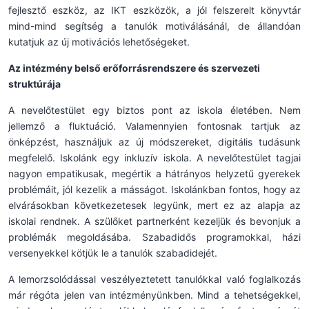
fejlesztő eszköz, az IKT eszközök, a jól felszerelt könyvtár
mind-mind segítség a tanulók motiválásánál, de állandóan
kutatjuk az új motivációs lehetőségeket.
Az intézmény belső erőforrásrendszere és szervezeti
struktúrája
A nevelőtestület egy biztos pont az iskola életében. Nem
jellemző a fluktuáció. Valamennyien fontosnak tartjuk az
önképzést, használjuk az új módszereket, digitális tudásunk
megfelelő. Iskolánk egy inkluzív iskola. A nevelőtestület tagjai
nagyon empatikusak, megértik a hátrányos helyzetű gyerekek
problémáit, jól kezelik a másságot. Iskolánkban fontos, hogy az
elvárásokban következetesek legyünk, mert ez az alapja az
iskolai rendnek. A szülőket partnerként kezeljük és bevonjuk a
problémák megoldásába. Szabadidős programokkal, házi
versenyekkel kötjük le a tanulók szabadidejét.
A lemorzsolódással veszélyeztetett tanulókkal való foglalkozás
már régóta jelen van intézményünkben. Mind a tehetségekkel,