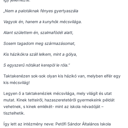
„Nem a palotáknak fényes gyertyaszála
Vagyok én, hanem a kunyhók mécsvilága.
Alant születtem én, szalmafödél alatt,
Sosem tagadom meg származásomat,
Kis házikókra száll lelkem, mint a gólya,
S egyszerű nótákat kerepöl le róla.”
Taktakenézen sok-sok olyan kis házikó van, melyben elfér egy
kis mécsvilág!
Legyen ő a taktakenéziek mécsvilága, mely világít és utat
mutat. Kinek tetteiről, hazaszeretetéről gyermekeink példát
vehetnek, s kinek emlékét- mint az iskola névadóját –
tisztelhetik.
Így lett az intézmény neve: Petőfi Sándor Általános Iskola