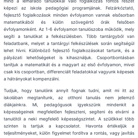
mind a lemaradó tanulókkal való foglalkozás fontos részét
képezi az iskola pedagógiai programjának. Felzárkóztató,
fejlesztő foglalkozások minden évfolyamon vannak elsősorban
matematikából és külön szövegértő órák felsőben
évfolyamonként. Az 1-6 évfolyamon tanulószoba működik, mely
segíti a tanulókat a felkészülésben. Több tantárgyból van
feladatbank, melyet a tantárgyi felkészülések során segítségül
lehet hívni. Különböző fejlesztő foglalkozásokat tartunk, és a
pályázati lehetőségeket is kihasználjuk. Csoportbontásban
tanítjuk a matematikát és a magyart az első évfolyamon, mivel
csak kis csoportban, differenciált feladatokkal vagyunk képesek
a hátrányokat kompenzálni.
Tudjuk, hogy tanulóink annyit fognak tudni, amit mi itt az
iskolában megtanítunk, az otthoni tanulás nem jellemző
diákjainkra. Mi, pedagógusok igyekszünk mindenkit a
képességeinek megfelelően fejleszteni, segíteni és elvárni a
tanulótól a neki megfelelő képességszintet. A szülőkkel több
szinten is tartjuk a kapcsolatot. Havonta értékeljük a
teljesítményeket, külön figyelmet fordítva a rontás, vagy javítás