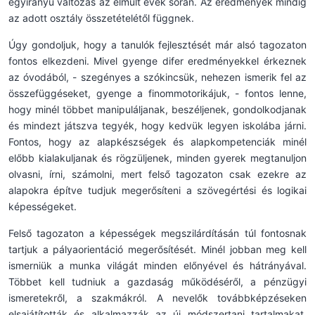
egyirányú változás az elmúlt évek során. Az eredmények mindig
az adott osztály összetételétől függnek.
Úgy gondoljuk, hogy a tanulók fejlesztését már alsó tagozaton
fontos elkezdeni. Mivel gyenge difer eredményekkel érkeznek
az óvodából, - szegényes a szókincsük, nehezen ismerik fel az
összefüggéseket, gyenge a finommotorikájuk, - fontos lenne,
hogy minél többet manipuláljanak, beszéljenek, gondolkodjanak
és mindezt játszva tegyék, hogy kedvük legyen iskolába járni.
Fontos, hogy az alapkészségek és alapkompetenciák minél
előbb kialakuljanak és rögzüljenek, minden gyerek megtanuljon
olvasni, írni, számolni, mert felső tagozaton csak ezekre az
alapokra építve tudjuk megerősíteni a szövegértési és logikai
képességeket.
Felső tagozaton a képességek megszilárdításán túl fontosnak
tartjuk a pályaorientáció megerősítését. Minél jobban meg kell
ismerniük a munka világát minden előnyével és hátrányával.
Többet kell tudniuk a gazdaság működéséről, a pénzügyi
ismeretekről, a szakmákról. A nevelők továbbképzéseken
elsajátították és alkalmazzák az új módszertani tartalmakat.