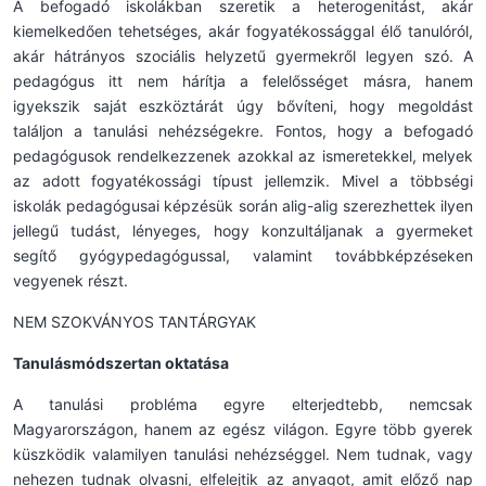
A befogadó iskolákban szeretik a heterogenitást, akár
kiemelkedően tehetséges, akár fogyatékossággal élő tanulóról,
akár hátrányos szociális helyzetű gyermekről legyen szó. A
pedagógus itt nem hárítja a felelősséget másra, hanem
igyekszik saját eszköztárát úgy bővíteni, hogy megoldást
találjon a tanulási nehézségekre. Fontos, hogy a befogadó
pedagógusok rendelkezzenek azokkal az ismeretekkel, melyek
az adott fogyatékossági típust jellemzik. Mivel a többségi
iskolák pedagógusai képzésük során alig-alig szerezhettek ilyen
jellegű tudást, lényeges, hogy konzultáljanak a gyermeket
segítő gyógypedagógussal, valamint továbbképzéseken
vegyenek részt.
NEM SZOKVÁNYOS TANTÁRGYAK
Tanulásmódszertan oktatása
A tanulási probléma egyre elterjedtebb, nemcsak
Magyarországon, hanem az egész világon. Egyre több gyerek
küszködik valamilyen tanulási nehézséggel. Nem tudnak, vagy
nehezen tudnak olvasni, elfelejtik az anyagot, amit előző nap