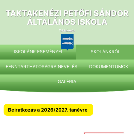
Ugrás
a
TAKTAKENÉZI PETŐFI SÁNDOR
tartalomhoz
ÁLTALÁNOS ISKOLA
ISKOLÁNK ESEMÉNYEI
ISKOLÁNKRÓL
FENNTARTHATÓSÁGRA NEVELÉS
DOKUMENTUMOK
GALÉRIA
Beiratkozás a 2026/2027. tanévre