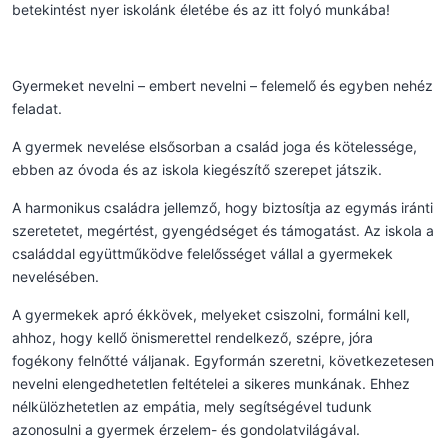
betekintést nyer iskolánk életébe és az itt folyó munkába!
Gyermeket nevelni – embert nevelni – felemelő és egyben nehéz
feladat.
A gyermek nevelése elsősorban a család joga és kötelessége,
ebben az óvoda és az iskola kiegészítő szerepet játszik.
A harmonikus családra jellemző, hogy biztosítja az egymás iránti
szeretetet, megértést, gyengédséget és támogatást. Az iskola a
családdal együttműködve felelősséget vállal a gyermekek
nevelésében.
A gyermekek apró ékkövek, melyeket csiszolni, formálni kell,
ahhoz, hogy kellő önismerettel rendelkező, szépre, jóra
fogékony felnőtté váljanak. Egyformán szeretni, következetesen
nevelni elengedhetetlen feltételei a sikeres munkának. Ehhez
nélkülözhetetlen az empátia, mely segítségével tudunk
azonosulni a gyermek érzelem- és gondolatvilágával.