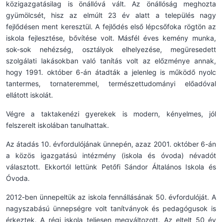
közigazgatásilag is önállóvá vált. Az önállóság meghozta
gyümölcsét, hisz az elmúlt 23 év alatt a település nagy
fejlődésen ment keresztül. A fejlődés első lépcsőfoka rögtön az
iskola fejlesztése, bővítése volt. Másfél éves kemény munka,
sok-sok nehézség, osztályok elhelyezése, megüresedett
szolgálati lakásokban való tanítás volt az előzménye annak,
hogy 1991. október 6-án átadták a jelenleg is működő nyolc
tantermes, tornateremmel, természettudományi előadóval
ellátott iskolát.
Végre a taktakenézi gyerekek is modern, kényelmes, jól
felszerelt iskolában tanulhattak.
Az átadás 10. évfordulójának ünnepén, azaz 2001. október 6-án
a közös igazgatású intézmény (iskola és óvoda) névadót
választott. Ekkortól lettünk Petőfi Sándor Általános Iskola és
Óvoda.
2012-ben ünnepeltük az iskola fennállásának 50. évfordulóját. A
nagyszabású ünnepségre volt tanítványok és pedagógusok is
érkeztek. A régi iskola teljesen megváltozott. Az eltelt 50 év