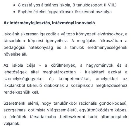
8 osztályos általános iskola, 8 tanulócsoport (I-VIII.)
Enyhén értelmi fogyatékosok összevont osztálya
Az intézményfejlesztés, intézményi innováció
Iskolánk sikeresen igazodik a változó környezeti elvárásokhoz, a
társadalom képzési igényeihez. A megújulás fókuszában a
pedagógiai hatékonyság és a tanulók eredményességének
növelése áll.
Az iskola célja - a körülmények, a hagyományok és a
lehetőségek által meghatározottan - kialakítani azokat a
személyiségjegyeket és kompetenciákat, amelyekkel az
iskolánkból kikerülő diákoknak a középiskola megkezdéséhez
rendelkezniük kell.
Szeretnénk elérni, hogy tanulóinkból racionális gondolkodású,
szorgalmas, optimista világszemléletű, együttműködésre képes,
a felnőttek társadalmába beilleszkedni tudó állampolgárok
váljanak.