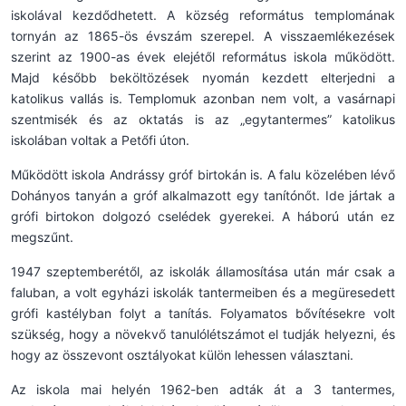
iskolával kezdődhetett. A község református templomának
tornyán az 1865-ös évszám szerepel. A visszaemlékezések
szerint az 1900-as évek elejétől református iskola működött.
Majd később beköltözések nyomán kezdett elterjedni a
katolikus vallás is. Templomuk azonban nem volt, a vasárnapi
szentmisék és az oktatás is az „egytantermes” katolikus
iskolában voltak a Petőfi úton.
Működött iskola Andrássy gróf birtokán is. A falu közelében lévő
Dohányos tanyán a gróf alkalmazott egy tanítónőt. Ide jártak a
grófi birtokon dolgozó cselédek gyerekei. A háború után ez
megszűnt.
1947 szeptemberétől, az iskolák államosítása után már csak a
faluban, a volt egyházi iskolák tantermeiben és a megüresedett
grófi kastélyban folyt a tanítás. Folyamatos bővítésekre volt
szükség, hogy a növekvő tanulólétszámot el tudják helyezni, és
hogy az összevont osztályokat külön lehessen választani.
Az iskola mai helyén 1962-ben adták át a 3 tantermes,