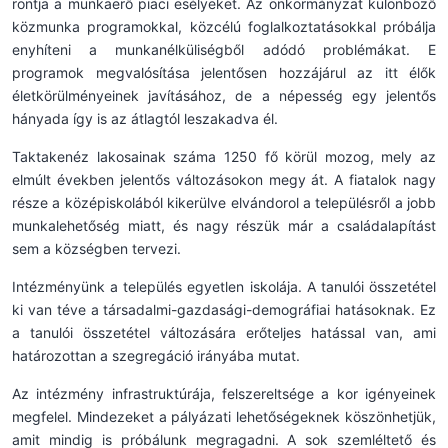
rontja a munkaerő piaci esélyeket. Az önkormányzat különböző
közmunka programokkal, közcélú foglalkoztatásokkal próbálja
enyhíteni a munkanélküliségből adódó problémákat. E
programok megvalósítása jelentősen hozzájárul az itt élők
életkörülményeinek javításához, de a népesség egy jelentős
hányada így is az átlagtól leszakadva él.
Taktakenéz lakosainak száma 1250 fő körül mozog, mely az
elmúlt években jelentős változásokon megy át. A fiatalok nagy
része a középiskolából kikerülve elvándorol a településről a jobb
munkalehetőség miatt, és nagy részük már a családalapítást
sem a községben tervezi.
Intézményünk a település egyetlen iskolája. A tanulói összetétel
ki van téve a társadalmi-gazdasági-demográfiai hatásoknak. Ez
a tanulói összetétel változására erőteljes hatással van, ami
határozottan a szegregáció irányába mutat.
Az intézmény infrastruktúrája, felszereltsége a kor igényeinek
megfelel. Mindezeket a pályázati lehetőségeknek köszönhetjük,
amit mindig is próbálunk megragadni. A sok szemléltető és