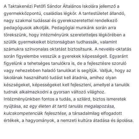
A Taktakenézi Petőfi Sándor Általános Iskolára jellemző a
gyermekközpontú, családias légkör. A tantestületet állandó,
nagy szakmai tudással és gyerekszeretettel rendelkező
pedagógusok alkotják. Pedagógiai munkánk során arra
törekszünk, hogy intézményünk szeretetteljes légkörében a
szülők gyermekeiket biztonságban tudhassák, valamint
számukra színvonalas oktatást biztosítsunk. A nevelés-oktatás
során figyelembe vesszük a gyerekek képességeit. Egyaránt
figyelünk a tehetséges tanulókra is, de a fejlesztésre szoruló
vagy nehezebben haladó tanulókat is segítjük. Valljuk, hogy az
iskolának használható tudást kell átadnia, amihez olyan
készségeket, képességeket kell fejleszteni, amellyel a tanulók
tudnak alkalmazkodni a gyorsan változó világhoz.
Intézményünkben fontos a tudás, a szilárd, biztos ismeretek
nyújtása, az
egy életen át tartó tanulás megalapozása,
kulcskompetenciák fejlesztése,
a társadalmilag elfogadott
értékek, a hagyományok, a nemzeti kultúra átadása és ápolása.