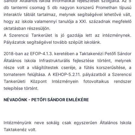
Sándor Általános Iskola informatikai fejlesztését szolgálta. Az 5
db tantermi csomag 5 db nagyon korszerű Promethan típusú
interaktív táblát tartalmaz, melynek segítségével lehetővé vált,
hogy az iskola valamennyi tanulója a XXI. századnak megfelelő
oktatásban részesüljön.
A Szerencsi Tankerület is jó gazdája lett az intézménynek.
Pályázatok segítségével tovább szépült iskolánk.
2018-ban az EFOP-4.1.3. keretében a Taktakenézi Petőfi Sándor
Általános Iskola Infrastrukturális fejlesztése történt, melynek
része volt a világítótestek cseréje, a fűtés korszerűsítése, a
tornaterem felújítása. A KEHOP-5.2.11. pályázatból a Szerencsi
Tankerületi Központ Intézményein fotovoltaikus rendszer
telepítése történt.
NÉVADÓNK - PETŐFI SÁNDOR EMLÉKÉRE
Intézményünk neve sokáig csak egyszerűen Általános Iskola
Taktakenéz volt.