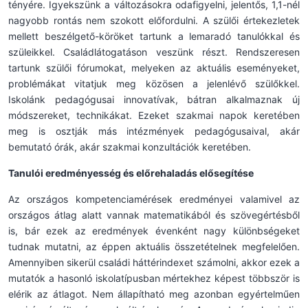
tényére. Igyekszünk a változásokra odafigyelni, jelentős, 1,1-nél
nagyobb rontás nem szokott előfordulni. A szülői értekezletek
mellett beszélgető-köröket tartunk a lemaradó tanulókkal és
szüleikkel. Családlátogatáson veszünk részt. Rendszeresen
tartunk szülői fórumokat, melyeken az aktuális eseményeket,
problémákat vitatjuk meg közösen a jelenlévő szülőkkel.
Iskolánk pedagógusai innovatívak, bátran alkalmaznak új
módszereket, technikákat. Ezeket szakmai napok keretében
meg is osztják más intézmények pedagógusaival, akár
bemutató órák, akár szakmai konzultációk keretében.
Tanulói eredményesség és előrehaladás elősegítése
Az országos kompetenciamérések eredményei valamivel az
országos átlag alatt vannak matematikából és szövegértésből
is, bár ezek az eredmények évenként nagy különbségeket
tudnak mutatni, az éppen aktuális összetételnek megfelelően.
Amennyiben sikerül családi háttérindexet számolni, akkor ezek a
mutatók a hasonló iskolatípusban mértekhez képest többször is
elérik az átlagot. Nem állapítható meg azonban egyértelműen