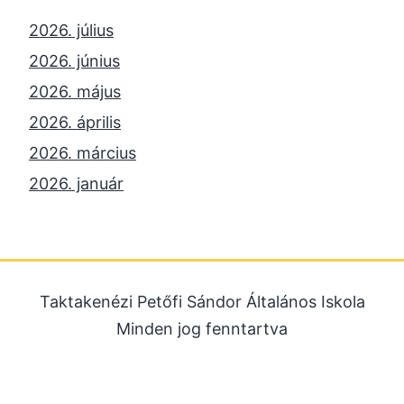
2026. július
2026. június
2026. május
2026. április
2026. március
2026. január
2025. december
2025. október
2025. szeptember
Taktakenézi Petőfi Sándor Általános Iskola
2025. július
Minden jog fenntartva
2025. június
2025. május
2025. április