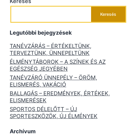
Keresés
Keresés
Legutóbbi bejegyzések
TANÉVZÁRÁS – ÉRTÉKELTÜNK,
TERVEZTÜNK, ÜNNEPELTÜNK
ÉLMÉNYTÁBOROK – A SZÍNEK ÉS AZ
EGÉSZSÉG JEGYÉBEN
TANÉVZÁRÓ ÜNNEPÉLY – ÖRÖM,
ELISMERÉS, VAKÁCIÓ
BALLAGÁS – EREDMÉNYEK, ÉRTÉKEK,
ELISMERÉSEK
SPORTOS DÉLELŐTT – ÚJ
SPORTESZKÖZÖK, ÚJ ÉLMÉNYEK
Archívum