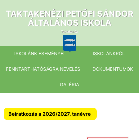
Ugrás
a
TAKTAKENÉZI PETŐFI SÁNDOR
tartalomhoz
ÁLTALÁNOS ISKOLA
ISKOLÁNK ESEMÉNYEI
ISKOLÁNKRÓL
FENNTARTHATÓSÁGRA NEVELÉS
DOKUMENTUMOK
GALÉRIA
Beiratkozás a 2026/2027. tanévre