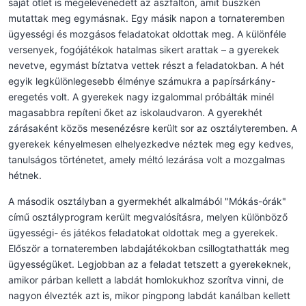
saját ötlet is megelevenedett az aszfalton, amit büszkén
mutattak meg egymásnak. Egy másik napon a tornateremben
ügyességi és mozgásos feladatokat oldottak meg. A különféle
versenyek, fogójátékok hatalmas sikert arattak – a gyerekek
nevetve, egymást bíztatva vettek részt a feladatokban. A hét
egyik legkülönlegesebb élménye számukra a papírsárkány-
eregetés volt. A gyerekek nagy izgalommal próbálták minél
magasabbra repíteni őket az iskolaudvaron. A gyerekhét
zárásaként közös mesenézésre került sor az osztályteremben. A
gyerekek kényelmesen elhelyezkedve néztek meg egy kedves,
tanulságos történetet, amely méltó lezárása volt a mozgalmas
hétnek.
A második osztályban a gyermekhét alkalmából "Mókás-órák"
című osztályprogram került megvalósításra, melyen különböző
ügyességi- és játékos feladatokat oldottak meg a gyerekek.
Először a tornateremben labdajátékokban csillogtathatták meg
ügyességüket. Legjobban az a feladat tetszett a gyerekeknek,
amikor párban kellett a labdát homlokukhoz szorítva vinni, de
nagyon élvezték azt is, mikor pingpong labdát kanálban kellett