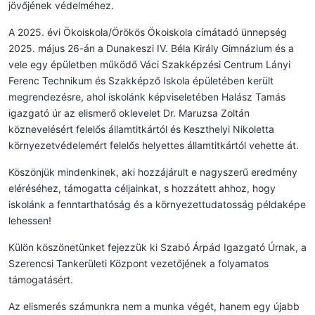
jövőjének védelméhez.
A 2025. évi Ökoiskola/Örökös Ökoiskola címátadó ünnepség
2025. május 26-án a Dunakeszi IV. Béla Király Gimnázium és a
vele egy épületben működő Váci Szakképzési Centrum Lányi
Ferenc Technikum és Szakképző Iskola épületében került
megrendezésre, ahol iskolánk képviseletében Halász Tamás
igazgató úr az elismerő oklevelet Dr. Maruzsa Zoltán
köznevelésért felelős államtitkártól és Keszthelyi Nikoletta
környezetvédelemért felelős helyettes államtitkártól vehette át.
Köszönjük mindenkinek, aki hozzájárult e nagyszerű eredmény
eléréséhez, támogatta céljainkat, s hozzátett ahhoz, hogy
iskolánk a fenntarthatóság és a környezettudatosság példaképe
lehessen!
Külön köszönetünket fejezzük ki Szabó Árpád Igazgató Úrnak, a
Szerencsi Tankerületi Központ vezetőjének a folyamatos
támogatásért.
Az elismerés számunkra nem a munka végét, hanem egy újabb