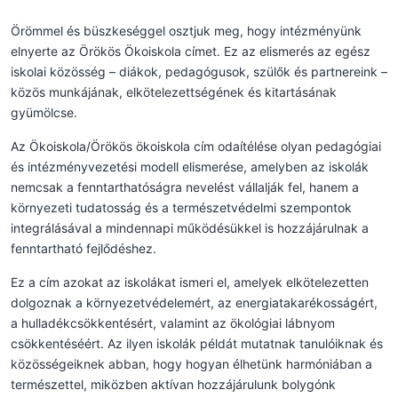
Örömmel és büszkeséggel osztjuk meg, hogy intézményünk
elnyerte az Örökös Ökoiskola címet. Ez az elismerés az egész
iskolai közösség – diákok, pedagógusok, szülők és partnereink –
közös munkájának, elkötelezettségének és kitartásának
gyümölcse.
Az Ökoiskola/Örökös ökoiskola cím odaítélése olyan pedagógiai
és intézményvezetési modell elismerése, amelyben az iskolák
nemcsak a fenntarthatóságra nevelést vállalják fel, hanem a
környezeti tudatosság és a természetvédelmi szempontok
integrálásával a mindennapi működésükkel is hozzájárulnak a
fenntartható fejlődéshez.
Ez a cím azokat az iskolákat ismeri el, amelyek elkötelezetten
dolgoznak a környezetvédelemért, az energiatakarékosságért,
a hulladékcsökkentésért, valamint az ökológiai lábnyom
csökkentéséért. Az ilyen iskolák példát mutatnak tanulóiknak és
közösségeiknek abban, hogy hogyan élhetünk harmóniában a
természettel, miközben aktívan hozzájárulunk bolygónk