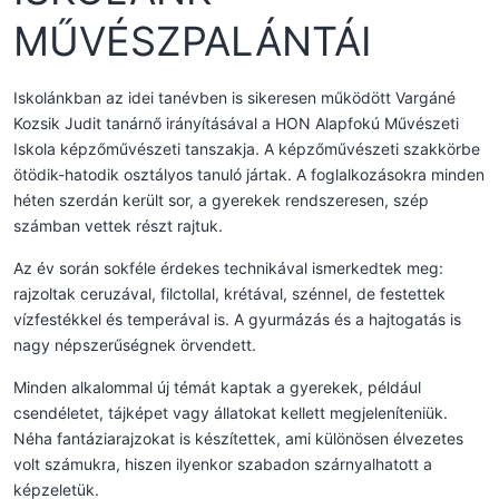
MŰVÉSZPALÁNTÁI
Iskolánkban az idei tanévben is sikeresen működött Vargáné
Kozsik Judit tanárnő irányításával a HON Alapfokú Művészeti
Iskola képzőművészeti tanszakja. A képzőművészeti szakkörbe
ötödik-hatodik osztályos tanuló jártak. A foglalkozásokra minden
héten szerdán került sor, a gyerekek rendszeresen, szép
számban vettek részt rajtuk.
Az év során sokféle érdekes technikával ismerkedtek meg:
rajzoltak ceruzával, filctollal, krétával, szénnel, de festettek
vízfestékkel és temperával is. A gyurmázás és a hajtogatás is
nagy népszerűségnek örvendett.
Minden alkalommal új témát kaptak a gyerekek, például
csendéletet, tájképet vagy állatokat kellett megjeleníteniük.
Néha fantáziarajzokat is készítettek, ami különösen élvezetes
volt számukra, hiszen ilyenkor szabadon szárnyalhatott a
képzeletük.