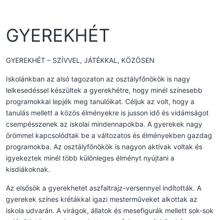
GYEREKHÉT
GYEREKHÉT – SZÍVVEL, JÁTÉKKAL, KÖZÖSEN
Iskolánkban az alsó tagozaton az osztályfőnökök is nagy
lelkesedéssel készültek a gyerekhétre, hogy minél színesebb
programokkal lepjék meg tanulóikat. Céljuk az volt, hogy a
tanulás mellett a közös élményekre is jusson idő és vidámságot
csempésszenek az iskolai mindennapokba. A gyerekek nagy
örömmel kapcsolódtak be a változatos és élményekben gazdag
programokba. Az osztályfőnökök is nagyon aktívak voltak és
igyekeztek minél több különleges élményt nyújtani a
kisdiákoknak.
Az elsősök a gyerekhetet aszfaltrajz-versennyel indították. A
gyerekek színes krétákkal igazi mesterműveket alkottak az
iskola udvarán. A virágok, állatok és mesefigurák mellett sok-sok