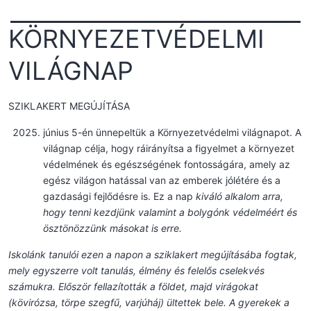
KÖRNYEZETVÉDELMI
VILÁGNAP
SZIKLAKERT MEGÚJÍTÁSA
június 5-én ünnepeltük a Környezetvédelmi világnapot. A
világnap célja, hogy ráirányítsa a figyelmet a környezet
védelmének és egészségének fontosságára, amely az
egész világon hatással van az emberek jólétére és a
gazdasági fejlődésre is. Ez a nap
kiváló alkalom arra,
hogy tenni kezdjünk valamint a bolygónk védelméért és
ösztönözzünk másokat is erre.
Iskolánk tanulói ezen a napon a sziklakert megújításába fogtak,
mely egyszerre volt tanulás, élmény és felelős cselekvés
számukra. Először fellazították a földet, majd virágokat
(kövirózsa, törpe szegfű, varjúháj) ültettek bele. A gyerekek a