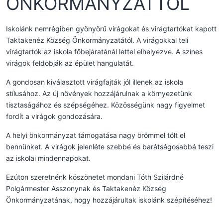
ÖNKORMÁNYZATTÓL
Iskolánk nemrégiben gyönyörű virágokat és virágtartókat kapott
Taktakenéz Község Önkormányzatától. A virágokkal teli
virágtartók az iskola főbejáratánál lettel elhelyezve. A színes
virágok feldobják az épület hangulatát.
A gondosan kiválasztott virágfajták jól illenek az iskola
stílusához. Az új növények hozzájárulnak a környezetünk
tisztaságához és szépségéhez. Közösségünk nagy figyelmet
fordít a virágok gondozására.
A helyi önkormányzat támogatása nagy örömmel tölt el
bennünket. A virágok jelenléte szebbé és barátságosabbá teszi
az iskolai mindennapokat.
Ezúton szeretnénk köszönetet mondani Tóth Szilárdné
Polgármester Asszonynak és Taktakenéz Község
Önkormányzatának, hogy hozzájárultak iskolánk szépítéséhez!