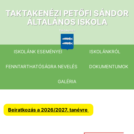
Ugrás
a
TAKTAKENÉZI PETŐFI SÁNDOR
tartalomhoz
ÁLTALÁNOS ISKOLA
ISKOLÁNK ESEMÉNYEI
ISKOLÁNKRÓL
FENNTARTHATÓSÁGRA NEVELÉS
DOKUMENTUMOK
GALÉRIA
Beiratkozás a 2026/2027. tanévre