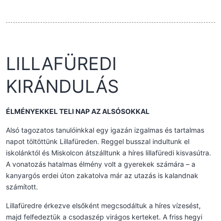
LILLAFÜREDI
KIRÁNDULÁS
ÉLMÉNYEKKEL TELI NAP AZ ALSÓSOKKAL
Alsó tagozatos tanulóinkkal egy igazán izgalmas és tartalmas
napot töltöttünk Lillafüreden. Reggel busszal indultunk el
iskolánktól és Miskolcon átszálltunk a híres lillafüredi kisvasútra.
A vonatozás hatalmas élmény volt a gyerekek számára – a
kanyargós erdei úton zakatolva már az utazás is kalandnak
számított.
Lillafüredre érkezve elsőként megcsodáltuk a híres vízesést,
majd felfedeztük a csodaszép virágos kerteket. A friss hegyi