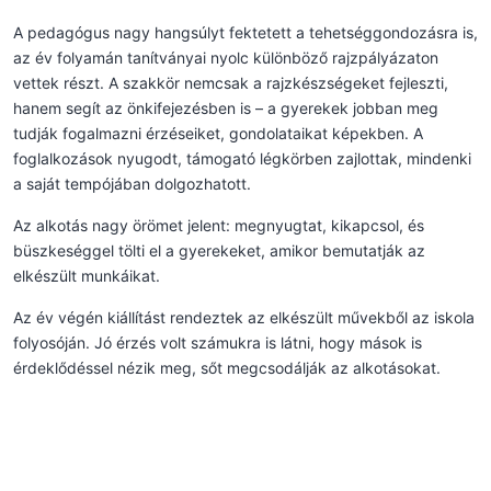
A pedagógus nagy hangsúlyt fektetett a tehetséggondozásra is,
az év folyamán tanítványai nyolc különböző rajzpályázaton
vettek részt. A szakkör nemcsak a rajzkészségeket fejleszti,
hanem segít az önkifejezésben is – a gyerekek jobban meg
tudják fogalmazni érzéseiket, gondolataikat képekben. A
foglalkozások nyugodt, támogató légkörben zajlottak, mindenki
a saját tempójában dolgozhatott.
Az alkotás nagy örömet jelent: megnyugtat, kikapcsol, és
büszkeséggel tölti el a gyerekeket, amikor bemutatják az
elkészült munkáikat.
Az év végén kiállítást rendeztek az elkészült művekből az iskola
folyosóján. Jó érzés volt számukra is látni, hogy mások is
érdeklődéssel nézik meg, sőt megcsodálják az alkotásokat.