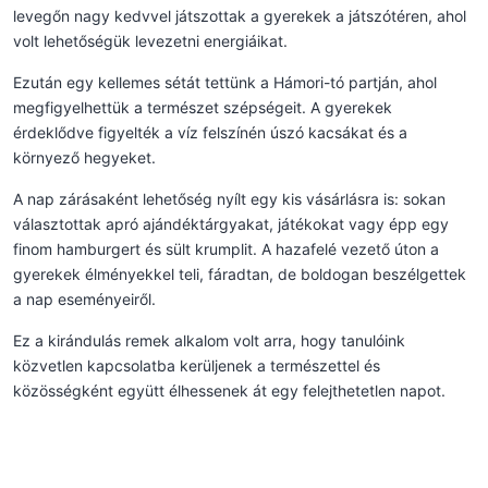
levegőn nagy kedvvel játszottak a gyerekek a játszótéren, ahol
volt lehetőségük levezetni energiáikat.
Ezután egy kellemes sétát tettünk a Hámori-tó partján, ahol
megfigyelhettük a természet szépségeit. A gyerekek
érdeklődve figyelték a víz felszínén úszó kacsákat és a
környező hegyeket.
A nap zárásaként lehetőség nyílt egy kis vásárlásra is: sokan
választottak apró ajándéktárgyakat, játékokat vagy épp egy
finom hamburgert és sült krumplit. A hazafelé vezető úton a
gyerekek élményekkel teli, fáradtan, de boldogan beszélgettek
a nap eseményeiről.
Ez a kirándulás remek alkalom volt arra, hogy tanulóink
közvetlen kapcsolatba kerüljenek a természettel és
közösségként együtt élhessenek át egy felejthetetlen napot.