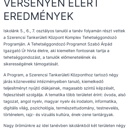
VERSENYEN ELÉRT
EREDMÉNYEK
Iskolánk 5., 6., 7. osztályos tanulói a tanév folyamán részt vettek
a Szerencsi Tankerületi Központ Komplex Tehetséggondozó
Programján. A Tehetséggondozó Programot Szabó Árpád
Igazgató Úr hívta életre, aki kiemelten fontosnak tartja a
tehetséggondozást, a tanulók előmenetelének és
sikerességének támogatását.
A Program, a Szerencsi Tankerületi Központhoz tartozó négy
járás köznevelési intézményeiben tanuló, kiemelkedő
teljesítményt nyújtó diákjainak, magasabb szintű képzését,
fejlesztését szolgálja. A tematika több területet érint: óvoda, alsó
tagozat, angol nyelv, magyar nyelv és irodalom, informatika,
digitális világ, pszichológia, természettudomány, testnevelés,
történelem, rajz- és vizuális kultúra, ének-zene tantárgyak.
Nagy örömünkre az idei tanévben iskolánkból két területen négy