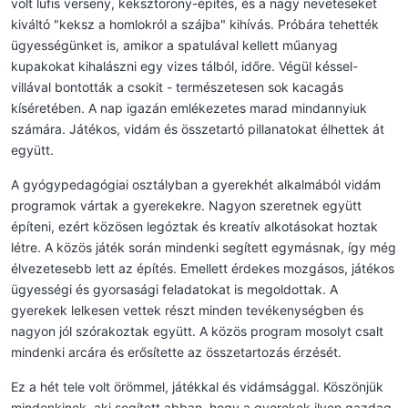
volt lufis verseny, keksztorony-építés, és a nagy nevetéseket
kiváltó "keksz a homlokról a szájba" kihívás. Próbára tehették
ügyességünket is, amikor a spatulával kellett műanyag
kupakokat kihalászni egy vizes tálból, időre. Végül késsel-
villával bontották a csokit - természetesen sok kacagás
kíséretében. A nap igazán emlékezetes marad mindannyiuk
számára. Játékos, vidám és összetartó pillanatokat élhettek át
együtt.
A gyógypedagógiai osztályban a gyerekhét alkalmából vidám
programok vártak a gyerekekre. Nagyon szeretnek együtt
építeni, ezért közösen legóztak és kreatív alkotásokat hoztak
létre. A közös játék során mindenki segített egymásnak, így még
élvezetesebb lett az építés. Emellett érdekes mozgásos, játékos
ügyességi és gyorsasági feladatokat is megoldottak. A
gyerekek lelkesen vettek részt minden tevékenységben és
nagyon jól szórakoztak együtt. A közös program mosolyt csalt
mindenki arcára és erősítette az összetartozás érzését.
Ez a hét tele volt örömmel, játékkal és vidámsággal. Köszönjük
mindenkinek, aki segített abban, hogy a gyerekek ilyen gazdag