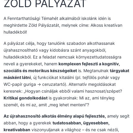
ZÖLD PÁLYÁZAT
A Fenntarthatósági Témahét alkalmából iskolánk idén is
meghirdette Zöld Pályázatát, melynek címe: Alkoss kreatívan
hulladékból!
A pályázat célja, hogy tanulóink szabadon alkothassanak
újrahasznosítható vagy kidobásra szánt anyagokból,
hulladékokból. Ez a feladat nemcsak környezettudatosságra
neveli a gyerekeket, hanem
komplexen fejleszti a kognitív,
szociális és motorikus készségeiket
is. Megtanulnak
tárgyakat
másként látni
, új funkciókat kitalálni (pl. tejfölös pohár vagy
WC-papír guriga → ceruzatartó). Alternatív megoldásokat
keresnek: „Hogyan csináljak ebből valami hasznosat/szépet?
Kritikai gondolkodást
is gyakorolnak: Mi az, ami tényleg
szemét, és mi az, amit „meg lehet menteni”?
Az újrahasznosító alkotás élmény alapú fejlesztés,
amely segít
abban, hogy a gyerekek
tudatosabban, ügyesebben,
kreatívabban
viszonyuljanak a világhoz – és ne csak nézői,