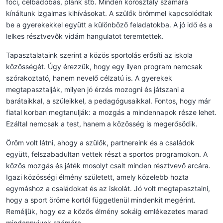
foci, célbadobás, plank stb. Minden korosztály számára
kínáltunk izgalmas kihívásokat. A szülők örömmel kapcsolódtak
be a gyerekekkel együtt a különböző feladatokba. A jó idő és a
lelkes résztvevők vidám hangulatot teremtettek.
Tapasztalataink szerint a közös sportolás erősíti az iskola
közösségét. Úgy érezzük, hogy egy ilyen program nemcsak
szórakoztató, hanem nevelő célzatú is. A gyerekek
megtapasztalják, milyen jó érzés mozogni és játszani a
barátaikkal, a szüleikkel, a pedagógusaikkal. Fontos, hogy már
fiatal korban megtanulják: a mozgás a mindennapok része lehet.
Ezáltal nemcsak a test, hanem a közösség is megerősödik.
Öröm volt látni, ahogy a szülők, partnereink és a családok
együtt, felszabadultan vettek részt a sportos programokon. A
közös mozgás és játék mosolyt csalt minden résztvevő arcára.
Igazi közösségi élmény született, amely közelebb hozta
egymáshoz a családokat és az iskolát. Jó volt megtapasztalni,
hogy a sport öröme kortól függetlenül mindenkit megérint.
Reméljük, hogy ez a közös élmény sokáig emlékezetes marad
mindannyiunk számára.