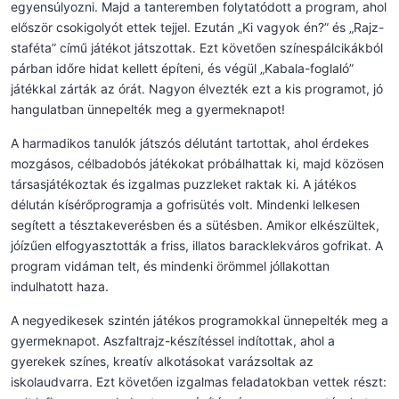
egyensúlyozni. Majd a tanteremben folytatódott a program, ahol
először csokigolyót ettek tejjel. Ezután „Ki vagyok én?” és „Rajz-
staféta” című játékot játszottak. Ezt követően színespálcikákból
párban időre hidat kellett építeni, és végül „Kabala-foglaló”
játékkal zárták az órát. Nagyon élvezték ezt a kis programot, jó
hangulatban ünnepelték meg a gyermeknapot!
A harmadikos tanulók játszós délutánt tartottak, ahol érdekes
mozgásos, célbadobós játékokat próbálhattak ki, majd közösen
társasjátékoztak és izgalmas puzzleket raktak ki. A játékos
délután kísérőprogramja a gofrisütés volt. Mindenki lelkesen
segített a tésztakeverésben és a sütésben. Amikor elkészültek,
jóízűen elfogyasztották a friss, illatos baracklekváros gofrikat. A
program vidáman telt, és mindenki örömmel jóllakottan
indulhatott haza.
A negyedikesek szintén játékos programokkal ünnepelték meg a
gyermeknapot. Aszfaltrajz-készítéssel indítottak, ahol a
gyerekek színes, kreatív alkotásokat varázsoltak az
iskolaudvarra. Ezt követően izgalmas feladatokban vettek részt: