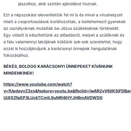
jászolhoz, akik szintén ajándékot hoznak.
Ezt a népszokást elevenítettük fel mi is és mivel a vírushelyzet
miatt a csoportosulások korlátozottak, a betlehemező gyerekek
az osztályoknak mutatták be Jézus születésének történetét.
Egy videót is készítettünk az előadásról, melyet a szülőknek és
a falu valamennyi lakójának küldünk sok-sok szeretettel, hogy
ezzel is hozzájáruljunk a karácsonyi ünnepek hangulatának
fokozásához.
BÉKÉS, BOLDOG KARÁCSONYI ÜNNEPEKET KÍVÁNUNK
MINDENKINEK!
https://www.youtube.com/watch?
v=fUpdayvZ3zs&feature=youtu.be&fbclid=IwAR2vV6jIKSjFDBa
UjX0ZfpEP3LUckTCmlL9uMR4lHYJH8mAVDWD0