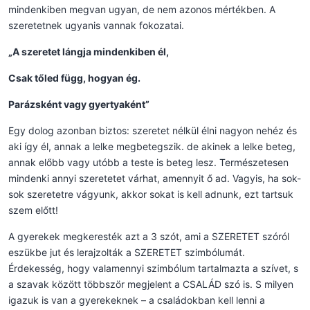
mindenkiben megvan ugyan, de nem azonos mértékben. A
szeretetnek ugyanis vannak fokozatai.
„A szeretet lángja mindenkiben él,
Csak tőled függ, hogyan ég.
Parázsként vagy gyertyaként”
Egy dolog azonban biztos: szeretet nélkül élni nagyon nehéz és
aki így él, annak a lelke megbetegszik. de akinek a lelke beteg,
annak előbb vagy utóbb a teste is beteg lesz. Természetesen
mindenki annyi szeretetet várhat, amennyit ő ad. Vagyis, ha sok-
sok szeretetre vágyunk, akkor sokat is kell adnunk, ezt tartsuk
szem előtt!
A gyerekek megkeresték azt a 3 szót, ami a SZERETET szóról
eszükbe jut és lerajzolták a SZERETET szimbólumát.
Érdekesség, hogy valamennyi szimbólum tartalmazta a szívet, s
a szavak között többször megjelent a CSALÁD szó is. S milyen
igazuk is van a gyerekeknek – a családokban kell lenni a