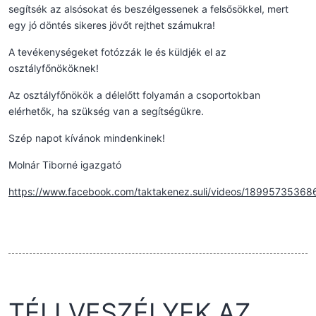
segítsék az alsósokat és beszélgessenek a felsősökkel, mert
egy jó döntés sikeres jövőt rejthet számukra!
A tevékenységeket fotózzák le és küldjék el az
osztályfőnököknek!
Az osztályfőnökök a délelőtt folyamán a csoportokban
elérhetők, ha szükség van a segítségükre.
Szép napot kívánok mindenkinek!
Molnár Tiborné igazgató
https://www.facebook.com/taktakenez.suli/videos/1899573536
TÉLI VESZÉLYEK AZ