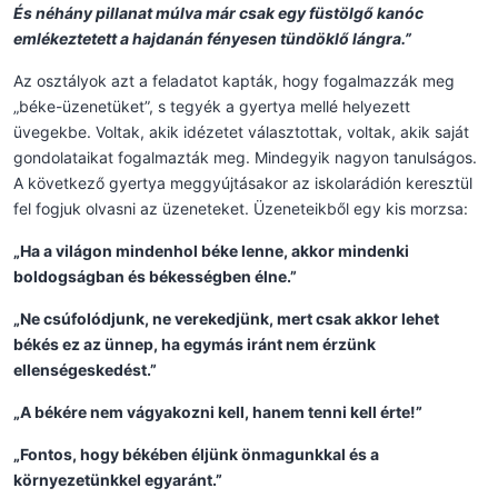
És néhány pillanat múlva már csak egy füstölgő kanóc
emlékeztetett a hajdanán fényesen tündöklő lángra.”
Az osztályok azt a feladatot kapták, hogy fogalmazzák meg
„béke-üzenetüket”, s tegyék a gyertya mellé helyezett
üvegekbe. Voltak, akik idézetet választottak, voltak, akik saját
gondolataikat fogalmazták meg. Mindegyik nagyon tanulságos.
A következő gyertya meggyújtásakor az iskolarádión keresztül
fel fogjuk olvasni az üzeneteket. Üzeneteikből egy kis morzsa:
„Ha a világon mindenhol béke lenne, akkor mindenki
boldogságban és békességben élne.”
„Ne csúfolódjunk, ne verekedjünk, mert csak akkor lehet
békés ez az ünnep, ha egymás iránt nem érzünk
ellenségeskedést.”
„A békére nem vágyakozni kell, hanem tenni kell érte!”
„Fontos, hogy békében éljünk önmagunkkal és a
környezetünkkel egyaránt.”