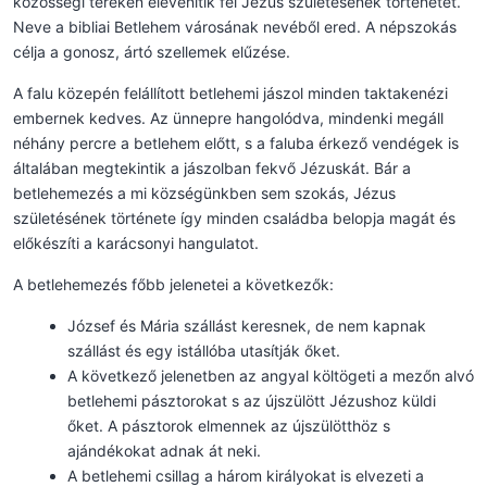
közösségi tereken elevenítik fel Jézus születésének történetét.
Neve a bibliai Betlehem városának nevéből ered. A népszokás
célja a gonosz, ártó szellemek elűzése.
A falu közepén felállított betlehemi jászol minden taktakenézi
embernek kedves. Az ünnepre hangolódva, mindenki megáll
néhány percre a betlehem előtt, s a faluba érkező vendégek is
általában megtekintik a jászolban fekvő Jézuskát. Bár a
betlehemezés a mi községünkben sem szokás, Jézus
születésének története így minden családba belopja magát és
előkészíti a karácsonyi hangulatot.
A betlehemezés főbb jelenetei a következők:
József és Mária szállást keresnek, de nem kapnak
szállást és egy istállóba utasítják őket.
A következő jelenetben az angyal költögeti a mezőn alvó
betlehemi pásztorokat s az újszülött Jézushoz küldi
őket. A pásztorok elmennek az újszülötthöz s
ajándékokat adnak át neki.
A betlehemi csillag a három királyokat is elvezeti a