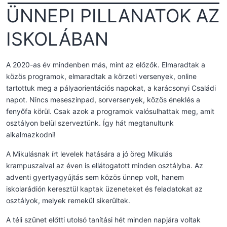
ÜNNEPI PILLANATOK AZ
ISKOLÁBAN
A 2020-as év mindenben más, mint az előzők. Elmaradtak a
közös programok, elmaradtak a körzeti versenyek, online
tartottuk meg a pályaorientációs napokat, a karácsonyi Családi
napot. Nincs meseszínpad, sorversenyek, közös éneklés a
fenyőfa körül. Csak azok a programok valósulhattak meg, amit
osztályon belül szerveztünk. Így hát megtanultunk
alkalmazkodni!
A Mikulásnak írt levelek hatására a jó öreg Mikulás
krampuszaival az éven is ellátogatott minden osztályba. Az
adventi gyertyagyújtás sem közös ünnep volt, hanem
iskolarádión keresztül kaptak üzeneteket és feladatokat az
osztályok, melyek remekül sikerültek.
A téli szünet előtti utolsó tanítási hét minden napjára voltak