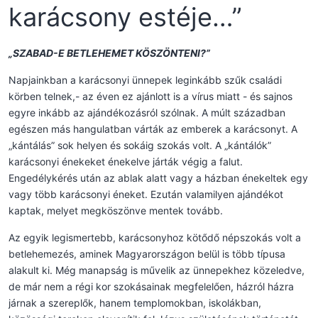
karácsony estéje…”
„SZABAD-E BETLEHEMET KÖSZÖNTENI?”
Napjainkban a karácsonyi ünnepek leginkább szűk családi
körben telnek,- az éven ez ajánlott is a vírus miatt - és sajnos
egyre inkább az ajándékozásról szólnak. A múlt században
egészen más hangulatban várták az emberek a karácsonyt. A
„kántálás” sok helyen és sokáig szokás volt. A „kántálók”
karácsonyi énekeket énekelve járták végig a falut.
Engedélykérés után az ablak alatt vagy a házban énekeltek egy
vagy több karácsonyi éneket. Ezután valamilyen ajándékot
kaptak, melyet megköszönve mentek tovább.
Az egyik legismertebb, karácsonyhoz kötődő népszokás volt a
betlehemezés, aminek Magyarországon belül is több típusa
alakult ki. Még manapság is művelik az ünnepekhez közeledve,
de már nem a régi kor szokásainak megfelelően, házról házra
járnak a szereplők, hanem templomokban, iskolákban,