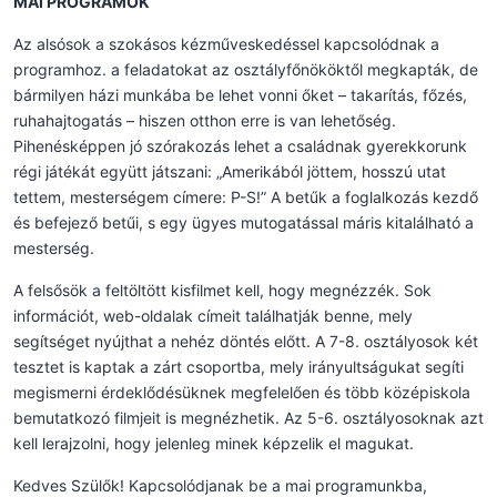
MAI PROGRAMOK
Az alsósok a szokásos kézműveskedéssel kapcsolódnak a
programhoz. a feladatokat az osztályfőnököktől megkapták, de
bármilyen házi munkába be lehet vonni őket – takarítás, főzés,
ruhahajtogatás – hiszen otthon erre is van lehetőség.
Pihenésképpen jó szórakozás lehet a családnak gyerekkorunk
régi játékát együtt játszani: „Amerikából jöttem, hosszú utat
tettem, mesterségem címere: P-S!” A betűk a foglalkozás kezdő
és befejező betűi, s egy ügyes mutogatással máris kitalálható a
mesterség.
A felsősök a feltöltött kisfilmet kell, hogy megnézzék. Sok
információt, web-oldalak címeit találhatják benne, mely
segítséget nyújthat a nehéz döntés előtt. A 7-8. osztályosok két
tesztet is kaptak a zárt csoportba, mely irányultságukat segíti
megismerni érdeklődésüknek megfelelően és több középiskola
bemutatkozó filmjeit is megnézhetik. Az 5-6. osztályosoknak azt
kell lerajzolni, hogy jelenleg minek képzelik el magukat.
Kedves Szülők! Kapcsolódjanak be a mai programunkba,