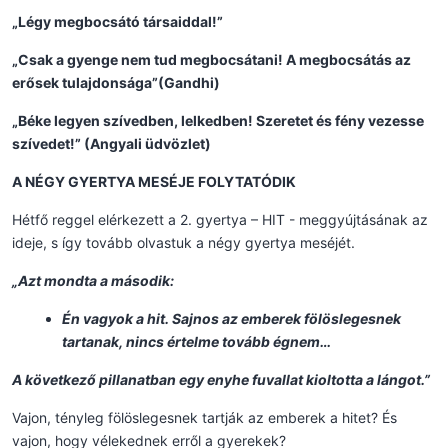
„Légy megbocsátó társaiddal!”
„Csak a gyenge nem tud megbocsátani! A megbocsátás az
erősek tulajdonsága”(Gandhi)
„Béke legyen szívedben, lelkedben! Szeretet és fény vezesse
szívedet!” (Angyali üdvözlet)
A NÉGY GYERTYA MESÉJE FOLYTATÓDIK
Hétfő reggel elérkezett a 2. gyertya – HIT - meggyújtásának az
ideje, s így tovább olvastuk a négy gyertya meséjét.
„Azt mondta a második:
Én vagyok a hit. Sajnos az emberek fölöslegesnek
tartanak, nincs értelme tovább égnem…
A következő pillanatban egy enyhe fuvallat kioltotta a lángot.”
Vajon, tényleg fölöslegesnek tartják az emberek a hitet? És
vajon, hogy vélekednek erről a gyerekek?