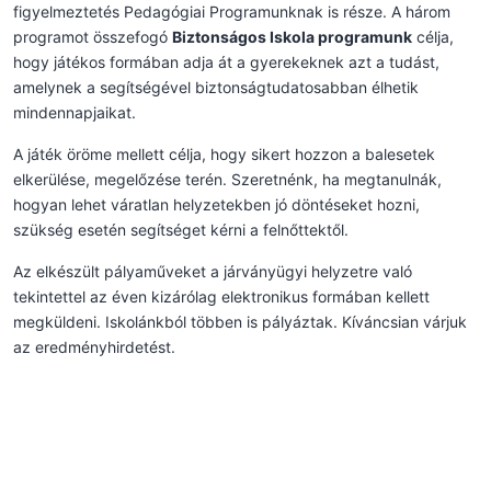
figyelmeztetés Pedagógiai Programunknak is része. A három
programot összefogó
Biztonságos Iskola programunk
célja,
hogy játékos formában adja át a gyerekeknek azt a tudást,
amelynek a segítségével biztonságtudatosabban élhetik
mindennapjaikat.
A játék öröme mellett célja, hogy sikert hozzon a balesetek
elkerülése, megelőzése terén. Szeretnénk, ha megtanulnák,
hogyan lehet váratlan helyzetekben jó döntéseket hozni,
szükség esetén segítséget kérni a felnőttektől.
Az elkészült pályaműveket a járványügyi helyzetre való
tekintettel az éven kizárólag elektronikus formában kellett
megküldeni. Iskolánkból többen is pályáztak. Kíváncsian várjuk
az eredményhirdetést.