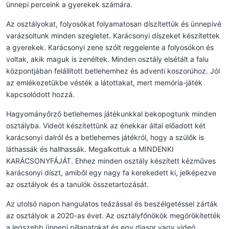
ünnepi perceink a gyerekek számára.
Az osztályokat, folyosókat folyamatosan díszítettük és ünnepivé
varázsoltunk minden szegletet. Karácsonyi díszeket készítettek
a gyerekek. Karácsonyi zene szólt reggelente a folyosókon és
voltak, akik maguk is zenéltek. Minden osztály elsétált a falu
központjában felállított betlehemhez és adventi koszorúhoz. Jól
az emlékezetükbe vésték a látottakat, mert memória-játék
kapcsolódott hozzá.
Hagyományőrző betlehemes játékunkkal bekopogtunk minden
osztályba. Videót készítettünk az énekkar által előadott két
karácsonyi dalról és a betlehemes játékról, hogy a szülők is
láthassák és hallhassák. Megalkottuk a MINDENKI
KARÁCSONYFÁJÁT. Ehhez minden osztály készített kézműves
karácsonyi díszt, amiből egy nagy fa kerekedett ki, jelképezve
az osztályok és a tanulók összetartozását.
Az utolsó napon hangulatos teázással és beszélgetéssel zárták
az osztályok a 2020-as évet. Az osztályfőnökök megörökítették
a legszebb ünnepi pillanatokat és egy diasor vagy videó