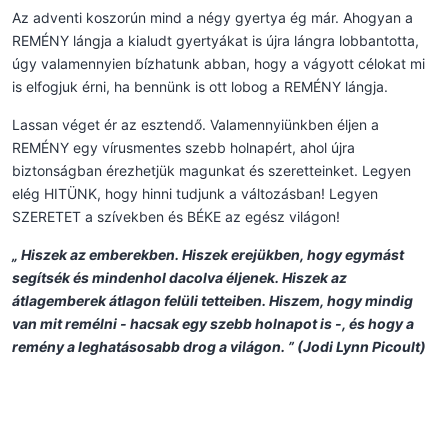
Az adventi koszorún mind a négy gyertya ég már. Ahogyan a
REMÉNY lángja a kialudt gyertyákat is újra lángra lobbantotta,
úgy valamennyien bízhatunk abban, hogy a vágyott célokat mi
is elfogjuk érni, ha bennünk is ott lobog a REMÉNY lángja.
Lassan véget ér az esztendő. Valamennyiünkben éljen a
REMÉNY egy vírusmentes szebb holnapért, ahol újra
biztonságban érezhetjük magunkat és szeretteinket. Legyen
elég HITÜNK, hogy hinni tudjunk a változásban! Legyen
SZERETET a szívekben és BÉKE az egész világon!
„ Hiszek az emberekben. Hiszek erejükben, hogy egymást
segítsék és mindenhol dacolva éljenek. Hiszek az
átlagemberek átlagon felüli tetteiben. Hiszem, hogy mindig
van mit remélni - hacsak egy szebb holnapot is -, és hogy a
remény a leghatásosabb drog a világon. ” (Jodi Lynn Picoult)