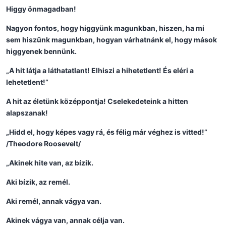
Higgy önmagadban!
Nagyon fontos, hogy higgyünk magunkban, hiszen, ha mi
sem hiszünk magunkban, hogyan várhatnánk el, hogy mások
higgyenek bennünk.
„A hit látja a láthatatlant! Elhiszi a hihetetlent! És eléri a
lehetetlent!”
A hit az életünk középpontja! Cselekedeteink a hitten
alapszanak!
„Hidd el, hogy képes vagy rá, és félig már véghez is vitted!”
/Theodore Roosevelt/
„Akinek hite van, az bízik.
Aki bízik, az remél.
Aki remél, annak vágya van.
Akinek vágya van, annak célja van.