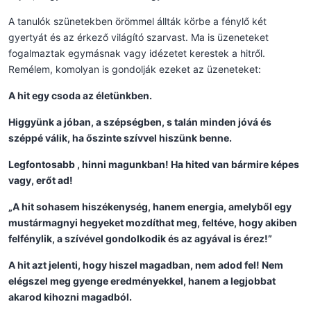
A tanulók szünetekben örömmel állták körbe a fénylő két
gyertyát és az érkező világító szarvast. Ma is üzeneteket
fogalmaztak egymásnak vagy idézetet kerestek a hitről.
Remélem, komolyan is gondolják ezeket az üzeneteket:
A hit egy csoda az életünkben.
Higgyünk a jóban, a szépségben, s talán minden jóvá és
széppé válik, ha őszinte szívvel hiszünk benne.
Legfontosabb , hinni magunkban! Ha hited van bármire képes
vagy, erőt ad!
„A hit sohasem hiszékenység, hanem energia, amelyből egy
mustármagnyi hegyeket mozdíthat meg, feltéve, hogy akiben
felfénylik, a szívével gondolkodik és az agyával is érez!”
A hit azt jelenti, hogy hiszel magadban, nem adod fel! Nem
elégszel meg gyenge eredményekkel, hanem a legjobbat
akarod kihozni magadból.