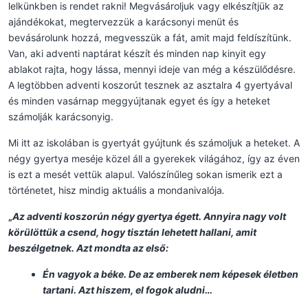
lelkünkben is rendet rakni! Megvásároljuk vagy elkészítjük az
ajándékokat, megtervezzük a karácsonyi menüt és
bevásárolunk hozzá, megvesszük a fát, amit majd feldíszítünk.
Van, aki adventi naptárat készít és minden nap kinyit egy
ablakot rajta, hogy lássa, mennyi ideje van még a készülődésre.
A legtöbben adventi koszorút tesznek az asztalra 4 gyertyával
és minden vasárnap meggyújtanak egyet és így a heteket
számolják karácsonyig.
Mi itt az iskolában is gyertyát gyújtunk és számoljuk a heteket. A
négy gyertya meséje közel áll a gyerekek világához, így az éven
is ezt a mesét vettük alapul. Valószínűleg sokan ismerik ezt a
történetet, hisz mindig aktuális a mondanivalója
.
„
Az adventi koszorún négy gyertya égett. Annyira nagy volt
körülöttük a csend, hogy tisztán lehetett hallani, amit
beszélgetnek. Azt mondta az első:
Én vagyok a béke. De az emberek nem képesek életben
tartani. Azt hiszem, el fogok aludni…