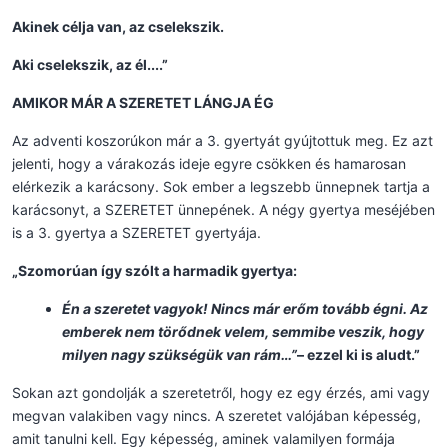
Akinek célja van, az cselekszik.
Aki cselekszik, az él....”
AMIKOR MÁR A SZERETET LÁNGJA ÉG
Az adventi koszorúkon már a 3. gyertyát gyújtottuk meg. Ez azt
jelenti, hogy a várakozás ideje egyre csökken és hamarosan
elérkezik a karácsony. Sok ember a legszebb ünnepnek tartja a
karácsonyt, a SZERETET ünnepének. A négy gyertya meséjében
is a 3. gyertya a SZERETET gyertyája.
„Szomorúan így szólt a harmadik gyertya:
Én a szeretet vagyok! Nincs már erőm tovább égni. Az
emberek nem törődnek velem, semmibe veszik, hogy
milyen nagy szükségük van rám…”
– ezzel ki is aludt.”
Sokan azt gondolják a szeretetről, hogy ez egy érzés, ami vagy
megvan valakiben vagy nincs. A szeretet valójában képesség,
amit tanulni kell. Egy képesség, aminek valamilyen formája