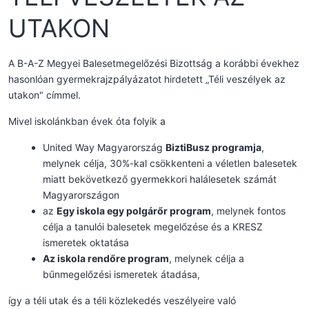
UTAKON
A B-A-Z Megyei Balesetmegelőzési Bizottság a korábbi évekhez
hasonlóan gyermekrajzpályázatot hirdetett „Téli veszélyek az
utakon" címmel.
Mivel iskolánkban évek óta folyik a
United Way Magyarország
BiztiBusz programja
,
melynek célja, 30%-kal csökkenteni a véletlen balesetek
miatt bekövetkező gyermekkori halálesetek számát
Magyarországon
az
Egy iskola egy polgárőr program
, melynek fontos
célja a tanulói balesetek megelőzése és a KRESZ
ismeretek oktatása
Az iskola rendőre program
, melynek célja a
bűnmegelőzési ismeretek átadása,
így a téli utak és a téli közlekedés veszélyeire való