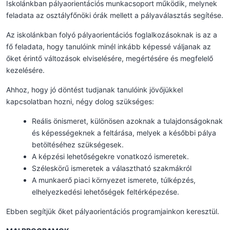
Iskolánkban pályaorientációs munkacsoport működik, melynek
feladata az osztályfőnöki órák mellett a pályaválasztás segítése.
Az iskolánkban folyó pályaorientációs foglalkozásoknak is az a
fő feladata, hogy tanulóink minél inkább képessé váljanak az
őket érintő változások elviselésére, megértésére és megfelelő
kezelésére.
Ahhoz, hogy jó döntést tudjanak tanulóink jövőjükkel
kapcsolatban hozni, négy dolog szükséges:
Reális önismeret, különösen azoknak a tulajdonságoknak
és képességeknek a feltárása, melyek a későbbi pálya
betöltéséhez szükségesek.
A képzési lehetőségekre vonatkozó ismeretek.
Széleskörű ismeretek a választható szakmákról
A munkaerő piaci környezet ismerete, túlképzés,
elhelyezkedési lehetőségek feltérképezése.
Ebben segítjük őket pályaorientációs programjainkon keresztül.