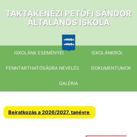
Ugrás
a
TAKTAKENÉZI PETŐFI SÁNDOR
tartalomhoz
ÁLTALÁNOS ISKOLA
ISKOLÁNK ESEMÉNYEI
ISKOLÁNKRÓL
FENNTARTHATÓSÁGRA NEVELÉS
DOKUMENTUMOK
GALÉRIA
Beiratkozás a 2026/2027. tanévre