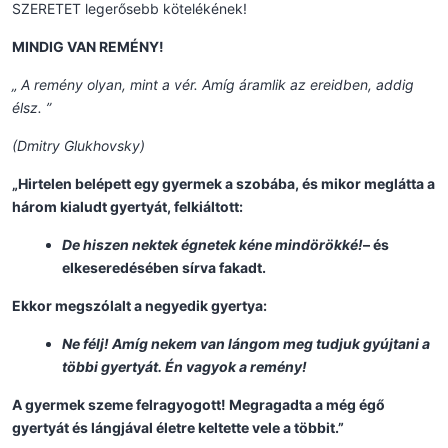
SZERETET legerősebb kötelékének!
MINDIG VAN REMÉNY!
„ A remény olyan, mint a vér. Amíg áramlik az ereidben, addig
élsz. ”
(Dmitry Glukhovsky)
„Hirtelen belépett egy gyermek a szobába, és mikor meglátta a
három kialudt gyertyát, felkiáltott:
De hiszen nektek égnetek kéne mindörökké!
– és
elkeseredésében sírva fakadt.
Ekkor megszólalt a negyedik gyertya:
Ne félj! Amíg nekem van lángom meg tudjuk gyújtani a
többi gyertyát. Én vagyok a remény!
A gyermek szeme felragyogott! Megragadta a még égő
gyertyát és lángjával életre keltette vele a többit.”