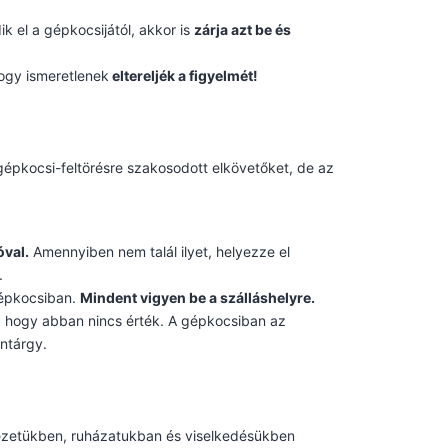
ik el a gépkocsijától, akkor is
zárja azt be és
hogy ismeretlenek
eltereljék a figyelmét!
épkocsi-feltörésre szakosodott elkövetőket, de az
óval.
Amennyiben nem talál ilyet, helyezze el
.
gépkocsiban.
Mindent vigyen be a szálláshelyre.
a, hogy abban nincs érték. A gépkocsiban az
ontárgy.
nézetükben, ruházatukban és viselkedésükben