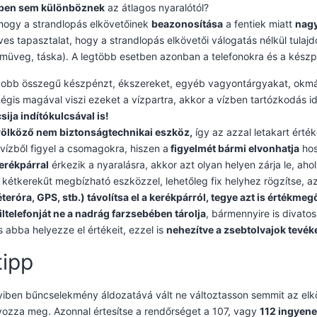
ben sem különböznek
az átlagos nyaralótól?
hogy a strandlopás elkövetőinek
beazonosítása
a fentiek miatt
nag
es tapasztalat, hogy a strandlopás elkövetői válogatás nélkül tulajd
üveg, táska). A legtöbb esetben azonban a telefonokra és a készp
yobb összegű készpénzt, ékszereket, egyéb vagyontárgyakat, okmán
égis magával viszi ezeket a vízpartra, akkor a vízben tartózkodás 
ija indítókulcsával is!
rölköző nem biztonságtechnikai eszköz,
így az azzal letakart ért
vízből figyel a csomagokra, hiszen a
figyelmét bármi elvonhatja
hos
erékpárral
érkezik a nyaralásra, akkor azt olyan helyen zárja le, ah
kétkerekűt megbízható eszközzel, lehetőleg fix helyhez rögzítse, a
teróra, GPS, stb.) távolítsa el a kerékpárról, tegye azt is értékme
ltelefonját ne a nadrág farzsebében tárolja
, bármennyire is divatos
s abba helyezze el értékeit, ezzel is
nehezítve a zsebtolvajok tevék
tipp
ben bűncselekmény áldozatává vált ne változtasson semmit az elkö
ozza meg. Azonnal értesítse a rendőrséget a 107, vagy
112 ingyen