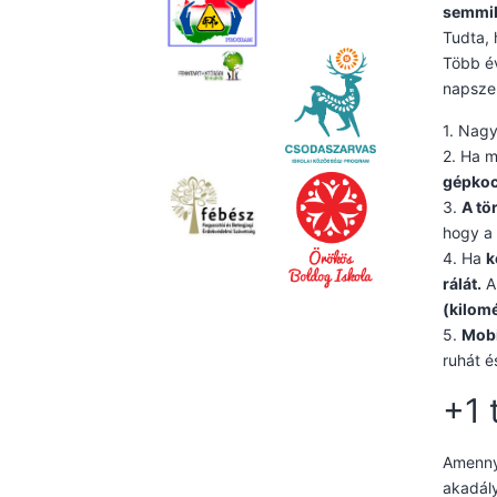
semmi
Tudta, 
Több év
napszem
1. Nag
2. Ha m
gépkocs
3.
A tö
hogy a 
4. Ha
k
rálát.
A 
(kilomé
5.
Mobi
ruhát é
+1 
Amennyi
akadály