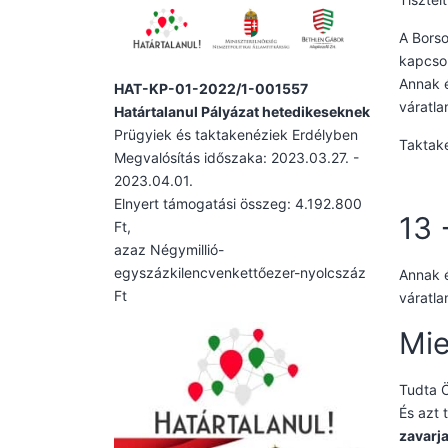
A Borso
kapcsol
Annak 
HAT-KP-01-2022/1-001557
váratl
Határtalanul Pályázat hetedikeseknek
Prügyiek és taktakenéziek Erdélyben
Taktake
Megvalósítás időszaka: 2023.03.27. -
2023.04.01.
Elnyert támogatási összeg: 4.192.800
13 
Ft,
azaz Négymillió-
egyszázkilencvenkettőezer-nyolcszáz
Annak 
Ft
váratl
Mie
Tudta 
És azt 
zavarj