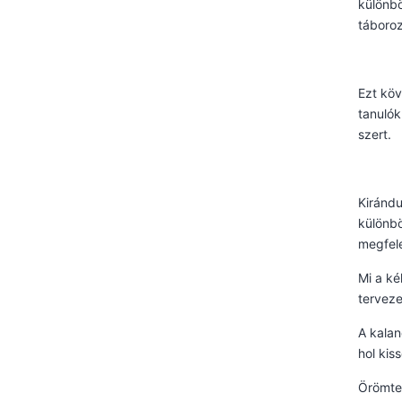
különbö
táboroz
Ezt köv
tanulók
szert.
Kirándu
különbö
megfele
Mi a ké
terveze
A kalan
hol kis
Örömtel