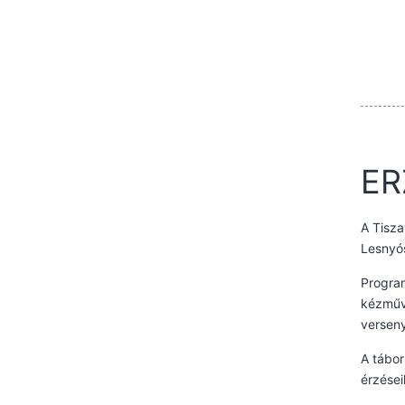
ER
A Tisza
Lesnyós
Program
kézműve
verseny
A tábor
érzései