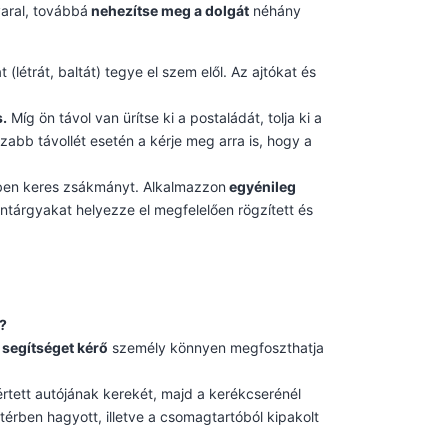
aral, továbbá
nehezítse meg a dolgát
néhány
(létrát, baltát) tegye el szem elől. Az ajtókat és
s.
Míg ön távol van ürítse ki a postaládát, tolja ki a
zabb távollét esetén a kérje meg arra is, hogy a
örben keres zsákmányt. Alkalmazzon
egyénileg
ontárgyakat helyezze el megfelelően rögzített és
?
segítséget kérő
személy könnyen megfoszthatja
rtett autójának kerekét, majd a kerékcserénél
stérben hagyott, illetve a csomagtartóból kipakolt