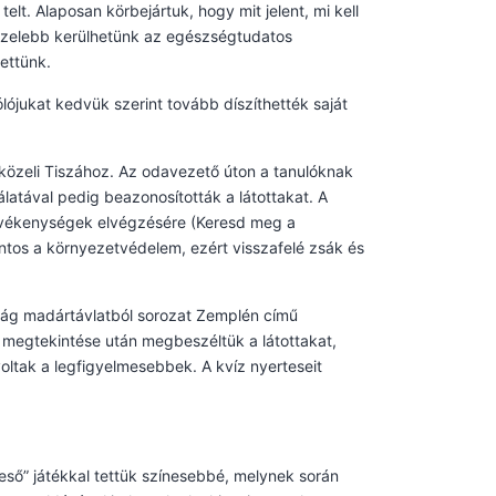
t. Alaposan körbejártuk, hogy mit jelent, mi kell
 közelebb kerülhetünk az egészségtudatos
ettünk.
ójukat kedvük szerint tovább díszíthették saját
közeli Tiszához. Az odavezető úton a tanulóknak
álatával pedig beazonosították a látottakat. A
 tevékenységek elvégzésére (Keresd meg a
ntos a környezetvédelem, ezért visszafelé zsák és
ág madártávlatból sorozat Zemplén című
 megtekintése után megbeszéltük a látottakat,
voltak a legfigyelmesebbek. A kvíz nyerteseit
reső” játékkal tettük színesebbé, melynek során