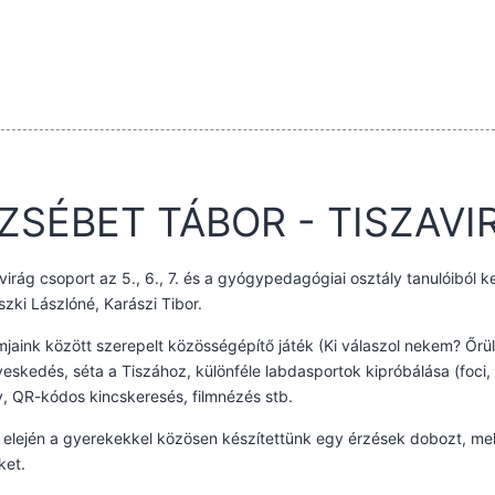
ZSÉBET TÁBOR - TISZAV
virág csoport az 5., 6., 7. és a gyógypedagógiai osztály tanulóiból ke
zki Lászlóné, Karászi Tibor.
jaink között szerepelt közösségépítő játék (Ki válaszol nekem? Őrült 
skedés, séta a Tiszához, különféle labdasportok kipróbálása (foci, 
, QR-kódos kincskeresés, filmnézés stb.
 elején a gyerekekkel közösen készítettünk egy érzések dobozt, m
ket.