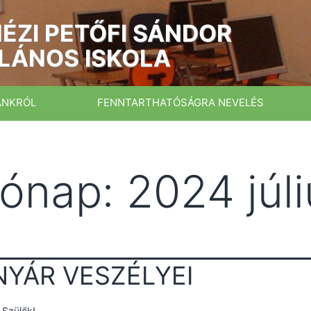
ÉZI PETŐFI SÁNDOR
LÁNOS ISKOLA
ÁNKRÓL
FENNTARTHATÓSÁGRA NEVELÉS
ónap:
2024 júl
NYÁR VESZÉLYEI
t Szülők!