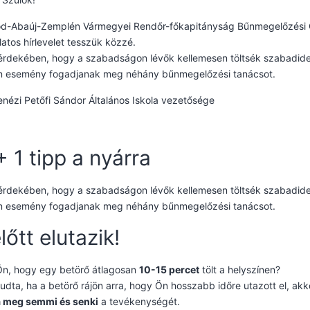
d-Abaúj-Zemplén Vármegyei Rendőr-főkapitányság Bűnmegelőzési Osz
atos hírlevelet tesszük közzé.
érdekében, hogy a szabadságon lévők kellemesen töltsék szabadide
an esemény fogadjanak meg néhány bűnmegelőzési tanácsot.
nézi Petőfi Sándor Általános Iskola vezetősége
+ 1 tipp a nyárra
érdekében, hogy a szabadságon lévők kellemesen töltsék szabadide
an esemény fogadjanak meg néhány bűnmegelőzési tanácsot.
lőtt elutazik!
Ön, hogy egy betörő átlagosan
10-15 percet
tölt a helyszínen?
tudta, ha a betörő rájön arra, hogy Ön hosszabb időre utazott el, akk
a meg semmi és senki
a tevékenységét.