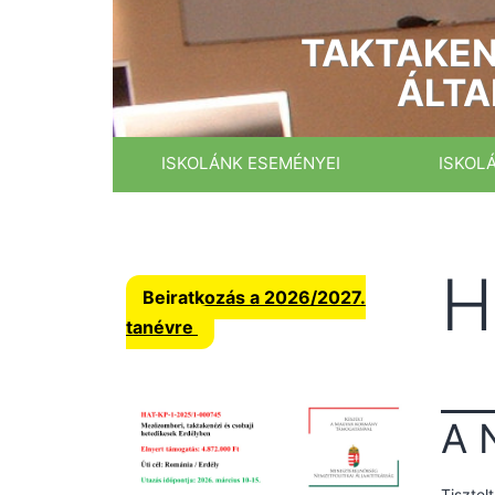
Ugrás
a
TAKTAKEN
tartalomhoz
ÁLTA
ISKOLÁNK ESEMÉNYEI
ISKOL
H
Beiratkozás a 2026/2027.
tanévre
A 
Tisztel