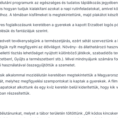
élutáni programunk az egészséges és tudatos táplálkozás jegyében tel
s hogyan tudjuk kialakítani azokat a napi rutinfeladatokat, amivel
hoz. A témában kisfilmeket is megtekintettünk, majd plakátot készít
s foglalkozásunk keretében a gyerekek a kapott Erzsébet logós pól
lésük és fantáziájuk szerint.
edvelt tevékenységünk a természetjárás, ezért sétát szerveztünk a 
égük nyílt megfigyelni az élővilágot. Növény- és állathatározó haszn
elletti tisztás lehetőséget nyújtott különböző játékok, szabadidős
etben!, Gyűjts a természetben! stb.). Mivel mindnyájunk számára fo
 használatával összegyűjtöttük a szemetet.
sik alkalommal mozidélután keretében megtekintettük a Magyarorsz
át, melyhez megfigyelési szempontokat is kaptak a gyerekek. A film
apatokat alkottunk és egy kvíz keretén belül kiderítettük, hogy kik 
ban részesítettük.
délutánunkat, melyet a tábor területén töltöttünk „QR kódos kincske