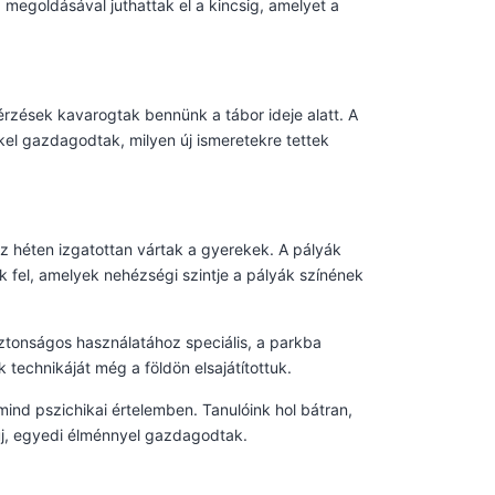
 megoldásával juthattak el a kincsig, amelyet a
rzések kavarogtak bennünk a tábor ideje alatt. A
kel gazdagodtak, milyen új ismeretekre tettek
z héten izgatottan vártak a gyerekek. A pályák
k fel, amelyek nehézségi szintje a pályák színének
ztonságos használatához speciális, a parkba
technikáját még a földön elsajátítottuk.
 mind pszichikai értelemben. Tanulóink hol bátran,
 új, egyedi élménnyel gazdagodtak.