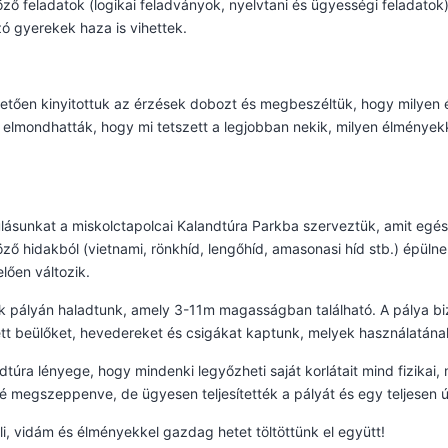
ző feladatok (logikai feladványok, nyelvtani és ügyességi feladatok)
ó gyerekek haza is vihettek.
etően kinyitottuk az érzések dobozt és megbeszéltük, hogy milyen é
 elmondhatták, hogy mi tetszett a legjobban nekik, milyen élmények
lásunkat a miskolctapolcai Kalandtúra Parkba szerveztük, amit egés
ző hidakból (vietnami, rönkhíd, lengőhíd, amasonasi híd stb.) épülne
lően változik.
k pályán haladtunk, amely 3-11m magasságban található. A pálya bi
tt beülőket, hevedereket és csigákat kaptunk, melyek használatának 
dtúra lényege, hogy mindenki legyőzheti saját korlátait mind fizikai,
sé megszeppenve, de ügyesen teljesítették a pályát és egy teljesen
i, vidám és élményekkel gazdag hetet töltöttünk el együtt!