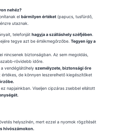
yon nehéz?
onítanak el
bármilyen értéket
(papucs, tusfürdő,
énzre utaznak.
yait, telefonját
hagyja a szálláshely széfjében
.
idejére tegye azt be értékmegőrzőbe.
Tegyen így a
ékei nincsenek biztonságban. Az sem megoldás,
szabb-rövidebb időre.
ol a vendéglátóhely
személyzete, biztonsági őre
z értékes, de könnyen leszerelhető kiegészítőket
gőrzőbe.
 ez napjainkban. Viseljen cipzáras zsebbel ellátott
enységét.
vetés helyszínén, mert ezzel a nyomok rögzítését
es hívószámokon.