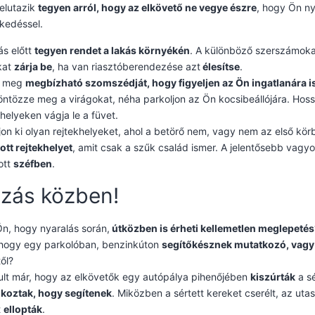
 elutazik
tegyen arról, hogy az elkövető ne vegye észre
, hogy Ön ny
kedéssel.
ás előtt
tegyen rendet a lakás környékén
. A különböző szerszámokat 
kat
zárja be
, ha van riasztóberendezése azt
élesítse
.
je meg
megbízható szomszédját, hogy figyeljen az Ön ingatlanára i
öntözze meg a virágokat, néha parkoljon az Ön kocsibeállójára. Hoss
 helyeken vágja le a füvet.
ljon ki olyan rejtekhelyeket, ahol a betörő nem, vagy nem az első k
tott rejtekhelyet
, amit csak a szűk család ismer. A jelentősebb vagy
tott
széfben
.
zás közben!
n, hogy nyaralás során,
útközben is érheti kellemetlen meglepetés
 hogy egy parkolóban, benzinkúton
segítőkésznek mutatkozó, vagy 
től?
ult már, hogy az elkövetők egy autópálya pihenőjében
kiszúrták
a sé
lkoztak, hogy segítenek
. Miközben a sértett kereket cserélt, az uta
t
ellopták
.