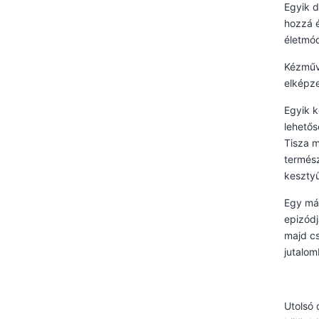
Egyik d
hozzá é
életmód
Kézműve
elképze
Egyik k
lehetős
Tisza m
termész
kesztyű
Egy má
epizódj
majd cs
jutalom
Utolsó 