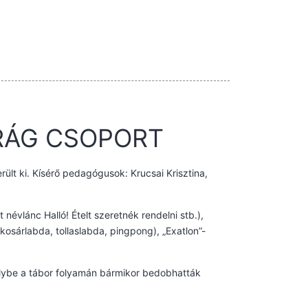
IRÁG CSOPORT
rült ki. Kísérő pedagógusok: Krucsai Krisztina,
névlánc Halló! Ételt szeretnék rendelni stb.),
kosárlabda, tollaslabda, pingpong), „Exatlon”-
elybe a tábor folyamán bármikor bedobhatták