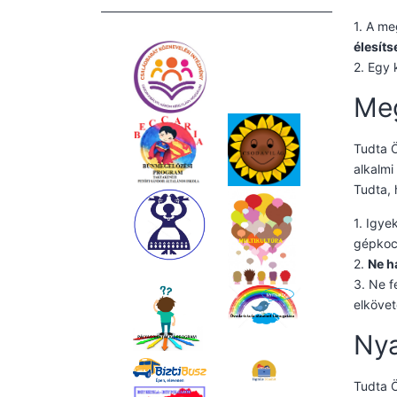
1. A me
élesíts
2. Egy 
Me
Tudta 
alkalmi
Tudta,
1. Igye
gépkoc
2.
Ne h
3. Ne f
elkövet
Nya
Tudta Ö