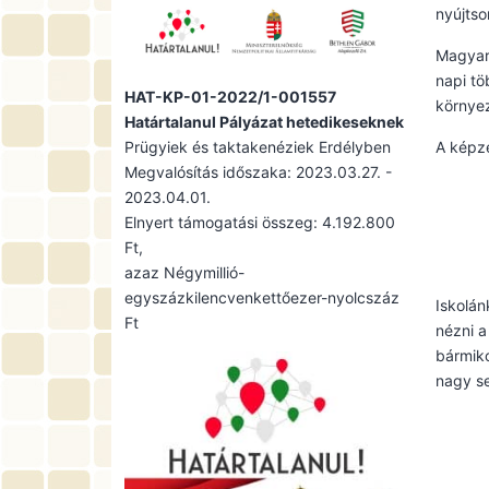
nyújtso
Magyaro
napi tö
HAT-KP-01-2022/1-001557
környez
Határtalanul Pályázat hetedikeseknek
Prügyiek és taktakenéziek Erdélyben
A képz
Megvalósítás időszaka: 2023.03.27. -
2023.04.01.
Elnyert támogatási összeg: 4.192.800
Ft,
azaz Négymillió-
egyszázkilencvenkettőezer-nyolcszáz
Iskolán
Ft
nézni a
bármik
nagy se