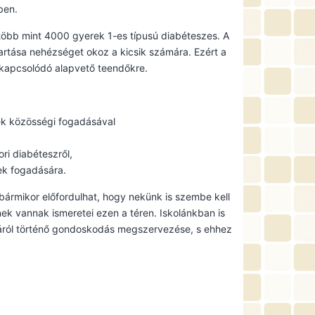
ben.
több mint 4000 gyerek 1-es típusú diabéteszes. A
artása nehézséget okoz a kicsik számára. Ezért a
 kapcsolódó alapvető teendőkre.
k közösségi fogadásával
ri diabéteszről,
ek fogadására.
n bármikor előfordulhat, hogy nekünk is szembe kell
ek vannak ismeretei ezen a téren. Iskolánkban is
áról történő gondoskodás megszervezése, s ehhez