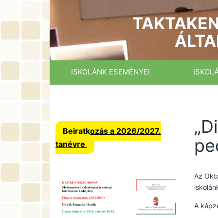
Ugrás
a
TAKTAKEN
tartalomhoz
ÁLTA
ISKOLÁNK ESEMÉNYEI
ISKOL
„D
Beiratkozás a 2026/2027.
pe
tanévre
Az Okta
iskolán
A képz