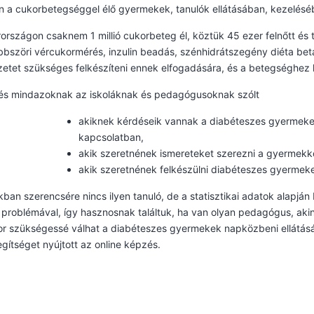
n a cukorbetegséggel élő gyermekek, tanulók ellátásában, kezelésé
rszágon csaknem 1 millió cukorbeteg él, köztük 45 ezer felnőtt és 
bbszöri vércukormérés, inzulin beadás, szénhidrátszegény diéta bet
etet szükséges felkészíteni ennek elfogadására, és a betegséghez
és mindazoknak az iskoláknak és pedagógusoknak szólt
akiknek kérdéseik vannak a diabéteszes gyermeke
kapcsolatban,
akik szeretnének ismereteket szerezni a gyermekko
akik szeretnének felkészülni diabéteszes gyermek
kban szerencsére nincs ilyen tanuló, de a statisztikai adatok alapjá
 problémával, így hasznosnak találtuk, ha van olyan pedagógus, akin
or szükségessé válhat a diabéteszes gyermekek napközbeni ellátás
gítséget nyújtott az online képzés.