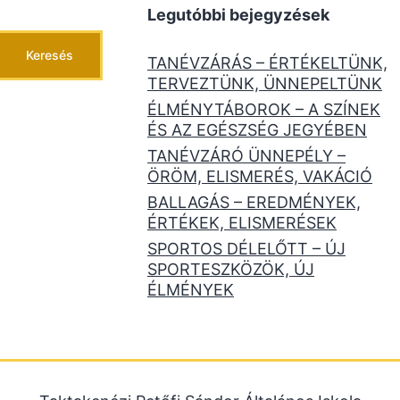
Legutóbbi bejegyzések
Keresés
TANÉVZÁRÁS – ÉRTÉKELTÜNK,
TERVEZTÜNK, ÜNNEPELTÜNK
ÉLMÉNYTÁBOROK – A SZÍNEK
ÉS AZ EGÉSZSÉG JEGYÉBEN
TANÉVZÁRÓ ÜNNEPÉLY –
ÖRÖM, ELISMERÉS, VAKÁCIÓ
BALLAGÁS – EREDMÉNYEK,
ÉRTÉKEK, ELISMERÉSEK
SPORTOS DÉLELŐTT – ÚJ
SPORTESZKÖZÖK, ÚJ
ÉLMÉNYEK