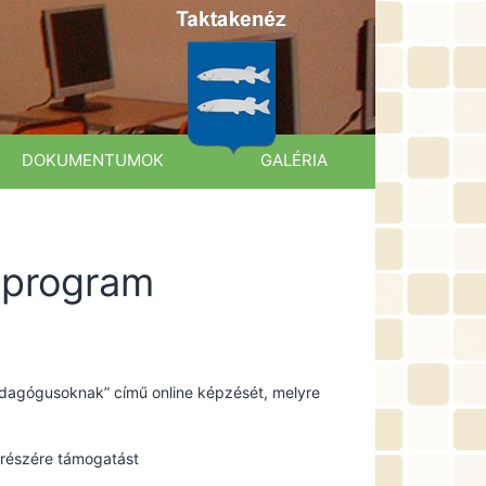
DOKUMENTUMOK
GALÉRIA
 program
edagógusoknak” című online képzését, melyre
 részére támogatást