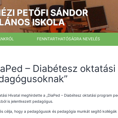
ÉZI PETŐFI SÁNDOR
LÁNOS ISKOLA
ÁNKRÓL
FENNTARTHATÓSÁGRA NEVELÉS
iaPed – Diabétesz oktatási
dagógusoknak”
tási Hivatal meghirdette a „DiaPed – Diabétesz oktatási program p
kból is jelentkezett pedagógus.
és célja, hogy a pedagógusok és pedagógia munkát segítő kollégák