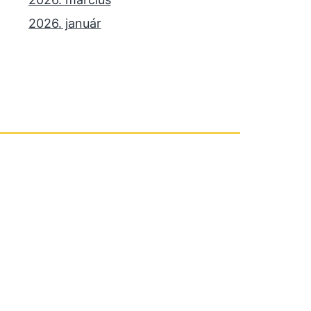
2026. január
2025. december
2025. október
2025. szeptember
2025. július
2025. június
2025. május
2025. április
2025. március
2025. január
2024. december
2024. november
2024. október