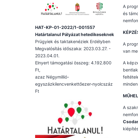
A progr
és támo
nemform
HAT-KP-01-2022/1-001557
KÉPZÉ
Határtalanul Pályázat hetedikeseknek
Prügyiek és taktakenéziek Erdélyben
A prog
Megvalósítás időszaka: 2023.03.27. -
van meg
2023.04.01.
Elnyert támogatási összeg: 4.192.800
A képzé
Ft,
bentlak
azaz Négymillió-
feltéte
egyszázkilencvenkettőezer-nyolcszáz
minden 
Ft
MŰHE
A szakm
nemform
Csodas
kiépíté