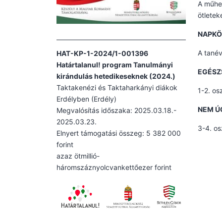
A műhel
ötletek
NAPKÖ
A tanév
HAT-KP-1-2024/1-001396
Határtalanul! program Tanulmányi
EGÉSZ
kirándulás hetedikeseknek (2024.)
Taktakenézi és Taktaharkányi diákok
1-2. os
Erdélyben (Erdély)
NEM Ú
Megvalósítás időszaka: 2025.03.18.-
2025.03.23.
3-4. os
Elnyert támogatási összeg: 5 382 000
forint
azaz ötmillió-
háromszáznyolcvankettőezer forint