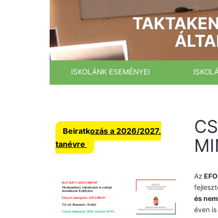
Ugrás
a
TAKTAKEN
tartalomhoz
ÁLTA
ISKOLÁNK ESEMÉNYEI
ISKOL
CS
Beiratkozás a 2026/2027.
MI
tanévre
Az
EFO
fejlesz
és nem
éven is