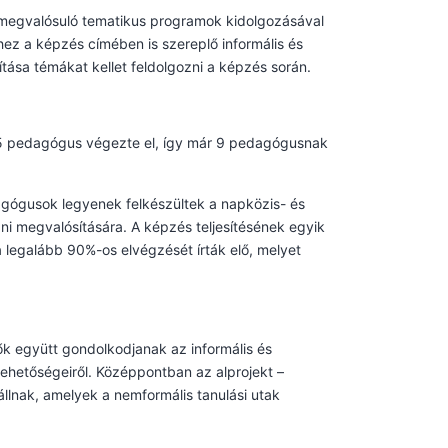
n megvalósuló tematikus programok kidolgozásával
ez a képzés címében is szereplő informális és
ása témákat kellet feldolgozni a képzés során.
5 pedagógus végezte el, így már 9 pedagógusnak
agógusok legyenek felkészültek a napközis- és
 megvalósítására. A képzés teljesítésének egyik
a legalább 90%-os elvégzését írták elő, melyet
k együtt gondolkodjanak az informális és
lehetőségeiről. Középpontban az alprojekt –
i állnak, amelyek a nemformális tanulási utak