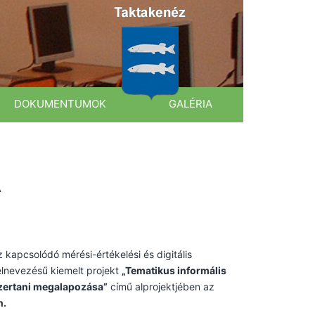
DOKUMENTUMOK
GALÉRIA
A
kapcsolódó mérési-értékelési és digitális
 elnevezésű kiemelt projekt
„Tematikus informális
zertani megalapozása”
című alprojektjében az
n.