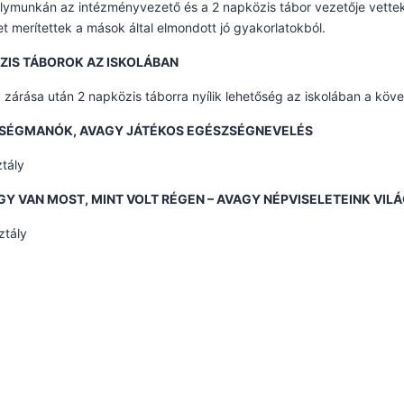
ymunkán az intézményvezető és a 2 napközis tábor vezetője vettek r
et merítettek a mások által elmondott jó gyakorlatokból.
ZIS TÁBOROK AZ ISKOLÁBAN
 zárása után 2 napközis táborra nyílik lehetőség az iskolában a kö
SÉGMANÓK, AVAGY JÁTÉKOS EGÉSZSÉGNEVELÉS
ztály
GY VAN MOST, MINT VOLT RÉGEN – AVAGY NÉPVISELETEINK VIL
ztály