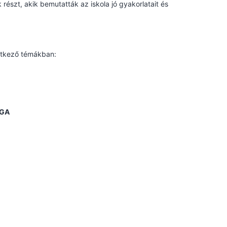
észt, akik bemutatták az iskola jó gyakorlatait és
vetkező témákban:
ÁGA