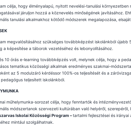
am célja, hogy élményalapú, nyitott nevelési-tanulási környezetbe
gatásával járuljon hozzá a köznevelés minőségének javításához. Ehh
ális tanulási alkalmakhoz kötődő módszerek megalapozása, elsajátít
SEK
ram megvalósításához szükséges továbbképzést iskolánkból újabb 
 a képesítése a táborok vezetéséhez és lebonyolításához.
s 10 órás e-learning továbbképzés volt, melynek célja, hogy a ped
ásos tematikus közösségi alkalmak eredményes szakmai-módszertani
leként az 5 modulzáró kérdéssor 100%-os teljesítését és a záróvizsg
pedagógus teljesített iskolánkból.
LYMUNKA
ai műhelymunka-sorozat célja, hogy fenntartók és intézményvezető
ális módszertanok szervezeti kultúrában való helyéről, szerepéről, 
zarvas Iskolai Közösségi Program –
tartalmi fejlesztései és iránya
séhez mintául szolgálhatnak.