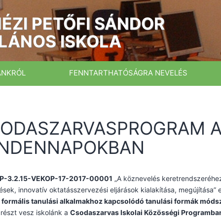
ÉZI PETŐFI SÁNDOR
LÁNOS ISKOLA
ÁNKRÓL
FENNTARTHATÓSÁGRA NEVELÉS
ODASZARVASPROGRAM 
NDENNAPOKBAN
P-3.2.15-VEKOP-17-2017-00001
„A köznevelés keretrendszeréhez 
tések, innovatív oktatásszervezési eljárások kialakítása, megújítása”
 formális tanulási alkalmakhoz kapcsolódó tanulási formák móds
 részt vesz iskolánk a
Csodaszarvas Iskolai Közösségi Programba