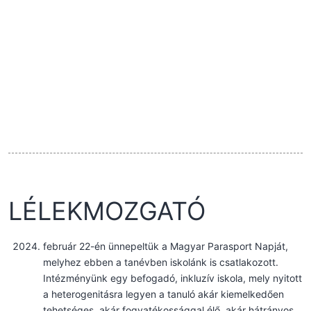
LÉLEKMOZGATÓ
február 22-én ünnepeltük a Magyar Parasport Napját,
melyhez ebben a tanévben iskolánk is csatlakozott.
Intézményünk egy befogadó, inkluzív iskola, mely nyitott
a heterogenitásra legyen a tanuló akár kiemelkedően
tehetséges, akár fogyatékossággal élő, akár hátrányos