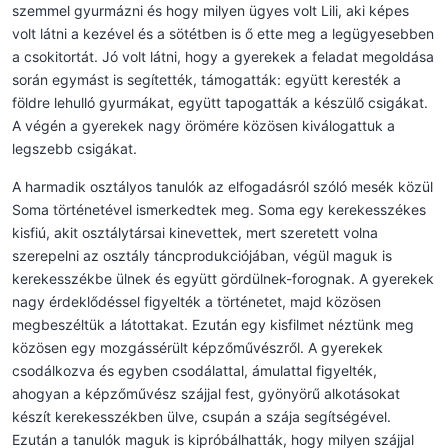
szemmel gyurmázni és hogy milyen ügyes volt Lili, aki képes
volt látni a kezével és a sötétben is ő ette meg a legügyesebben
a csokitortát. Jó volt látni, hogy a gyerekek a feladat megoldása
során egymást is segítették, támogatták: együtt keresték a
földre lehulló gyurmákat, együtt tapogatták a készülő csigákat.
A végén a gyerekek nagy örömére közösen kiválogattuk a
legszebb csigákat.
A harmadik osztályos tanulók az elfogadásról szóló mesék közül
Soma történetével ismerkedtek meg. Soma egy kerekesszékes
kisfiú, akit osztálytársai kinevettek, mert szeretett volna
szerepelni az osztály táncprodukciójában, végül maguk is
kerekesszékbe ülnek és együtt gördülnek-forognak. A gyerekek
nagy érdeklődéssel figyelték a történetet, majd közösen
megbeszéltük a látottakat. Ezután egy kisfilmet néztünk meg
közösen egy mozgássérült képzőművészről. A gyerekek
csodálkozva és egyben csodálattal, ámulattal figyelték,
ahogyan a képzőművész szájjal fest, gyönyörű alkotásokat
készít kerekesszékben ülve, csupán a szája segítségével.
Ezután a tanulók maguk is kipróbálhatták, hogy milyen szájjal