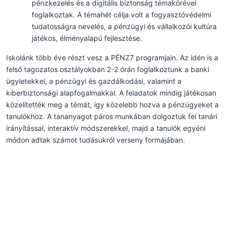
pénzkezelés és a digitális biztonság témakörével
foglalkoztak. A témahét célja volt a fogyasztóvédelmi
tudatosságra nevelés, a pénzügyi és vállalkozói kultúra
játékos, élményalapú fejlesztése.
Iskolánk több éve részt vesz a PÉNZ7 programjain. Az idén is a
felső tagozatos osztályokban 2-2 órán foglalkoztunk a banki
ügyletekkel, a pénzügyi és gazdálkodási, valamint a
kiberbiztonsági alapfogalmakkal. A feladatok mindig játékosan
közelítették meg a témát, így közelebb hozva a pénzügyeket a
tanulókhoz. A tananyagot páros munkában dolgoztuk fel tanári
irányítással, interaktív módszerekkel, majd a tanulók egyéni
módon adtak számot tudásukról verseny formájában.