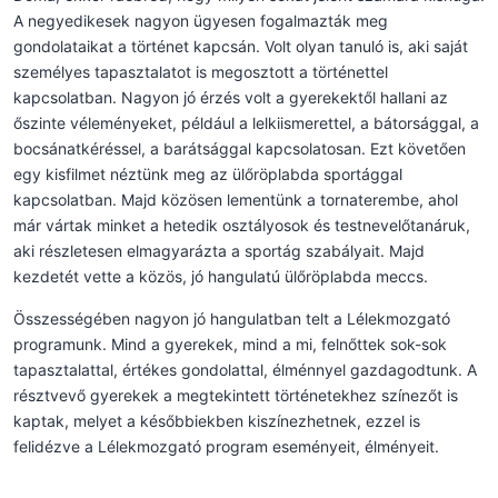
A negyedikesek nagyon ügyesen fogalmazták meg
gondolataikat a történet kapcsán. Volt olyan tanuló is, aki saját
személyes tapasztalatot is megosztott a történettel
kapcsolatban. Nagyon jó érzés volt a gyerekektől hallani az
őszinte véleményeket, például a lelkiismerettel, a bátorsággal, a
bocsánatkéréssel, a barátsággal kapcsolatosan. Ezt követően
egy kisfilmet néztünk meg az ülőröplabda sportággal
kapcsolatban. Majd közösen lementünk a tornaterembe, ahol
már vártak minket a hetedik osztályosok és testnevelőtanáruk,
aki részletesen elmagyarázta a sportág szabályait. Majd
kezdetét vette a közös, jó hangulatú ülőröplabda meccs.
Összességében nagyon jó hangulatban telt a Lélekmozgató
programunk. Mind a gyerekek, mind a mi, felnőttek sok-sok
tapasztalattal, értékes gondolattal, élménnyel gazdagodtunk. A
résztvevő gyerekek a megtekintett történetekhez színezőt is
kaptak, melyet a későbbiekben kiszínezhetnek, ezzel is
felidézve a Lélekmozgató program eseményeit, élményeit.