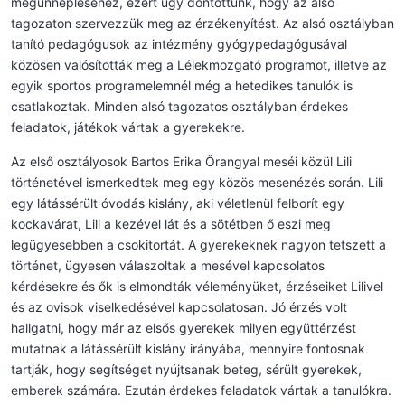
megünnepléséhez, ezért úgy döntöttünk, hogy az alsó
tagozaton szervezzük meg az érzékenyítést. Az alsó osztályban
tanító pedagógusok az intézmény gyógypedagógusával
közösen valósították meg a Lélekmozgató programot, illetve az
egyik sportos programelemnél még a hetedikes tanulók is
csatlakoztak. Minden alsó tagozatos osztályban érdekes
feladatok, játékok vártak a gyerekekre.
Az első osztályosok Bartos Erika Őrangyal meséi közül Lili
történetével ismerkedtek meg egy közös mesenézés során. Lili
egy látássérült óvodás kislány, aki véletlenül felborít egy
kockavárat, Lili a kezével lát és a sötétben ő eszi meg
legügyesebben a csokitortát. A gyerekeknek nagyon tetszett a
történet, ügyesen válaszoltak a mesével kapcsolatos
kérdésekre és ők is elmondták véleményüket, érzéseiket Lilivel
és az ovisok viselkedésével kapcsolatosan. Jó érzés volt
hallgatni, hogy már az elsős gyerekek milyen együttérzést
mutatnak a látássérült kislány irányába, mennyire fontosnak
tartják, hogy segítséget nyújtsanak beteg, sérült gyerekek,
emberek számára. Ezután érdekes feladatok vártak a tanulókra.