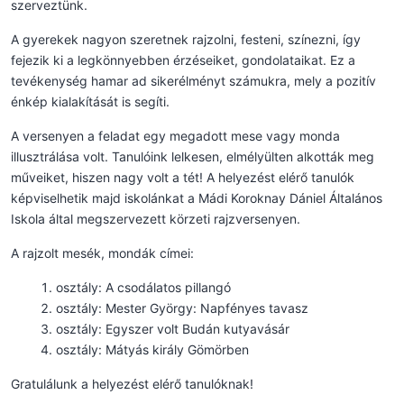
szerveztünk.
A gyerekek nagyon szeretnek rajzolni, festeni, színezni, így
fejezik ki a legkönnyebben érzéseiket, gondolataikat. Ez a
tevékenység hamar ad sikerélményt számukra, mely a pozitív
énkép kialakítását is segíti.
A versenyen a feladat egy megadott mese vagy monda
illusztrálása volt. Tanulóink lelkesen, elmélyülten alkották meg
műveiket, hiszen nagy volt a tét! A helyezést elérő tanulók
képviselhetik majd iskolánkat a Mádi Koroknay Dániel Általános
Iskola által megszervezett körzeti rajzversenyen.
A rajzolt mesék, mondák címei:
osztály: A csodálatos pillangó
osztály: Mester György: Napfényes tavasz
osztály: Egyszer volt Budán kutyavásár
osztály: Mátyás király Gömörben
Gratulálunk a helyezést elérő tanulóknak!