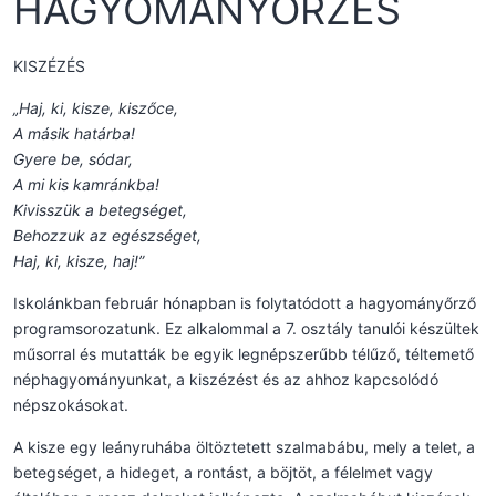
HAGYOMÁNYŐRZÉS
KISZÉZÉS
„Haj, ki, kisze, kiszőce,
A másik határba!
Gyere be, sódar,
A mi kis kamránkba!
Kivisszük a betegséget,
Behozzuk az egészséget,
Haj, ki, kisze, haj!”
Iskolánkban február hónapban is folytatódott a hagyományőrző
programsorozatunk. Ez alkalommal a 7. osztály tanulói készültek
műsorral és mutatták be egyik legnépszerűbb télűző, téltemető
néphagyományunkat, a kiszézést és az ahhoz kapcsolódó
népszokásokat.
A kisze egy leányruhába öltöztetett szalmabábu, mely a telet, a
betegséget, a hideget, a rontást, a böjtöt, a félelmet vagy