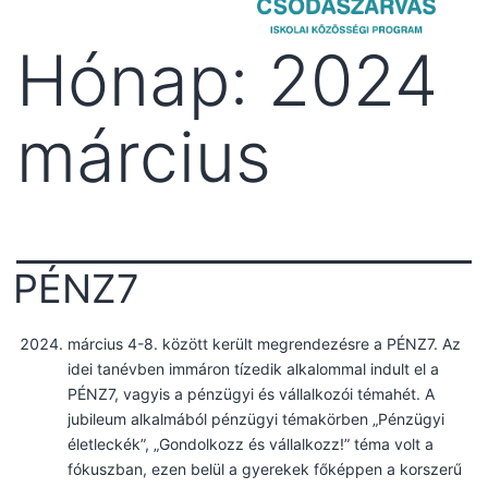
Hónap:
2024
március
PÉNZ7
március 4-8. között került megrendezésre a PÉNZ7. Az
idei tanévben immáron tízedik alkalommal indult el a
PÉNZ7, vagyis a pénzügyi és vállalkozói témahét. A
jubileum alkalmából pénzügyi témakörben „Pénzügyi
életleckék”, „Gondolkozz és vállalkozz!” téma volt a
fókuszban, ezen belül a gyerekek főképpen a korszerű