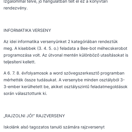
Izgalommal telve, jó hangulatban telt el ez a könyvtári
rendezvény.
INFORMATIKA VERSENY
Az idei informatika versenyünket 2 kategóriában rendeztük
meg. A kisebbek (3. 4. 5. o.) feladata a Bee-bot méhecskerobot
programozása volt. Az útvonal mentén különböző utasításokat is
teljesíteni kellett.
A 6. 7. 8. évfolyamosok a word szövegszerkesztő programban
mérhették össze tudásukat. A versenybe minden osztályból 3-
3-ember kerülhetett be, akiket osztályszintű feladatmegoldások
során választottunk ki.
„RAJZOLNI JÓ!” RAJZVERSENY
Iskolánk alsó tagozatos tanuló számára rajzversenyt