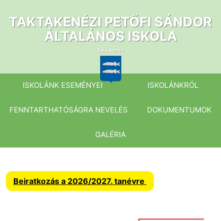
Ugrás
a
TAKTAKENÉZI PETŐFI SÁNDOR
tartalomhoz
ÁLTALÁNOS ISKOLA
ISKOLÁNK ESEMÉNYEI
ISKOLÁNKRÓL
FENNTARTHATÓSÁGRA NEVELÉS
DOKUMENTUMOK
GALÉRIA
Beiratkozás a 2026/2027. tanévre