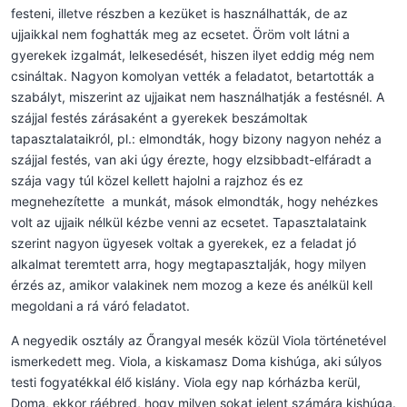
festeni, illetve részben a kezüket is használhatták, de az
ujjaikkal nem foghatták meg az ecsetet. Öröm volt látni a
gyerekek izgalmát, lelkesedését, hiszen ilyet eddig még nem
csináltak. Nagyon komolyan vették a feladatot, betartották a
szabályt, miszerint az ujjaikat nem használhatják a festésnél. A
szájjal festés zárásaként a gyerekek beszámoltak
tapasztalataikról, pl.: elmondták, hogy bizony nagyon nehéz a
szájjal festés, van aki úgy érezte, hogy elzsibbadt-elfáradt a
szája vagy túl közel kellett hajolni a rajzhoz és ez
megnehezítette a munkát, mások elmondták, hogy nehézkes
volt az ujjaik nélkül kézbe venni az ecsetet. Tapasztalataink
szerint nagyon ügyesek voltak a gyerekek, ez a feladat jó
alkalmat teremtett arra, hogy megtapasztalják, hogy milyen
érzés az, amikor valakinek nem mozog a keze és anélkül kell
megoldani a rá váró feladatot.
A negyedik osztály az Őrangyal mesék közül Viola történetével
ismerkedett meg. Viola, a kiskamasz Doma kishúga, aki súlyos
testi fogyatékkal élő kislány. Viola egy nap kórházba kerül,
Doma, ekkor ráébred, hogy milyen sokat jelent számára kishúga.