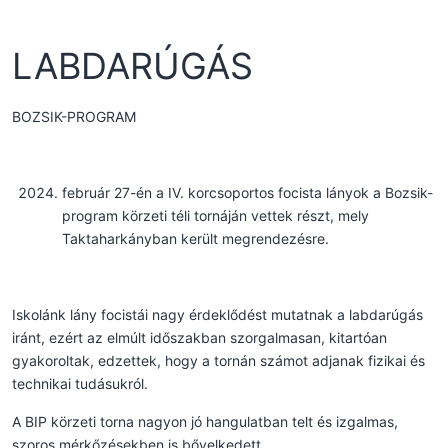
LABDARÚGÁS
BOZSIK-PROGRAM
február 27-én a IV. korcsoportos focista lányok a Bozsik-
program körzeti téli tornáján vettek részt, mely
Taktaharkányban került megrendezésre.
Iskolánk lány focistái nagy érdeklődést mutatnak a labdarúgás
iránt, ezért az elmúlt időszakban szorgalmasan, kitartóan
gyakoroltak, edzettek, hogy a tornán számot adjanak fizikai és
technikai tudásukról.
A BIP körzeti torna nagyon jó hangulatban telt és izgalmas,
szoros mérkőzésekben is bővelkedett.