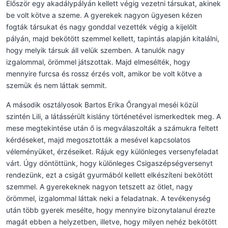
Először egy akadálypályán kellett végig vezetni társukat, akinek
be volt kötve a szeme. A gyerekek nagyon ügyesen kézen
fogták társukat és nagy gonddal vezették végig a kijelölt
pályán, majd bekötött szemmel kellett, tapintás alapján kitalálni,
hogy melyik társuk áll velük szemben. A tanulók nagy
izgalommal, örömmel játszottak. Majd elmesélték, hogy
mennyire furcsa és rossz érzés volt, amikor be volt kötve a
szemük és nem láttak semmit.
A második osztályosok Bartos Erika Őrangyal meséi közül
szintén Lili, a látássérült kislány történetével ismerkedtek meg. A
mese megtekintése után ő is megválaszolták a számukra feltett
kérdéseket, majd megosztották a mesével kapcsolatos
véleményüket, érzéseiket. Rájuk egy különleges versenyfeladat
várt. Úgy döntöttünk, hogy különleges Csigaszépségversenyt
rendezünk, ezt a csigát gyurmából kellett elkészíteni bekötött
szemmel. A gyerekeknek nagyon tetszett az ötlet, nagy
örömmel, izgalommal láttak neki a feladatnak. A tevékenység
után több gyerek mesélte, hogy mennyire bizonytalanul érezte
magát ebben a helyzetben, illetve, hogy milyen nehéz bekötött