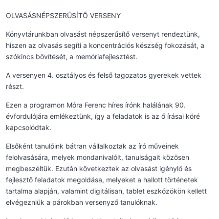
OLVASÁSNÉPSZERŰSÍTŐ VERSENY
Könyvtárunkban olvasást népszerűsítő versenyt rendeztünk,
hiszen az olvasás segíti a koncentrációs készség fokozását, a
szókincs bővítését, a memóriafejlesztést.
A versenyen 4. osztályos és felső tagozatos gyerekek vettek
részt.
Ezen a programon Móra Ferenc híres írónk halálának 90.
évfordulójára emlékeztünk, így a feladatok is az ő írásai köré
kapcsolódtak.
Elsőként tanulóink bátran vállalkoztak az író műveinek
felolvasására, melyek mondanivalóit, tanulságait közösen
megbeszéltük. Ezután következtek az olvasást igénylő és
fejlesztő feladatok megoldása, melyeket a hallott történetek
tartalma alapján, valamint digitálisan, tablet eszközökön kellett
elvégezniük a párokban versenyző tanulóknak.