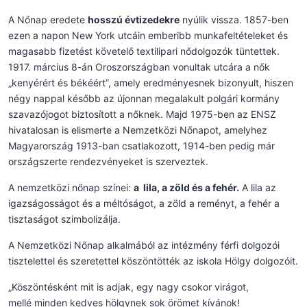
A Nőnap eredete
hosszú évtizedekre
nyúlik vissza. 1857-ben
ezen a napon New York utcáin emberibb munkafeltételeket és
magasabb fizetést követelő textilipari nődolgozók tüntettek.
1917. március 8-án Oroszországban vonultak utcára a nők
„kenyérért és békéért”, amely eredményesnek bizonyult, hiszen
négy nappal később az újonnan megalakult polgári kormány
szavazójogot biztosított a nőknek. Majd 1975-ben az ENSZ
hivatalosan is elismerte a Nemzetközi Nőnapot, amelyhez
Magyarország 1913-ban csatlakozott, 1914-ben pedig már
országszerte rendezvényeket is szerveztek.
A nemzetközi nőnap színei:
a lila, a zöld és a fehér.
A lila az
igazságosságot és a méltóságot, a zöld a reményt, a fehér a
tisztaságot szimbolizálja.
A Nemzetközi Nőnap alkalmából az intézmény férfi dolgozói
tisztelettel és szeretettel köszöntötték az iskola Hölgy dolgozóit.
„Köszöntésként mit is adjak, egy nagy csokor virágot,
mellé minden kedves hölgynek sok örömet kívánok!