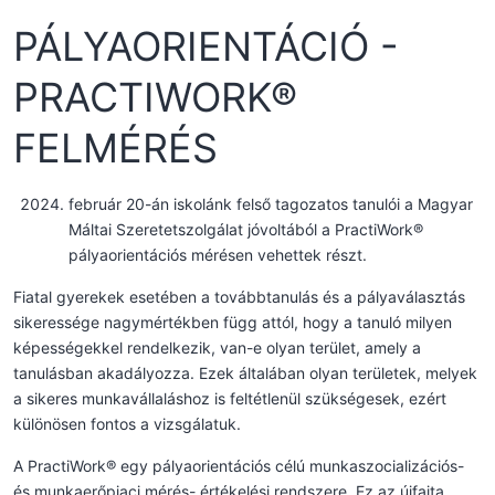
PÁLYAORIENTÁCIÓ -
PRACTIWORK®
FELMÉRÉS
február 20-án iskolánk felső tagozatos tanulói a Magyar
Máltai Szeretetszolgálat jóvoltából a PractiWork®
pályaorientációs mérésen vehettek részt.
Fiatal gyerekek esetében a továbbtanulás és a pályaválasztás
sikeressége nagymértékben függ attól, hogy a tanuló milyen
képességekkel rendelkezik, van-e olyan terület, amely a
tanulásban akadályozza. Ezek általában olyan területek, melyek
a sikeres munkavállaláshoz is feltétlenül szükségesek, ezért
különösen fontos a vizsgálatuk.
A PractiWork® egy pályaorientációs célú munkaszocializációs-
és munkaerőpiaci mérés- értékelési rendszere. Ez az újfajta