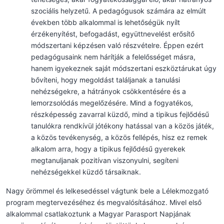
szociális helyzetű. A pedagógusok számára az elmúlt
években több alkalommal is lehetőségük nyílt
érzékenyítést, befogadást, együttnevelést erősítő
módszertani képzésen való részvételre. Éppen ezért
pedagógusaink nem hárítják a felelősséget másra,
hanem igyekeznek saját módszertani eszköztárukat úgy
bővíteni, hogy megoldást találjanak a tanulási
nehézségekre, a hátrányok csökkentésére és a
lemorzsolódás megelőzésére. Mind a fogyatékos,
részképesség zavarral küzdő, mind a tipikus fejlődésű
tanulókra rendkívül jótékony hatással van a közös játék,
a közös tevékenység, a közös fellépés, hisz ez remek
alkalom arra, hogy a tipikus fejlődésű gyerekek
megtanuljanak pozitívan viszonyulni, segíteni
nehézségekkel küzdő társaiknak.
Nagy örömmel és lelkesedéssel vágtunk bele a Lélekmozgató
program megtervezéséhez és megvalósításához. Mivel első
alkalommal csatlakoztunk a Magyar Parasport Napjának