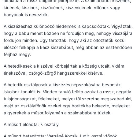
általában a rossz dolgokat jelképezte. A szalmabábut kiszének,
kicének, kiszinek, kiszőcének, kiszevicének, villőnek vagy
banyának is nevezték.
A kiszézéshez különböző hiedelmek is kapcsolódtak. Vigyáztak,
hogy a bábu menet közben ne forduljon meg, nehogy visszájára
forduljon minden. Úgy tartották, hogy aki az öltöztetők közül
először felkapja a kész kiszebábut, még abban az esztendőben
férjhez megy.
A hetedikesek a kiszével körbejárták a község utcáit, vidám
énekszóval, csörgő-zörgő hangszerekkel kísérve.
A hetedik osztályosok a kiszézés népszokásába bevonták
iskolánk tanulóit is. Minden tanuló felírta azokat a rossz, negatív
tulajdonságokat, félelmeket, melyektől szeretne megszabadulni,
majd az osztályfőnök ezeket egy borítékba helyezte, melyeket
a gyerekek a műsor folyamán a szalmabábura tűztek.
A műsort előadta: 7. osztály
A műsort betanította: Vargáné Kozsik Judit, osztályfőnök