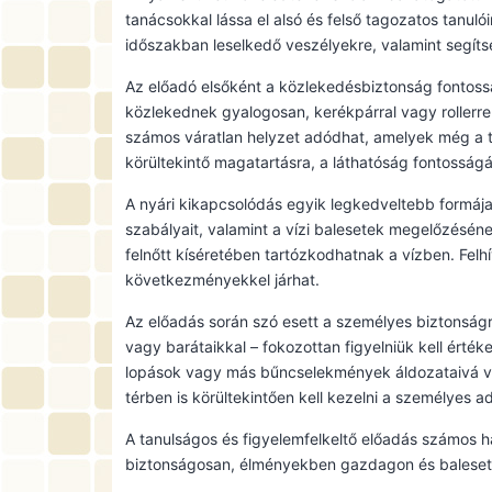
tanácsokkal lássa el alsó és felső tagozatos tanuló
időszakban leselkedő veszélyekre, valamint segít
Az előadó elsőként a közlekedésbiztonság fontoss
közlekednek gyalogosan, kerékpárral vagy rollerre
számos váratlan helyzet adódhat, amelyek még a ta
körültekintő magatartásra, a láthatóság fontosságár
A nyári kikapcsolódás egyik legkedveltebb formája 
szabályait, valamint a vízi balesetek megelőzéséne
felnőtt kíséretében tartózkodhatnak a vízben. Felhí
következményekkel járhat.
Az előadás során szó esett a személyes biztonságró
vagy barátaikkal – fokozottan figyelniük kell érték
lopások vagy más bűncselekmények áldozataivá válj
térben is körültekintően kell kezelni a személyes 
A tanulságos és figyelemfelkeltő előadás számos h
biztonságosan, élményekben gazdagon és balesetme