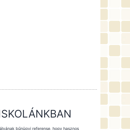
 ISKOLÁNKBAN
tályának bűnügyi referense, hogy hasznos