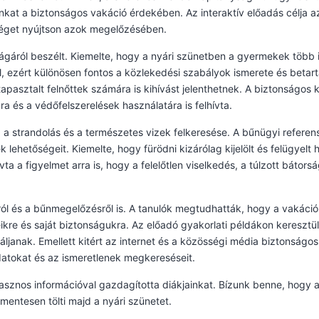
inkat a biztonságos vakáció érdekében. Az interaktív előadás célja a
séget nyújtson azok megelőzésében.
ágáról beszélt. Kiemelte, hogy a nyári szünetben a gyermekek több
l, ezért különösen fontos a közlekedési szabályok ismerete és beta
pasztalt felnőttek számára is kihívást jelenthetnek. A biztonságos
a és a védőfelszerelések használatára is felhívta.
a strandolás és a természetes vizek felkeresése. A bűnügyi referens
k lehetőségeit. Kiemelte, hogy fürödni kizárólag kijelölt és felügye
vta a figyelmet arra is, hogy a felelőtlen viselkedés, a túlzott báto
l és a bűnmegelőzésről is. A tanulók megtudhatták, hogy a vakáció a
eikre és saját biztonságukra. Az előadó gyakorlati példákon keresztül
anak. Emellett kitért az internet és a közösségi média biztonságos 
adatokat és az ismeretlenek megkereséseit.
asznos információval gazdagította diákjainkat. Bízunk benne, hogy
ntesen tölti majd a nyári szünetet.