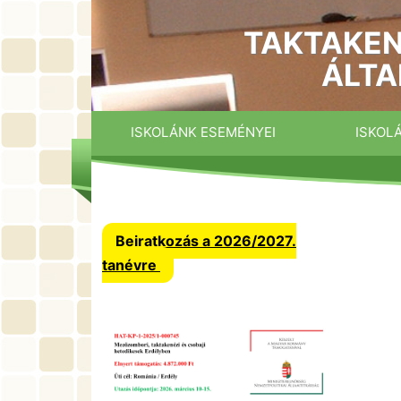
Ugrás
a
TAKTAKEN
tartalomhoz
ÁLTA
ISKOLÁNK ESEMÉNYEI
ISKOL
Beiratkozás a 2026/2027.
tanévre