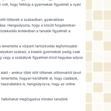
z volt, hogy felhívja a gyermekek figyelmét a nyári
 időt töltenek a szabadban, gyakrabban
rtása. Hangsúlyozta, hogy a közúti forgalomban
 közlekedés érdekében a tanulók figyelmét a
 ismertette a vízparti tartózkodás legfontosabb
lt helyeken szabad, a kisebb gyermekek pedig csak
rság vagy a szabályok figyelmen kívül hagyása súlyos
latt – amikor több időt töltenek otthonuktól távol
 ismertette, hogyan kerülhetik el, hogy csalások,
használatára is, hangsúlyozva, hogy az online
 a hallottakat megfogadva minden tanulónk