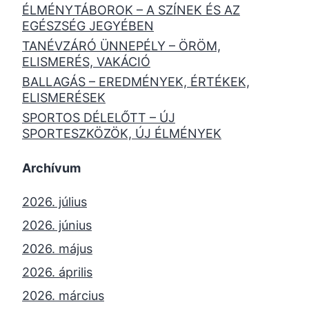
ÉLMÉNYTÁBOROK – A SZÍNEK ÉS AZ
EGÉSZSÉG JEGYÉBEN
TANÉVZÁRÓ ÜNNEPÉLY – ÖRÖM,
ELISMERÉS, VAKÁCIÓ
BALLAGÁS – EREDMÉNYEK, ÉRTÉKEK,
ELISMERÉSEK
SPORTOS DÉLELŐTT – ÚJ
SPORTESZKÖZÖK, ÚJ ÉLMÉNYEK
Archívum
2026. július
2026. június
2026. május
2026. április
2026. március