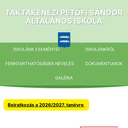
Ugrás
a
TAKTAKENÉZI PETŐFI SÁNDOR
tartalomhoz
ÁLTALÁNOS ISKOLA
ISKOLÁNK ESEMÉNYEI
ISKOLÁNKRÓL
FENNTARTHATÓSÁGRA NEVELÉS
DOKUMENTUMOK
GALÉRIA
Beiratkozás a 2026/2027. tanévre