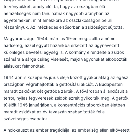
törvénycikket, amely előírta, hogy az országban élő
nemzetiségek nem tanulhatnak nagyobb arányban az
egyetemeken, mint amekkora az összlakosságon belüli
részarányuk. Az intézkedés elsősorban a zsidóságot sújtotta.
Magyarországot 1944. március 19-én megszállta a német
hadsereg, ezzel együtt hazánkba érkezett az úgynevezett
különleges bevetési egység is. A kormány elrendelte a zsidók
számára a sárga csillag viselését, majd vagyonukat elkobozták,
állásukat felmondták.
1944 április közepe és július eleje között gyakorlatilag az egész
országban végrehajtották a gettósítási akciót. A Budapesten
maradt zsidókat két gettóba zárták. A fővárosban állandósult a
terror, nyilas fegyveresek zsidók ezreit gyilkolták meg. A gettók
túlélőit 1945 januárjában, a koncentrációs táborokban életben
maradt zsidókat az év tavaszán szabadították fel a
szövetséges csapatok.
A holokauszt az ember tragédiája, az emberiség ellen elkövetett