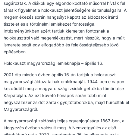
sugároztak. A diákok egy elgondolkodtató műsorral hívták fel
társaik figyelmét a holokauszt jelentőségére és tanulságaira. A
megemlékezés során hangsúlyt kapott az áldozatok iránti
tisztelet és a történelmi emlékezet fontossága.
Intézményünkben azért tartjuk kiemelten fontosnak a
holokausztról való megemlékezést, mert hisszük, hogy a múlt
ismerete segít egy elfogadóbb és felelősségteljesebb jövő
építésében.
Holokauszt magyarországi emléknapja – április 16.
2001 óta minden évben április 16-án tartják a holokauszt
magyarországi áldozatainak emléknapját. 1944-ben e napon
kezdődött meg a magyarországi zsidók gettókba tömörítése
Kárpátalján. Az ezt követő hónapok során több mint
négyszázezer zsidót zártak gyűjtőtáborokba, majd hurcoltak el
Magyarországról.
A magyarországi zsidóság teljes egyenjogúsága 1867-ben, a
kiegyezés évében valósult meg. A Nemzetgyűlés az első
világháború után, 1920. szeptember 26-án elfogadta azt a