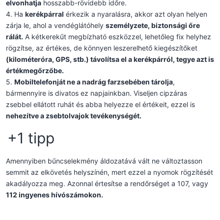
elvonhatja
hosszabb-rövidebb időre.
4. Ha
kerékpárral
érkezik a nyaralásra, akkor azt olyan helyen
zárja le, ahol a vendéglátóhely
személyzete, biztonsági őre
rálát.
A kétkerekűt megbízható eszközzel, lehetőleg fix helyhez
rögzítse, az értékes, de könnyen leszerelhető kiegészítőket
(kilométeróra, GPS, stb.) távolítsa el a kerékpárról, tegye azt is
értékmegőrzőbe.
5.
Mobiltelefonját ne a nadrág farzsebében tárolja
,
bármennyire is divatos ez napjainkban. Viseljen cipzáras
zsebbel ellátott ruhát és abba helyezze el értékeit, ezzel is
nehezítve a zsebtolvajok tevékenységét.
+1 tipp
Amennyiben bűncselekmény áldozatává vált ne változtasson
semmit az elkövetés helyszínén, mert ezzel a nyomok rögzítését
akadályozza meg. Azonnal értesítse a rendőrséget a 107, vagy
112 ingyenes hívószámokon.