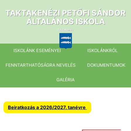
Ugrás
a
TAKTAKENÉZI PETŐFI SÁNDOR
tartalomhoz
ÁLTALÁNOS ISKOLA
ISKOLÁNK ESEMÉNYEI
ISKOLÁNKRÓL
FENNTARTHATÓSÁGRA NEVELÉS
DOKUMENTUMOK
GALÉRIA
Beiratkozás a 2026/2027. tanévre