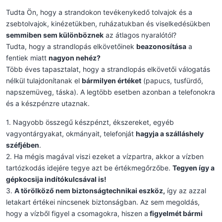
Tudta Ön, hogy a strandokon tevékenykedő tolvajok és a
zsebtolvajok, kinézetükben, ruházatukban és viselkedésükben
semmiben sem különböznek
az átlagos nyaralótól?
Tudta, hogy a strandlopás elkövetőinek
beazonosítása
a
fentiek miatt
nagyon nehéz?
Több éves tapasztalat, hogy a strandlopás elkövetői válogatás
nélkül tulajdonítanak el
bármilyen értéket
(papucs, tusfürdő,
napszemüveg, táska). A legtöbb esetben azonban a telefonokra
és a készpénzre utaznak.
1. Nagyobb összegű készpénzt, ékszereket, egyéb
vagyontárgyakat, okmányait, telefonját
hagyja a szálláshely
széfjében
.
2. Ha mégis magával viszi ezeket a vízpartra, akkor a vízben
tartózkodás idejére tegye azt be értékmegőrzőbe.
Tegyen így a
gépkocsija indítókulcsával is!
3.
A törölköző nem biztonságtechnikai eszköz,
így az azzal
letakart értékei nincsenek biztonságban. Az sem megoldás,
hogy a vízből figyel a csomagokra, hiszen a
figyelmét bármi