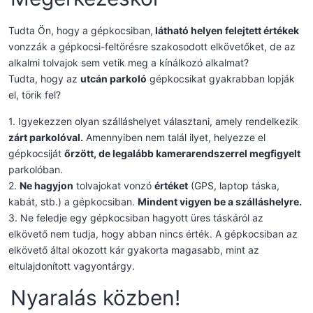
Tudta Ön, hogy a gépkocsiban,
látható helyen felejtett értékek
vonzzák a gépkocsi-feltörésre szakosodott elkövetőket, de az
alkalmi tolvajok sem vetik meg a kínálkozó alkalmat?
Tudta, hogy az
utcán parkoló
gépkocsikat gyakrabban lopják
el, törik fel?
1. Igyekezzen olyan szálláshelyet választani, amely rendelkezik
zárt parkolóval.
Amennyiben nem talál ilyet, helyezze el
gépkocsiját
őrzött, de legalább kamerarendszerrel megfigyelt
parkolóban.
2.
Ne hagyjon
tolvajokat vonzó
értéket
(GPS, laptop táska,
kabát, stb.) a gépkocsiban.
Mindent vigyen be a szálláshelyre.
3. Ne feledje egy gépkocsiban hagyott üres táskáról az
elkövető nem tudja, hogy abban nincs érték. A gépkocsiban az
elkövető által okozott kár gyakorta magasabb, mint az
eltulajdonított vagyontárgy.
Nyaralás közben!