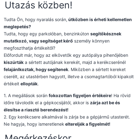
Utazás közben!
Tudta Ön, hogy nyaralás során,
útközben is érheti kellemetlen
meglepetés?
Tudta, hogy egy parkolóban, benzinkúton
segítőkésznek
mutatkozó, vagy segítséget kérő
személy könnyen
megfoszthatja értékeitől?
Előfordult már, hogy az elkövetők egy autópálya pihenőjében
kiszúrták
a sértett autójának kerekét, majd a kerékcserénél
felajánlkoztak, hogy segítenek
. Miközben a sértett kereket
cserélt, az utastérben hagyott, illetve a csomagtartóból kipakolt
értékeit
ellopták
.
1. A megállások során
fokozottan figyeljen értékeire
! Ha rövid
időre távolodik el a gépkocsijától, akkor is
zárja azt be és
élesítse a riasztó berendezést!
2. Egy kerékcsere alkalmával is zárja be a gépjármű utasterét.
Ne hagyja, hogy ismeretlenek
eltereljék a figyelmét!
Megérkezéskor