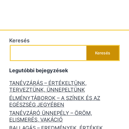
Keresés
Keresés
Legutóbbi bejegyzések
TANÉVZÁRÁS – ÉRTÉKELTÜNK,
TERVEZTÜNK, ÜNNEPELTÜNK
ÉLMÉNYTÁBOROK – A SZÍNEK ÉS AZ
EGÉSZSÉG JEGYÉBEN
TANÉVZÁRÓ ÜNNEPÉLY – ÖRÖM,
ELISMERÉS, VAKÁCIÓ
BALLAGÁS – EREDMÉNYEK, ÉRTÉKEK,