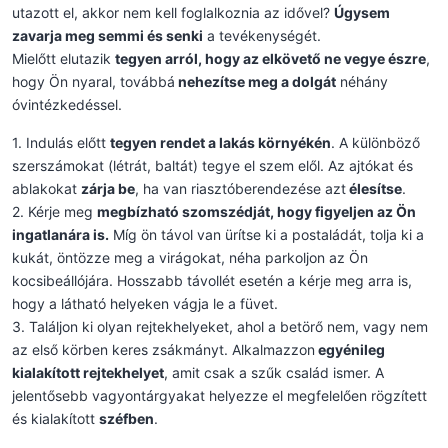
utazott el, akkor nem kell foglalkoznia az idővel?
Úgysem
zavarja meg semmi és senki
a tevékenységét.
Mielőtt elutazik
tegyen arról, hogy az elkövető ne vegye észre
,
hogy Ön nyaral, továbbá
nehezítse meg a dolgát
néhány
óvintézkedéssel.
1. Indulás előtt
tegyen rendet a lakás környékén
. A különböző
szerszámokat (létrát, baltát) tegye el szem elől. Az ajtókat és
ablakokat
zárja be
, ha van riasztóberendezése azt
élesítse
.
2. Kérje meg
megbízható szomszédját, hogy figyeljen az Ön
ingatlanára is.
Míg ön távol van ürítse ki a postaládát, tolja ki a
kukát, öntözze meg a virágokat, néha parkoljon az Ön
kocsibeállójára. Hosszabb távollét esetén a kérje meg arra is,
hogy a látható helyeken vágja le a füvet.
3. Találjon ki olyan rejtekhelyeket, ahol a betörő nem, vagy nem
az első körben keres zsákmányt. Alkalmazzon
egyénileg
kialakított rejtekhelyet
, amit csak a szűk család ismer. A
jelentősebb vagyontárgyakat helyezze el megfelelően rögzített
és kialakított
széfben
.