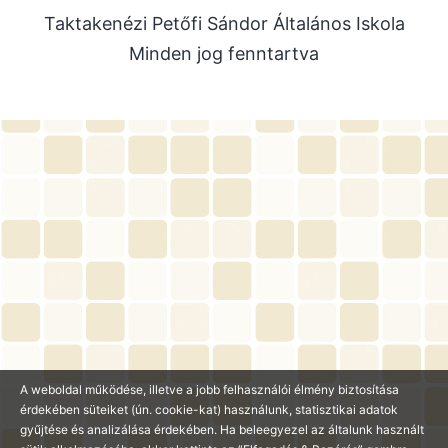
Taktakenézi Petőfi Sándor Általános Iskola
2025. július
Minden jog fenntartva
2025. június
2025. május
2025. április
2025. március
2025. január
2024. december
2024. november
2024. október
2024. július
2024. június
A weboldal működése, illetve a jobb felhasználói élmény biztosítása
2024. május
érdekében süteiket (ún. cookie-kat) használunk, statisztikai adatok
gyűjtése és analizálása érdekében. Ha beleegyezel az általunk használt
2024. április