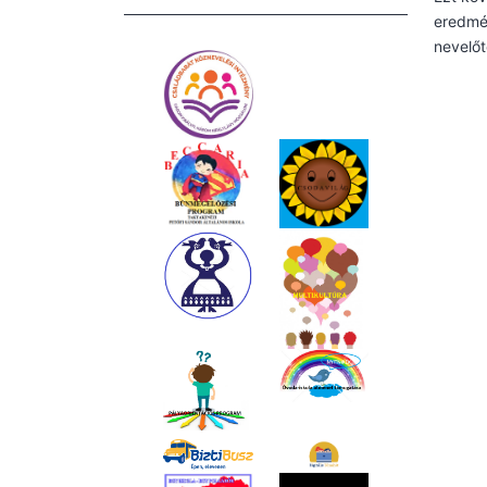
eredmén
nevelőt