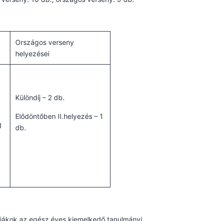
Országos verseny
helyezései
Különdíj – 2 db.
Elődöntőben II.helyezés – 1
1
db.
 diákok az egész éves kiemelkedő tanulmányi