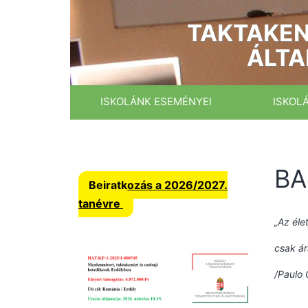
Ugrás
a
TAKTAKEN
tartalomhoz
ÁLTA
ISKOLÁNK ESEMÉNYEI
ISKOL
BA
Beiratkozás a 2026/2027.
tanévre
„Az éle
csak ár
/Paulo 