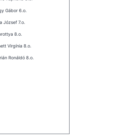
y Gábor 6.o.
a József 7.o.
rottya 8.o.
tt Virgínia 8.o.
ián Ronáldó 8.o.