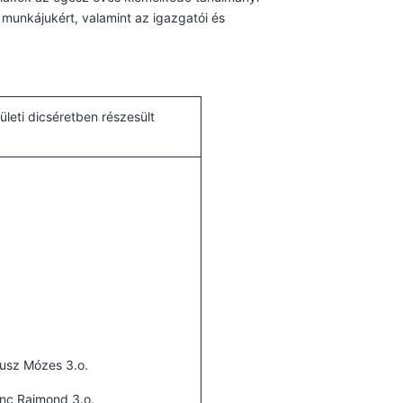
munkájukért, valamint az igazgatói és
ületi dicséretben részesült
usz Mózes 3.o.
nc Rajmond 3.o.