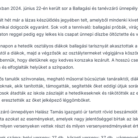
kban 2024. június 22-én került sor a Ballagási és tanévzáró ünnepély
lt hét már a lázas készülődés jegyében telt, amelyből mindenki kive
nikai dolgozók egyaránt. Sok volt a tennivaló: ballagási próbák, virá
on reggel pedig egy lelkes kis csapat ünnepi díszbe öltöztette és vi
napon a hetedik osztályos diákok ballagási tarisznyát akasztottak 
ól a diákok, majd a végzősök az osztálytermeket végigjárva köszönte
bennük, hogy életüknek egy kedves korszaka lezárult. A hosszú cse
 és elfoglalták helyüket a színpadon.
s tanulók színvonalas, megható műsorral búcsúztak tanáraiktól, diá
knak, akik tanították, támogatták, segítették őket eddigi útjuk so
osok átadták az iskola zászlaját a hetedikeseknek és rákötötték az
 eresztették az őket jelképező léggömböket.
záró ünnepélyen Halász Tamás igazgató úr tartott rövid beszámolót
lta azokat az eseményeket, amelyek nagy jelentőséggel bírtak az is
 milyen versenyeken vettek részt és milyen versenyeredményeket ért
ek száma: helyi verseny: 27 db., körzeti verseny: 37 db., vármegyei