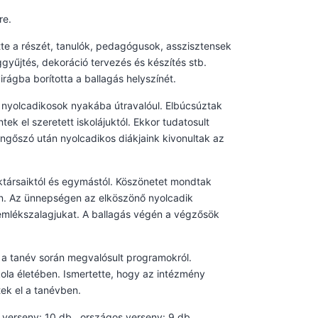
re.
tte a részét, tanulók, pedagógusok, asszisztensek
ggyűjtés, dekoráció tervezés és készítés stb.
rágba borította a ballagás helyszínét.
a nyolcadikosok nyakába útravalóul. Elbúcsúztak
k el szeretett iskolájuktól. Ekkor tudatosult
ngőszó után nyolcadikos diákjaink kivonultak az
ktársaiktól és egymástól. Köszönetet mondtak
rán. Az ünnepségen az elköszönő nyolcadik
 emlékszalagjukat. A ballagás végén a végzősök
 a tanév során megvalósult programokról.
kola életében. Ismertette, hogy az intézmény
ek el a tanévben.
 verseny: 10 db., országos verseny: 9 db.