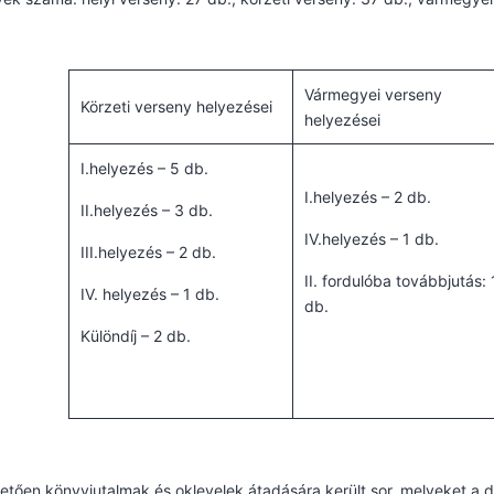
Vármegyei verseny
Körzeti verseny helyezései
helyezései
I.helyezés – 5 db.
I.helyezés – 2 db.
II.helyezés – 3 db.
IV.helyezés – 1 db.
III.helyezés – 2 db.
II. fordulóba továbbjutás: 
IV. helyezés – 1 db.
db.
Különdíj – 2 db.
etően könyvjutalmak és oklevelek átadására került sor, melyeket a