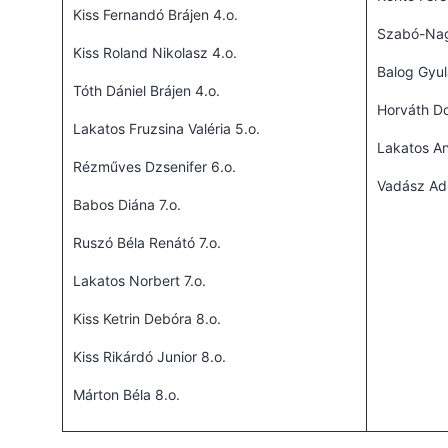
Kiss Fernandó Brájen 4.o.
Szabó-Nag
Kiss Roland Nikolasz 4.o.
Balog Gyul
Tóth Dániel Brájen 4.o.
Horváth Do
Lakatos Fruzsina Valéria 5.o.
Lakatos Ane
Rézműves Dzsenifer 6.o.
Vadász Adr
Babos Diána 7.o.
Ruszó Béla Renátó 7.o.
Lakatos Norbert 7.o.
Kiss Ketrin Debóra 8.o.
Kiss Rikárdó Junior 8.o.
Márton Béla 8.o.