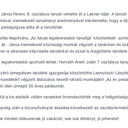
 János Ferenc 8. osztályos tanuló vehette át a Lakner-díjat. A tanu
mával, kiemelkedő tanulmányi eredményével kiérdemelte, hogy a díj 
 pedagógusa adta át a tanulónak.
Attila Alapítvány „Az iskola legsikeresebb tanulója” kitüntetését szin
 át. János kiemelkedő közösségi munkát végzett a tanévben és szám
en is sikeresen képviselte iskolánkat és ezzel is öregbítette iskolánk
 legsikeresebb sportolói lettek: Horváth Anett Jolán 7. osztályos tan
záró ünnepélyen iskolánk igazgatója köszöntötte Lesnyószki László
mzedékért végzett áldozatos nevelő-oktató munkájáért „Az év pedag
aki idén ünnepli 30 éves jubileumát.
ül a kis elsősök vidám versekkel örvendeztették meg a hallgatóságo
epség után a bizonyítványok átadása következett az osztálytermek
k minden diákunknak jó vakációt, sok-sok élményt, jó pihenést!