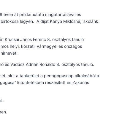
ló 8 éven át példamutató magatartásával és
birtokosa legyen. A díjat Kánya Miklósné, iskolánk
tén Krucsai János Ferenc 8. osztályos tanuló
os helyi, körzeti, vármegyei és országos
 hírnevét.
uló és Vadász Adrián Ronáldó 8. osztályos tanuló.
nét, akit a tankerület a pedagógusnap alkalmából a
ógusa” kitüntetésben részesített és Zakariás
t.
ben.