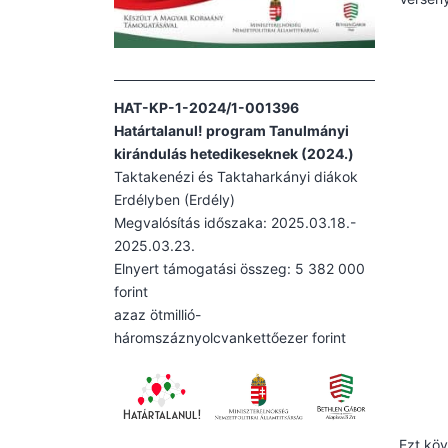
HAT-KP-1-2024/1-001396
Határtalanul! program Tanulmányi
kirándulás hetedikeseknek (2024.)
Taktakenézi és Taktaharkányi diákok
Erdélyben (Erdély)
Megvalósítás időszaka: 2025.03.18.-
2025.03.23.
Elnyert támogatási összeg: 5 382 000
forint
azaz ötmillió-
háromszáznyolcvankettőezer forint
Ezt köv