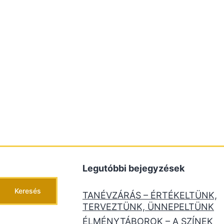
Legutóbbi bejegyzések
Keresés
TANÉVZÁRÁS – ÉRTÉKELTÜNK,
TERVEZTÜNK, ÜNNEPELTÜNK
ÉLMÉNYTÁBOROK – A SZÍNEK