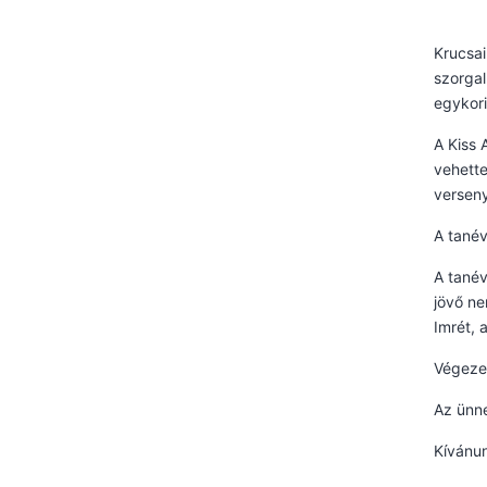
Krucsai
szorgal
egykori
A Kiss 
vehette
verseny
A tanév
A tanév
jövő ne
Imrét, 
Végezet
Az ünn
Kívánun