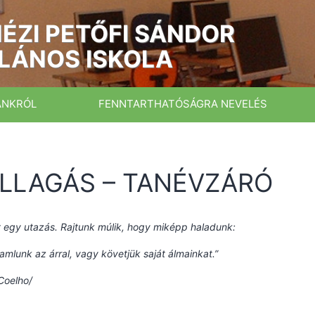
ÉZI PETŐFI SÁNDOR
LÁNOS ISKOLA
ÁNKRÓL
FENNTARTHATÓSÁGRA NEVELÉS
LLAGÁS – TANÉVZÁRÓ
t egy utazás.
Rajtunk múlik, hogy miképp haladunk:
amlunk az árral,
vagy követjük saját álmainkat.”
Coelho/