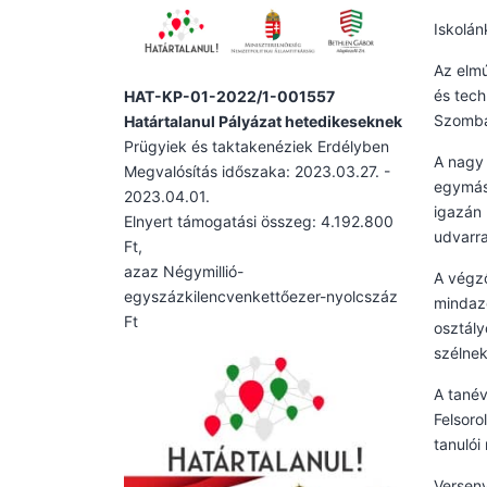
Iskolán
Az elmú
és tech
HAT-KP-01-2022/1-001557
Szombat
Határtalanul Pályázat hetedikeseknek
Prügyiek és taktakenéziek Erdélyben
A nagy 
Megvalósítás időszaka: 2023.03.27. -
egymást
2023.04.01.
igazán 
Elnyert támogatási összeg: 4.192.800
udvarra
Ft,
azaz Négymillió-
A végző
egyszázkilencvenkettőezer-nyolcszáz
mindazo
Ft
osztály
szélnek
A tanév
Felsoro
tanulói
Verseny