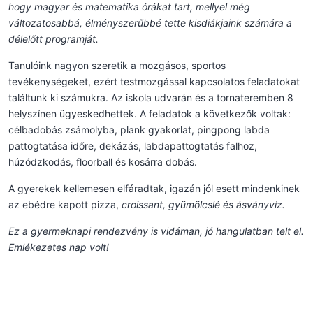
hogy magyar és matematika órákat tart, mellyel még
változatosabbá, élményszerűbbé tette kisdiákjaink számára a
délelőtt programját.
Tanulóink nagyon szeretik a mozgásos, sportos
tevékenységeket, ezért testmozgással kapcsolatos feladatokat
találtunk ki számukra. Az iskola udvarán és a tornateremben 8
helyszínen ügyeskedhettek. A feladatok a következők voltak:
célbadobás zsámolyba, plank gyakorlat, pingpong labda
pattogtatása időre, dekázás, labdapattogtatás falhoz,
húzódzkodás, floorball és kosárra dobás.
A gyerekek kellemesen elfáradtak, igazán jól esett mindenkinek
az ebédre kapott pizza,
croissant, gyümölcslé és ásványvíz.
Ez a gyermeknapi rendezvény is vidáman, jó hangulatban telt el.
Emlékezetes nap volt!