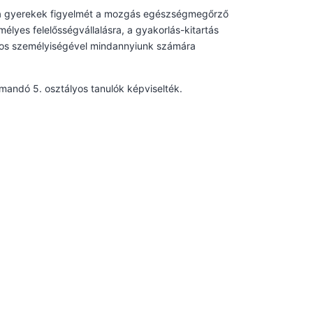
fel a gyerekek figyelmét a mozgás egészségmegőrző
mélyes felelősségvállalásra, a gyakorlás-kitartás
ágos személyiségével mindannyiunk számára
andó 5. osztályos tanulók képviselték.