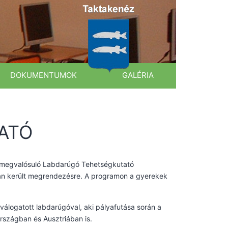
DOKUMENTUMOK
GALÉRIA
ATÓ
n megvalósuló Labdarúgó Tehetségkutató
ban került megrendezésre. A programon a gyerekek
válogatott labdarúgóval, aki pályafutása során a
szágban és Ausztriában is.