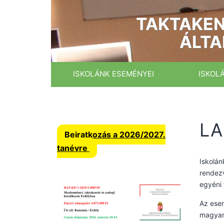
Ugrás
a
TAKTAKEN
tartalomhoz
ÁLTA
ISKOLÁNK ESEMÉNYEI
ISKOL
LA
Beiratkozás a 2026/2027.
tanévre
Iskolá
rendezv
egyéni
Az esem
magyar