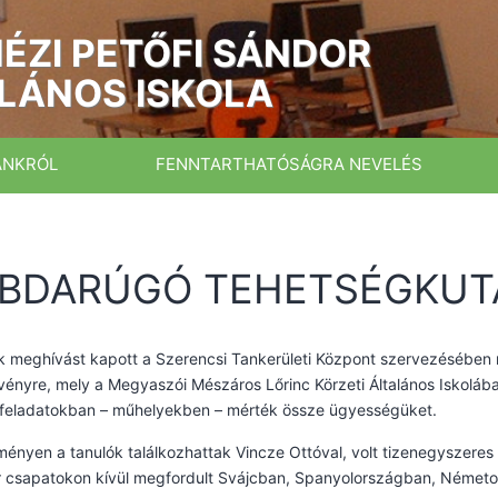
ÉZI PETŐFI SÁNDOR
LÁNOS ISKOLA
ÁNKRÓL
FENNTARTHATÓSÁGRA NEVELÉS
BDARÚGÓ TEHETSÉGKUT
nk meghívást kapott a Szerencsi Tankerületi Központ szervezésébe
ényre, mely a Megyaszói Mészáros Lőrinc Körzeti Általános Iskolá
 feladatokban – műhelyekben – mérték össze ügyességüket.
ényen a tanulók találkozhattak Vincze Ottóval, volt tizenegyszeres 
 csapatokon kívül megfordult Svájcban, Spanyolországban, Németor