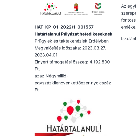
Az egyk
szerepé
fontoss
HAT-KP-01-2022/1-001557
emlékez
Határtalanul Pályázat hetedikeseknek
Iskolán
Prügyiek és taktakenéziek Erdélyben
Megvalósítás időszaka: 2023.03.27. -
2023.04.01.
Elnyert támogatási összeg: 4.192.800
Ft,
azaz Négymillió-
egyszázkilencvenkettőezer-nyolcszáz
Ft