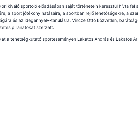
ori kiváló sportoló előadásában saját történetein keresztül hívta 
re, a sport jótékony hatásaira, a sportban rejlő lehetőségekre, a sze
ágára és az idegennyelv-tanulásra. Vincze Ottó közvetlen, baráts
etes pillanatokat szerzett.
kat a tehetségkutató sporteseményen Lakatos András és Lakatos Arm