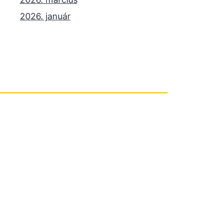
2026. január
2025. december
2025. október
2025. szeptember
2025. július
2025. június
2025. május
2025. április
2025. március
2025. január
2024. december
2024. november
2024. október