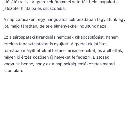
idő játékra is – a gyerekek örömmel vetették bele magukat a
játszótér hintáiba és csúszdáiba.
A nap zárásaként egy hangulatos cukrászdában fagyiztunk egy
jót, majd fáradtan, de tele élményekkel indultunk haza.
Ez a sárospataki kirándulás nemcsak kikapcsolódást, hanem
értékes tapasztalatokat is nyújtott. A gyerekek játékos
formában mélyíthették el történelmi ismereteiket, és átélhették,
milyen jó érzés közösen új helyeket felfedezni. Biztosak
vagyunk benne, hogy ez a nap sokáig emlékezetes marad
számukra.