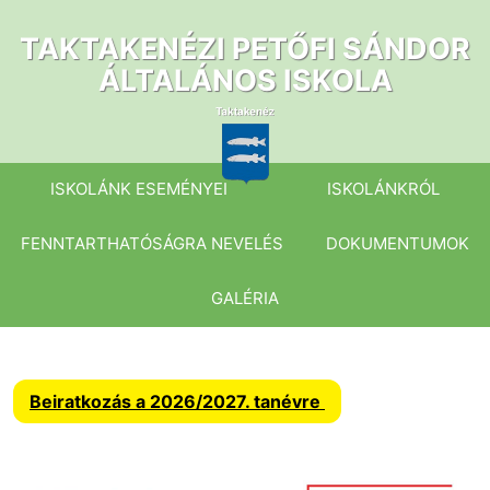
Ugrás
a
TAKTAKENÉZI PETŐFI SÁNDOR
tartalomhoz
ÁLTALÁNOS ISKOLA
ISKOLÁNK ESEMÉNYEI
ISKOLÁNKRÓL
FENNTARTHATÓSÁGRA NEVELÉS
DOKUMENTUMOK
GALÉRIA
Beiratkozás a 2026/2027. tanévre