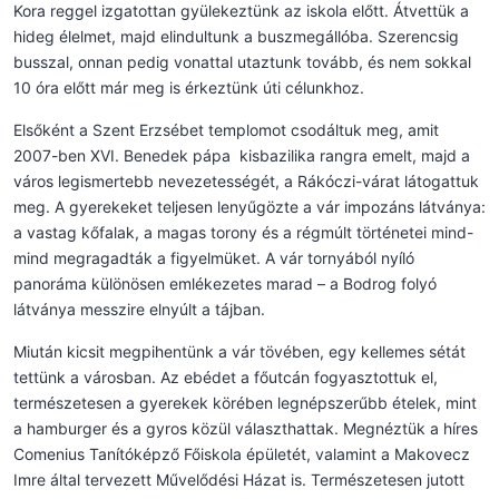
Kora reggel izgatottan gyülekeztünk az iskola előtt. Átvettük a
hideg élelmet, majd elindultunk a buszmegállóba. Szerencsig
busszal, onnan pedig vonattal utaztunk tovább, és nem sokkal
10 óra előtt már meg is érkeztünk úti célunkhoz.
Elsőként a Szent Erzsébet templomot csodáltuk meg, amit
2007-ben XVI. Benedek pápa kisbazilika rangra emelt, majd a
város legismertebb nevezetességét, a Rákóczi-várat látogattuk
meg. A gyerekeket teljesen lenyűgözte a vár impozáns látványa:
a vastag kőfalak, a magas torony és a régmúlt történetei mind-
mind megragadták a figyelmüket. A vár tornyából nyíló
panoráma különösen emlékezetes marad – a Bodrog folyó
látványa messzire elnyúlt a tájban.
Miután kicsit megpihentünk a vár tövében, egy kellemes sétát
tettünk a városban. Az ebédet a főutcán fogyasztottuk el,
természetesen a gyerekek körében legnépszerűbb ételek, mint
a hamburger és a gyros közül választhattak. Megnéztük a híres
Comenius Tanítóképző Főiskola épületét, valamint a Makovecz
Imre által tervezett Művelődési Házat is. Természetesen jutott