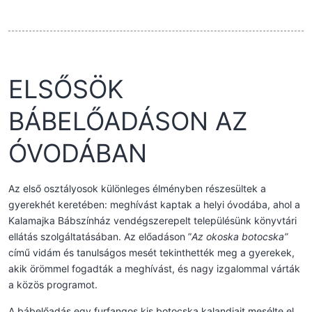
ELSŐSÖK
BÁBELŐADÁSON AZ
ÓVODÁBAN
Az első osztályosok különleges élményben részesültek a
gyerekhét keretében: meghívást kaptak a helyi óvodába, ahol a
Kalamajka Bábszínház vendégszerepelt településünk könyvtári
ellátás szolgáltatásában. Az előadáson ”
Az okoska botocska”
című vidám és tanulságos mesét tekinthették meg a gyerekek,
akik örömmel fogadták a meghívást, és nagy izgalommal várták
a közös programot.
A bábelőadás egy furfangos kis botocska kalandjait mesélte el,