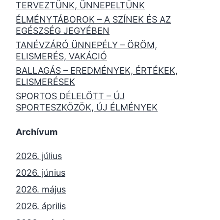
TERVEZTÜNK, ÜNNEPELTÜNK
ÉLMÉNYTÁBOROK – A SZÍNEK ÉS AZ
EGÉSZSÉG JEGYÉBEN
TANÉVZÁRÓ ÜNNEPÉLY – ÖRÖM,
ELISMERÉS, VAKÁCIÓ
BALLAGÁS – EREDMÉNYEK, ÉRTÉKEK,
ELISMERÉSEK
SPORTOS DÉLELŐTT – ÚJ
SPORTESZKÖZÖK, ÚJ ÉLMÉNYEK
Archívum
2026. július
2026. június
2026. május
2026. április