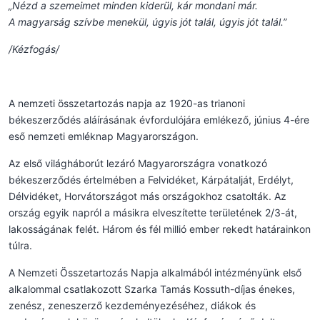
„Nézd a szemeimet minden kiderül, kár mondani már.
A magyarság szívbe menekül, úgyis jót talál, úgyis jót talál.”
/Kézfogás/
A nemzeti összetartozás napja az 1920-as trianoni
békeszerződés aláírásának évfordulójára emlékező, június 4-ére
eső nemzeti emléknap Magyarországon.
Az első világháborút lezáró Magyarországra vonatkozó
békeszerződés értelmében a Felvidéket, Kárpátalját, Erdélyt,
Délvidéket, Horvátországot más országokhoz csatolták. Az
ország egyik napról a másikra elveszítette területének 2/3-át,
lakosságának felét. Három és fél millió ember rekedt határainkon
túlra.
A Nemzeti Összetartozás Napja alkalmából intézményünk első
alkalommal csatlakozott Szarka Tamás Kossuth-díjas énekes,
zenész, zeneszerző kezdeményezéséhez, diákok és