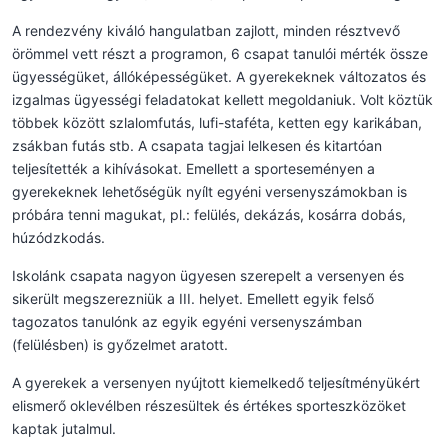
A rendezvény kiváló hangulatban zajlott, minden résztvevő
örömmel vett részt a programon, 6 csapat tanulói mérték össze
ügyességüket, állóképességüket. A gyerekeknek változatos és
izgalmas ügyességi feladatokat kellett megoldaniuk. Volt köztük
többek között szlalomfutás, lufi-staféta, ketten egy karikában,
zsákban futás stb. A csapata tagjai lelkesen és kitartóan
teljesítették a kihívásokat. Emellett a sporteseményen a
gyerekeknek lehetőségük nyílt egyéni versenyszámokban is
próbára tenni magukat, pl.: felülés, dekázás, kosárra dobás,
húzódzkodás.
Iskolánk csapata nagyon ügyesen szerepelt a versenyen és
sikerült megszerezniük a III. helyet. Emellett egyik felső
tagozatos tanulónk az egyik egyéni versenyszámban
(felülésben) is győzelmet aratott.
A gyerekek a versenyen nyújtott kiemelkedő teljesítményükért
elismerő oklevélben részesültek és értékes sporteszközöket
kaptak jutalmul.