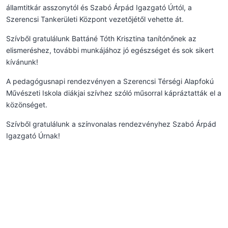
államtitkár asszonytól és Szabó Árpád Igazgató Úrtól, a
Szerencsi Tankerületi Központ vezetőjétől vehette át.
Szívből gratulálunk Battáné Tóth Krisztina tanítónőnek az
elismeréshez, további munkájához jó egészséget és sok sikert
kívánunk!
A pedagógusnapi rendezvényen a Szerencsi Térségi Alapfokú
Művészeti Iskola diákjai szívhez szóló műsorral kápráztatták el a
közönséget.
Szívből gratulálunk a színvonalas rendezvényhez Szabó Árpád
Igazgató Úrnak!