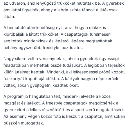
az udvaron, ahol lenyűgöző trükköket mutattak be. A gyerekek
ámulattal figyelték, ahogy a labda szinte táncolt a játékosok
lábán.
A bemutató után lehetőség nyílt arra, hogy a diákok is
kipróbálják a látott trükköket. A csapattagok türelmesen
segítettek mindenkinek és lépésről lépésre megtanítottak
néhány egyszerűbb freestyle mozdulatot.
Nagy sikere volt a versenynek is, ahol a gyerekek ügyességi
feladatokban mérhették össze tudásukat. A legjobban teljesítők
külön jutalmat kaptak. Mindenki, aki lelkesedéssel próbálkozott,
focikártyát kapott ajándékba. A kártyák nagyon népszerűek
voltak, sokan gyűjtögetni kezdték őket.
A program jó hangulatban telt, mindenki élvezte a közös
mozgást és játékot. A freestyle csapattagok megdicsérték a
gyerekeket a lelkes részvételért és a sportszerű magatartásért.
Az esemény végén közös fotó is készült a csapattal, amit sokan
büszkén mutogattak.