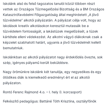
Iskolánk alsó és felső tagozatos tanulói közül többen részt
vettek az Országos Tűzmegelőzési Bizottság és a BM Országos
Katasztrófavédelmi Főigazgatóság által meghirdetett „A jövő
tűzvédelme” alkotói pályázatán. A pályázat célja volt, hogy az
iskolások kreatív alkotásokon keresztül mutassák be a
tűzvédelem fontosságát, a lakástüzek megelőzését, a tüzek
kártétele elleni védekezést. Az alkotni vágyó diákoknak csak a
képzelet szabhatott határt, ugyanis a jövő tűzvédelmét kellett
bemutatniuk.
Iskolánkban az alkotói pályázatot nagy érdeklődés övezte, sok
szép, igényes pályamű került beküldésre.
Nagy örömünkre iskolánk két tanulója, egy negyedikes és egy
ötödikes diák is kiemelkedő eredményt ért el az alkotói
pályázaton.
Rontó Ferenc Rajmond 4.o. – I. hely (I. korcsoport)
Felkészítő pedagógus: Battáné Tóth Krisztina, osztályfőnök