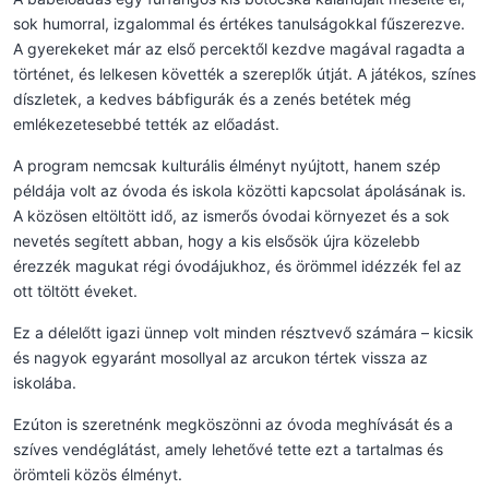
sok humorral, izgalommal és értékes tanulságokkal fűszerezve.
A gyerekeket már az első percektől kezdve magával ragadta a
történet, és lelkesen követték a szereplők útját. A játékos, színes
díszletek, a kedves bábfigurák és a zenés betétek még
emlékezetesebbé tették az előadást.
A program nemcsak kulturális élményt nyújtott, hanem szép
példája volt az óvoda és iskola közötti kapcsolat ápolásának is.
A közösen eltöltött idő, az ismerős óvodai környezet és a sok
nevetés segített abban, hogy a kis elsősök újra közelebb
érezzék magukat régi óvodájukhoz, és örömmel idézzék fel az
ott töltött éveket.
Ez a délelőtt igazi ünnep volt minden résztvevő számára – kicsik
és nagyok egyaránt mosollyal az arcukon tértek vissza az
iskolába.
Ezúton is szeretnénk megköszönni az óvoda meghívását és a
szíves vendéglátást, amely lehetővé tette ezt a tartalmas és
örömteli közös élményt.