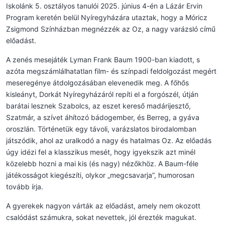
Iskolánk 5. osztályos tanulói 2025. június 4-én a Lázár Ervin
Program keretén belül Nyíregyházára utaztak, hogy a Móricz
Zsigmond Színházban megnézzék az Oz, a nagy varázsló című
előadást.
A zenés mesejáték Lyman Frank Baum 1900-ban kiadott, s
azóta megszámlálhatatlan film- és színpadi feldolgozást megért
meseregénye átdolgozásában elevenedik meg. A főhős
kisleányt, Dorkát Nyíregyházáról repíti el a forgószél, útján
barátai lesznek Szabolcs, az eszet kereső madárijesztő,
Szatmár, a szívet áhítozó bádogember, és Berreg, a gyáva
oroszlán. Történetük egy távoli, varázslatos birodalomban
játszódik, ahol az uralkodó a nagy és hatalmas Oz. Az előadás
úgy idézi fel a klasszikus mesét, hogy igyekszik azt minél
közelebb hozni a mai kis (és nagy) nézőkhöz. A Baum-féle
játékosságot kiegészíti, olykor „megcsavarja”, humorosan
tovább írja.
A gyerekek nagyon várták az előadást, amely nem okozott
csalódást számukra, sokat nevettek, jól érezték magukat.