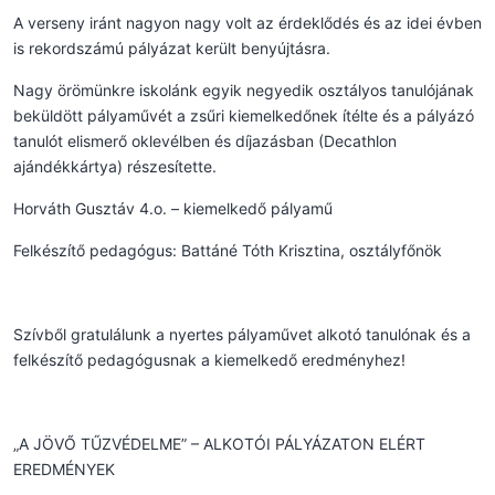
A verseny iránt nagyon nagy volt az érdeklődés és az idei évben
is rekordszámú pályázat került benyújtásra.
Nagy örömünkre iskolánk egyik negyedik osztályos tanulójának
beküldött pályaművét a zsűri kiemelkedőnek ítélte és a pályázó
tanulót elismerő oklevélben és díjazásban (Decathlon
ajándékkártya) részesítette.
Horváth Gusztáv 4.o. – kiemelkedő pályamű
Felkészítő pedagógus: Battáné Tóth Krisztina, osztályfőnök
Szívből gratulálunk a nyertes pályaművet alkotó tanulónak és a
felkészítő pedagógusnak a kiemelkedő eredményhez!
„A JÖVŐ TŰZVÉDELME” – ALKOTÓI PÁLYÁZATON ELÉRT
EREDMÉNYEK