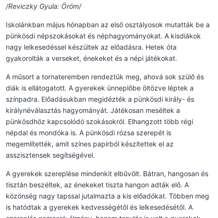
/Reviczky Gyula: Öröm/
Iskolánkban május hónapban az első osztályosok mutatták be a
pünkösdi népszokásokat és néphagyományokat. A kisdiákok
nagy lelkesedéssel készültek az előadásra. Hetek óta
gyakorolták a verseket, énekeket és a népi játékokat.
A műsort a tornateremben rendeztük meg, ahová sok szülő és
diák is ellátogatott. A gyerekek ünneplőbe öltözve léptek a
színpadra. Előadásukban megidézték a pünkösdi király- és
királynéválasztás hagyományát. Játékosan meséltek a
pünkösdhöz kapcsolódó szokásokról. Elhangzott több régi
népdal és mondóka is. A pünkösdi rózsa szerepét is
megemlítették, amit színes papírból készítettek el az
asszisztensek segítségével.
A gyerekek szereplése mindenkit elbűvölt. Bátran, hangosan és
tisztán beszéltek, az énekeket tiszta hangon adták elő. A
közönség nagy tapssal jutalmazta a kis előadókat. Többen meg
is hatódtak a gyerekek kedvességétől és lelkesedésétől. A