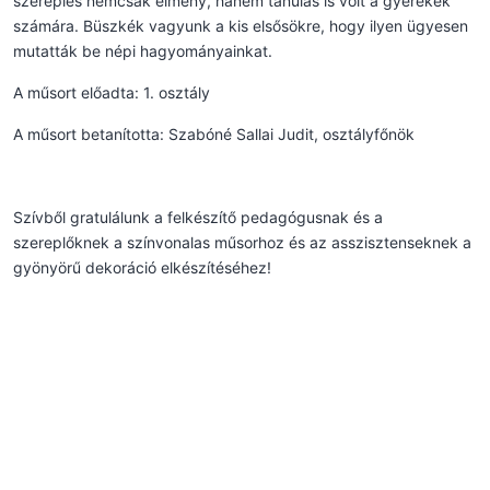
szereplés nemcsak élmény, hanem tanulás is volt a gyerekek
számára. Büszkék vagyunk a kis elsősökre, hogy ilyen ügyesen
mutatták be népi hagyományainkat.
A műsort előadta: 1. osztály
A műsort betanította: Szabóné Sallai Judit, osztályfőnök
Szívből gratulálunk a felkészítő pedagógusnak és a
szereplőknek a színvonalas műsorhoz és az asszisztenseknek a
gyönyörű dekoráció elkészítéséhez!