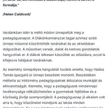
formálja.”
/Helen Caldicott/
Iskolánkban idén is méltó módon ünnepeltük meg a
pedagógusnapot. A Diákönkormányzat tagjai szívhez szóló
ünnepi műsorral köszöntötték tanáraikat és az oktatásban
dolgozókat. A műsorban versek, dalok és kedves gondolatok
hangzottak el. A diákok lelkesen készültek az előadásra, ezzel is
kifejezve hálájukat tanáraiknak.
Az esemény ünnepélyes hangulatát tovább emelte, hogy Halász
Tamás igazgató úr ünnepi beszédet mondott. Beszédében
méltatta az intézmény pedagógusainak áldozatos munkáját és
elhivatottságát. Kiemelte, hogy a pedagógusok mindennapi
tevékenysége nélkülözhetetlen a gyermekek fejlődése és a
közösség jövője szempontjából. A pedagógusnap jó alkalom volt
arra is, hogy köszönetet mondjunk az iskola minden