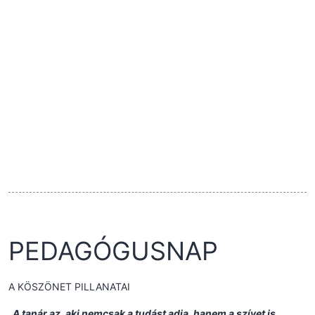
PEDAGÓGUSNAP
A KÖSZÖNET PILLANATAI
„A tanár az, aki nemcsak a tudást adja, hanem a szívet is