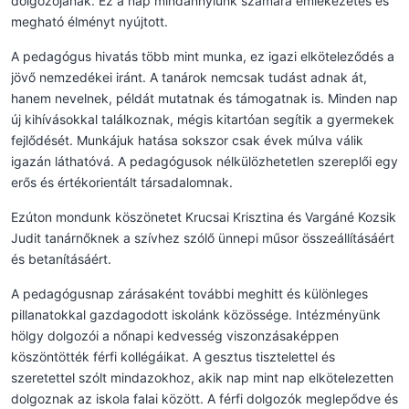
dolgozójának. Ez a nap mindannyiunk számára emlékezetes és
megható élményt nyújtott.
A pedagógus hivatás több mint munka, ez igazi elköteleződés a
jövő nemzedékei iránt. A tanárok nemcsak tudást adnak át,
hanem nevelnek, példát mutatnak és támogatnak is. Minden nap
új kihívásokkal találkoznak, mégis kitartóan segítik a gyermekek
fejlődését. Munkájuk hatása sokszor csak évek múlva válik
igazán láthatóvá. A pedagógusok nélkülözhetetlen szereplői egy
erős és értékorientált társadalomnak.
Ezúton mondunk köszönetet Krucsai Krisztina és Vargáné Kozsik
Judit tanárnőknek a szívhez szólő ünnepi műsor összeállításáért
és betanításáért.
A pedagógusnap zárásaként további meghitt és különleges
pillanatokkal gazdagodott iskolánk közössége. Intézményünk
hölgy dolgozói a nőnapi kedvesség viszonzásaképpen
köszöntötték férfi kollégáikat. A gesztus tisztelettel és
szeretettel szólt mindazokhoz, akik nap mint nap elkötelezetten
dolgoznak az iskola falai között. A férfi dolgozók meglepődve és