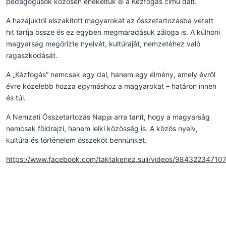
pedagógusok közösen énekeltük el a Kézfogás című dalt.
A hazájuktól elszakított magyarokat az összetartozásba vetett
hit tartja össze és ez egyben megmaradásuk záloga is. A külhoni
magyarság megőrizte nyelvét, kultúráját, nemzetéhez való
ragaszkodását.
A „Kézfogás” nemcsak egy dal, hanem egy élmény, amely évről
évre közelebb hozza egymáshoz a magyarokat – határon innen
és túl.
A Nemzeti Összetartozás Napja arra tanít, hogy a magyarság
nemcsak földrajzi, hanem lelki közösség is.
A közös nyelv,
kultúra és történelem összeköt bennünket.
https://www.facebook.com/taktakenez.suli/videos/98432234710