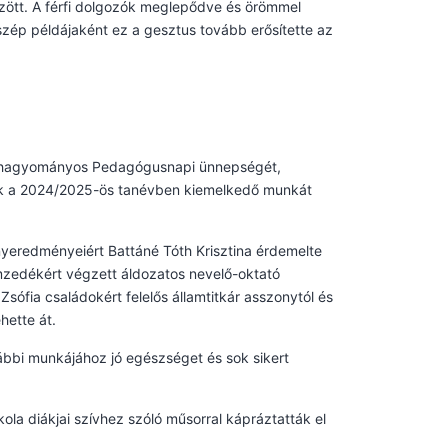
özött. A férfi dolgozók meglepődve és örömmel
zép példájaként ez a gesztus tovább erősítette az
ár hagyományos Pedagógusnapi ünnepségét,
ik a 2024/2025-ös tanévben kiemelkedő munkát
eredményeiért Battáné Tóth Krisztina érdemelte
emzedékért végzett áldozatos nevelő-oktató
sófia családokért felelős államtitkár asszonytól és
hette át.
vábbi munkájához jó egészséget és sok sikert
a diákjai szívhez szóló műsorral kápráztatták el