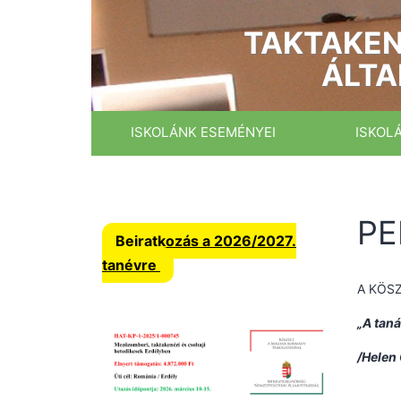
Ugrás
a
TAKTAKEN
tartalomhoz
ÁLTA
ISKOLÁNK ESEMÉNYEI
ISKOL
P
Beiratkozás a 2026/2027.
tanévre
A KÖS
„A taná
/Helen 