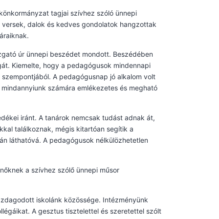
önkormányzat tagjai szívhez szóló ünnepi
n versek, dalok és kedves gondolatok hangzottak
náraiknak.
zgató úr ünnepi beszédet mondott. Beszédében
gát. Kiemelte, hogy a pedagógusok mindennapi
e szempontjából. A pedagógusnap jó alkalom volt
ap mindannyiunk számára emlékezetes és megható
dékei iránt. A tanárok nemcsak tudást adnak át,
al találkoznak, mégis kitartóan segítik a
án láthatóvá. A pedagógusok nélkülözhetetlen
rnőknek a szívhez szólő ünnepi műsor
gazdagodott iskolánk közössége. Intézményünk
gáikat. A gesztus tisztelettel és szeretettel szólt