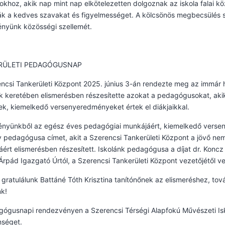
khoz, akik nap mint nap elkötelezetten dolgoznak az iskola falai k
k a kedves szavakat és figyelmességet. A kölcsönös megbecsülés s
ényünk közösségi szellemét.
RÜLETI PEDAGÓGUSNAP
encsi Tankerületi Központ 2025. június 3-án rendezte meg az imm
k keretében elismerésben részesítette azokat a pedagógusokat, ak
k, kiemelkedő versenyeredményeket értek el diákjaikkal.
nyünkből az egész éves pedagógiai munkájáért, kiemelkedő verseny
v pedagógusa címet, akit a Szerencsi Tankerületi Központ a jövő n
ért elismerésben részesített. Iskolánk pedagógusa a díjat dr. Koncz Z
rpád Igazgató Úrtól, a Szerencsi Tankerületi Központ vezetőjétől ve
 gratulálunk Battáné Tóth Krisztina tanítónőnek az elismeréshez, to
k!
ógusnapi rendezvényen a Szerencsi Térségi Alapfokú Művészeti Iskol
nséget.