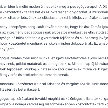
nkban idén is méltó módon ünnepeltük meg a pedagógusnapot. A Diák
l köszöntötték tanáraikat és az oktatásban dolgozókat. A műsorba
iákok lelkesen készültek az előadásra, ezzel is kifejezve hálájukat ta
mény ünnepélyes hangulatát tovább emelte, hogy Halász Tamás iga
a az intézmény pedagógusainak áldozatos munkáját és elhivatottsá
ysége nélkülözhetetlen a gyermekek fejlődése és a közösség jövőj
, hogy köszönetet mondjunk az iskola minden dolgozójának. Ez a n
 nyújtott.
ógus hivatás több mint munka, ez igazi elköteleződés a jövő nemze
evelnek, példát mutatnak és támogatnak is. Minden nap új kihívásokk
ek fejlődését. Munkájuk hatása sokszor csak évek múlva válik igaz
ői egy erős és értékorientált társadalomnak.
mondunk köszönetet Krucsai Krisztina és Vargáné Kozsik Judit taná
lításáért és betanításáért.
gógusnap zárásaként további meghitt és különleges pillanatokkal 
olgozói a nőnapi kedvesség viszonzásaképpen köszöntötték férfi kollé