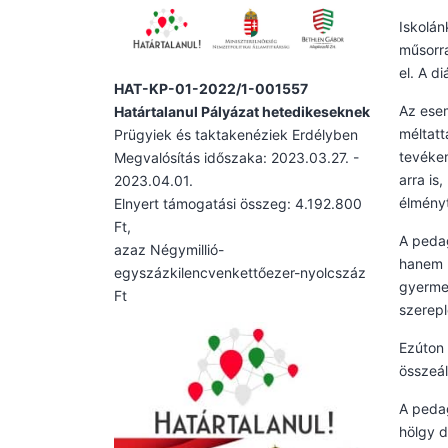
Iskolá
műsorra
el. A d
HAT-KP-01-2022/1-001557
Az ese
Határtalanul Pályázat hetedikeseknek
méltatt
Prügyiek és taktakenéziek Erdélyben
tevéken
Megvalósítás időszaka: 2023.03.27. -
arra is
2023.04.01.
élményt
Elnyert támogatási összeg: 4.192.800
Ft,
A pedag
azaz Négymillió-
hanem n
egyszázkilencvenkettőezer-nyolcszáz
gyermek
Ft
szerepl
Ezúton 
összeál
A peda
hölgy d