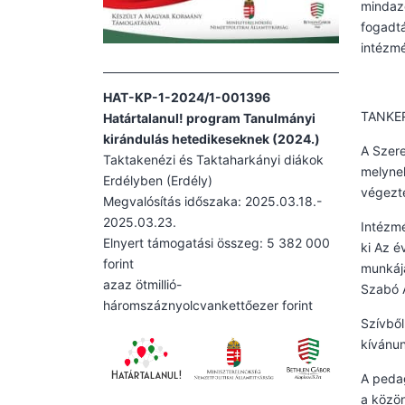
mindazo
fogadtá
intézm
HAT-KP-1-2024/1-001396
TANKE
Határtalanul! program Tanulmányi
kirándulás hetedikeseknek (2024.)
A Szer
Taktakenézi és Taktaharkányi diákok
melyne
Erdélyben (Erdély)
végezte
Megvalósítás időszaka: 2025.03.18.-
2025.03.23.
Intézmé
Elnyert támogatási összeg: 5 382 000
ki Az é
forint
munkájá
azaz ötmillió-
Szabó Á
háromszáznyolcvankettőezer forint
Szívből
kívánun
A pedag
a közö