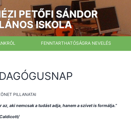
ÉZI PETŐFI SÁNDOR
LÁNOS ISKOLA
ÁNKRÓL
FENNTARTHATÓSÁGRA NEVELÉS
EDAGÓGUSNAP
ZÖNET PILLANATAI
r az, aki nemcsak a tudást adja, hanem a szívet is formálja.”
Caldicott/