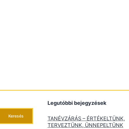
Legutóbbi bejegyzések
Keresés
TANÉVZÁRÁS – ÉRTÉKELTÜNK,
TERVEZTÜNK, ÜNNEPELTÜNK