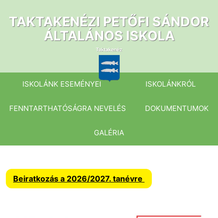
Ugrás
a
TAKTAKENÉZI PETŐFI SÁNDOR
tartalomhoz
ÁLTALÁNOS ISKOLA
ISKOLÁNK ESEMÉNYEI
ISKOLÁNKRÓL
FENNTARTHATÓSÁGRA NEVELÉS
DOKUMENTUMOK
GALÉRIA
Beiratkozás a 2026/2027. tanévre