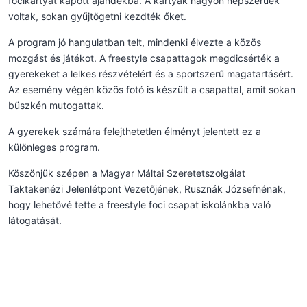
focikártyát kapott ajándékba. A kártyák nagyon népszerűek
voltak, sokan gyűjtögetni kezdték őket.
A program jó hangulatban telt, mindenki élvezte a közös
mozgást és játékot. A freestyle csapattagok megdicsérték a
gyerekeket a lelkes részvételért és a sportszerű magatartásért.
Az esemény végén közös fotó is készült a csapattal, amit sokan
büszkén mutogattak.
A gyerekek számára felejthetetlen élményt jelentett ez a
különleges program.
Köszönjük szépen a Magyar Máltai Szeretetszolgálat
Taktakenézi Jelenlétpont Vezetőjének, Rusznák Józsefnénak,
hogy lehetővé tette a freestyle foci csapat iskolánkba való
látogatását.