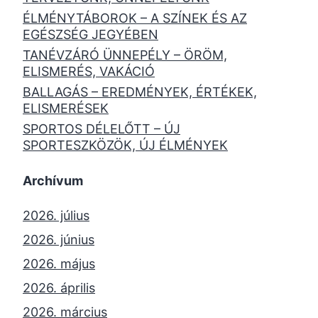
ÉLMÉNYTÁBOROK – A SZÍNEK ÉS AZ
EGÉSZSÉG JEGYÉBEN
TANÉVZÁRÓ ÜNNEPÉLY – ÖRÖM,
ELISMERÉS, VAKÁCIÓ
BALLAGÁS – EREDMÉNYEK, ÉRTÉKEK,
ELISMERÉSEK
SPORTOS DÉLELŐTT – ÚJ
SPORTESZKÖZÖK, ÚJ ÉLMÉNYEK
Archívum
2026. július
2026. június
2026. május
2026. április
2026. március