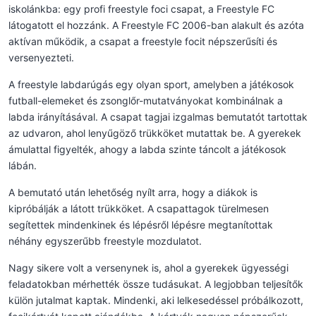
iskolánkba: egy profi freestyle foci csapat, a Freestyle FC
látogatott el hozzánk. A Freestyle FC 2006-ban alakult és azóta
aktívan működik, a csapat a freestyle focit népszerűsíti és
versenyezteti.
A freestyle labdarúgás egy olyan sport, amelyben a játékosok
futball-elemeket és zsonglőr-mutatványokat kombinálnak a
labda irányításával. A csapat tagjai izgalmas bemutatót tartottak
az udvaron, ahol lenyűgöző trükköket mutattak be. A gyerekek
ámulattal figyelték, ahogy a labda szinte táncolt a játékosok
lábán.
A bemutató után lehetőség nyílt arra, hogy a diákok is
kipróbálják a látott trükköket. A csapattagok türelmesen
segítettek mindenkinek és lépésről lépésre megtanítottak
néhány egyszerűbb freestyle mozdulatot.
Nagy sikere volt a versenynek is, ahol a gyerekek ügyességi
feladatokban mérhették össze tudásukat. A legjobban teljesítők
külön jutalmat kaptak. Mindenki, aki lelkesedéssel próbálkozott,