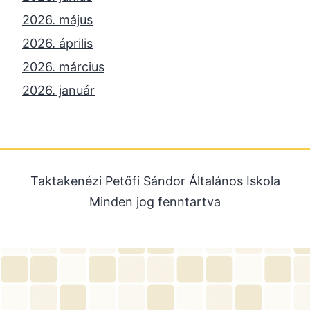
2026. május
2026. április
2026. március
2026. január
2025. december
2025. október
2025. szeptember
Taktakenézi Petőfi Sándor Általános Iskola
2025. július
Minden jog fenntartva
2025. június
2025. május
2025. április
2025. március
2025. január