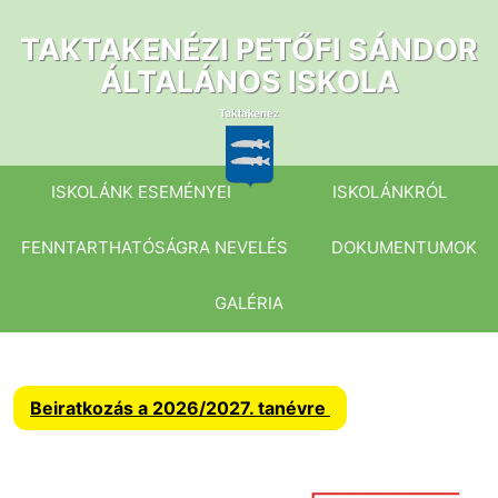
Ugrás
a
TAKTAKENÉZI PETŐFI SÁNDOR
tartalomhoz
ÁLTALÁNOS ISKOLA
ISKOLÁNK ESEMÉNYEI
ISKOLÁNKRÓL
FENNTARTHATÓSÁGRA NEVELÉS
DOKUMENTUMOK
GALÉRIA
Beiratkozás a 2026/2027. tanévre