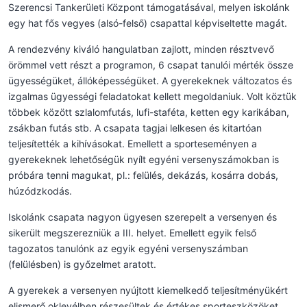
Szerencsi Tankerületi Központ támogatásával, melyen iskolánk
egy hat fős vegyes (alsó-felső) csapattal képviseltette magát.
A rendezvény kiváló hangulatban zajlott, minden résztvevő
örömmel vett részt a programon, 6 csapat tanulói mérték össze
ügyességüket, állóképességüket. A gyerekeknek változatos és
izgalmas ügyességi feladatokat kellett megoldaniuk. Volt köztük
többek között szlalomfutás, lufi-staféta, ketten egy karikában,
zsákban futás stb. A csapata tagjai lelkesen és kitartóan
teljesítették a kihívásokat. Emellett a sporteseményen a
gyerekeknek lehetőségük nyílt egyéni versenyszámokban is
próbára tenni magukat, pl.: felülés, dekázás, kosárra dobás,
húzódzkodás.
Iskolánk csapata nagyon ügyesen szerepelt a versenyen és
sikerült megszerezniük a III. helyet. Emellett egyik felső
tagozatos tanulónk az egyik egyéni versenyszámban
(felülésben) is győzelmet aratott.
A gyerekek a versenyen nyújtott kiemelkedő teljesítményükért
elismerő oklevélben részesültek és értékes sporteszközöket