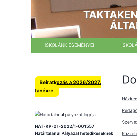
Ugrás
a
TAKTAKEN
tartalomhoz
ÁLTA
ISKOLÁNK ESEMÉNYEI
ISKOL
Do
Beiratkozás a 2026/2027.
tanévre
Házire
Pedagó
Szerve
HAT-KP-01-2022/1-001557
Határtalanul Pályázat hetedikeseknek
Közzétét