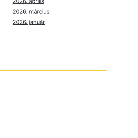
2026. április
2026. március
2026. január
2025. december
2025. október
2025. szeptember
2025. július
2025. június
2025. május
2025. április
2025. március
2025. január
2024. december
2024. november