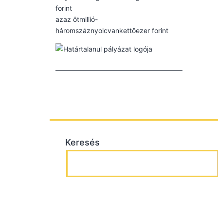
forint
azaz ötmillió-
háromszáznyolcvankettőezer forint
Keresés