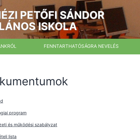
ÉZI PETŐFI SÁNDOR
LÁNOS ISKOLA
ÁNKRÓL
FENNTARTHATÓSÁGRA NEVELÉS
kumentumok
nd
giai program
zeti és működési szabályzat
eli lista