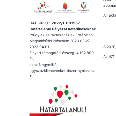
adomán
A Takta
HAT-KP-01-2022/1-001557
Határtalanul Pályázat hetedikeseknek
Prügyiek és taktakenéziek Erdélyben
Megvalósítás időszaka: 2023.03.27. -
2023.04.01.
A 2020/
Elnyert támogatási összeg: 4.192.800
Az IKT 
Ft,
azaz Négymillió-
egyszázkilencvenkettőezer-nyolcszáz
Ft