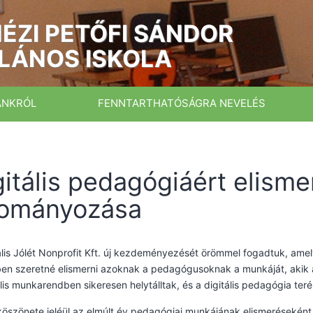
ÉZI PETŐFI SÁNDOR
LÁNOS ISKOLA
ÁNKRÓL
FENNTARTHATÓSÁGRA NEVELÉS
gitális pedagógiáért elisme
ományozása
ális Jólét Nonprofit Kft. új kezdeményezését örömmel fogadtuk, amel
en szeretné elismerni azoknak a pedagógusoknak a munkáját, akik a
ális munkarendben sikeresen helytálltak, és a digitális pedagógia ter
öszönete jeléül az elmúlt év pedagógiai munkájának elismerésekén