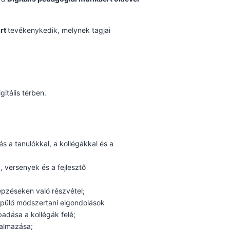
ort
tevékenykedik, melynek tagjai
itális térben.
s a tanulókkal, a kollégákkal és a
, versenyek és a fejlesztő
épzéseken való részvétel;
épülő módszertani elgondolások
adása a kollégák felé;
kalmazása;