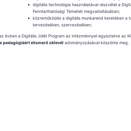
digitális technológia használatával részvétel a Digi
Fenntarthatósági Témahét megvalósításában;
közreműködés a digitális munkarend keretében a ta
tervezésében, szervezésében;
z évben a Digitális Jólét Program az intézménnyel egyeztetve az I
is pedagógiáért elismerő oklevél
adományozásával köszönte meg.