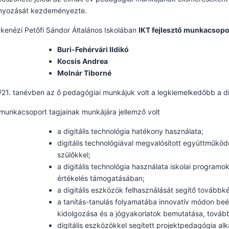
yozását kezdeményezte.
kenézi Petőfi Sándor Általános Iskolában
IKT fejlesztő munkacsop
Buri-Fehérvári Ildikó
Kocsis Andrea
Molnár Tiborné
21. tanévben az ő pedagógiai munkájuk volt a legkiemelkedőbb a dig
munkacsoport tagjainak munkájára jellemző volt
a digitális technológia hatékony használata;
digitális technológiával megvalósított együttműködé
szülőkkel;
a digitális technológia használata iskolai programok
értékelés támogatásában;
a digitális eszközök felhasználását segítő továbbk
a tanítás-tanulás folyamatába innovatív módon be
kidolgozása és a jógyakorlatok bemutatása, tovább
digitális eszközökkel segített projektpedagógia al