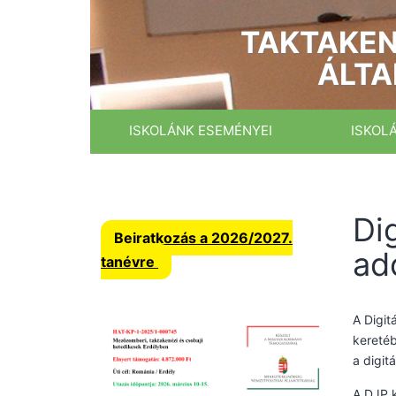
Ugrás
a
TAKTAKEN
tartalomhoz
ÁLTA
ISKOLÁNK ESEMÉNYEI
ISKOL
Di
Beiratkozás a 2026/2027.
ad
tanévre
A Digit
keretéb
a digit
A DJP k