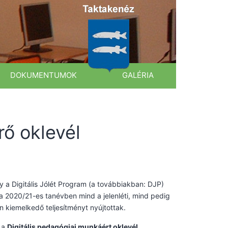
DOKUMENTUMOK
GALÉRIA
rő oklevél
y a Digitális Jólét Program (a továbbiakban: DJP)
 2020/21-es tanévben mind a jelenléti, mind pedig
én kiemelkedő teljesítményt nyújtottak.
t a
Digitális pedagógiai munkáért oklevél