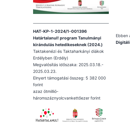
HAT-KP-1-2024/1-001396
Ebben a
Határtalanul! program Tanulmányi
Digitál
kirándulás hetedikeseknek (2024.)
Taktakenézi és Taktaharkányi diákok
Erdélyben (Erdély)
Megvalósítás időszaka: 2025.03.18.-
2025.03.23.
Elnyert támogatási összeg: 5 382 000
forint
azaz ötmillió-
háromszáznyolcvankettőezer forint