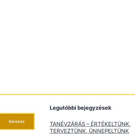
Legutóbbi bejegyzések
Keresés
TANÉVZÁRÁS – ÉRTÉKELTÜNK,
TERVEZTÜNK, ÜNNEPELTÜNK