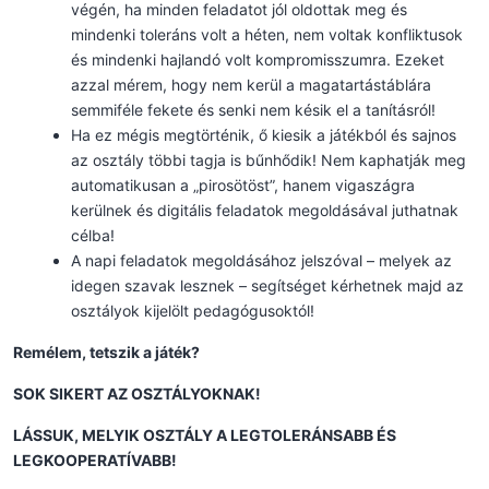
végén, ha minden feladatot jól oldottak meg és
mindenki toleráns volt a héten, nem voltak konfliktusok
és mindenki hajlandó volt kompromisszumra. Ezeket
azzal mérem, hogy nem kerül a magatartástáblára
semmiféle fekete és senki nem késik el a tanításról!
Ha ez mégis megtörténik, ő kiesik a játékból és sajnos
az osztály többi tagja is bűnhődik! Nem kaphatják meg
automatikusan a „pirosötöst”, hanem vigaszágra
kerülnek és digitális feladatok megoldásával juthatnak
célba!
A napi feladatok megoldásához jelszóval – melyek az
idegen szavak lesznek – segítséget kérhetnek majd az
osztályok kijelölt pedagógusoktól!
Remélem, tetszik a játék?
SOK SIKERT AZ OSZTÁLYOKNAK!
LÁSSUK, MELYIK OSZTÁLY A LEG
TOLERÁNS
ABB ÉS
LEG
KOOPERATÍV
ABB!