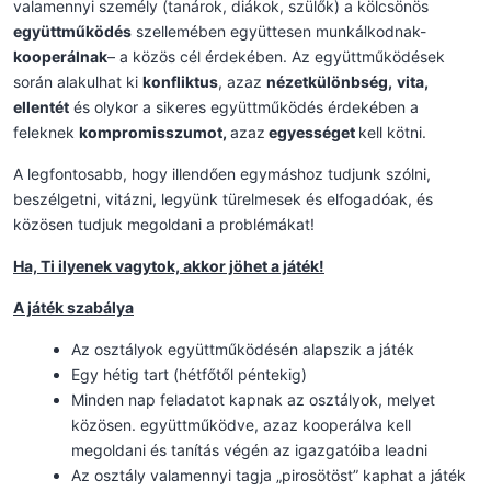
valamennyi személy (tanárok, diákok, szülők) a kölcsönös
együttműködés
szellemében együttesen munkálkodnak-
kooperálnak
– a közös cél érdekében. Az együttműködések
során alakulhat ki
konfliktus
, azaz
nézetkülönbség,
vita,
ellentét
és olykor a sikeres együttműködés érdekében a
feleknek
kompromisszumot,
azaz
egyességet
kell kötni.
A legfontosabb, hogy illendően egymáshoz tudjunk szólni,
beszélgetni, vitázni, legyünk türelmesek és elfogadóak, és
közösen tudjuk megoldani a problémákat!
Ha, Ti ilyenek vagytok, akkor jöhet a játék!
A játék szabálya
Az osztályok együttműködésén alapszik a játék
Egy hétig tart (hétfőtől péntekig)
Minden nap feladatot kapnak az osztályok, melyet
közösen. együttműködve, azaz kooperálva kell
megoldani és tanítás végén az igazgatóiba leadni
Az osztály valamennyi tagja „pirosötöst” kaphat a játék