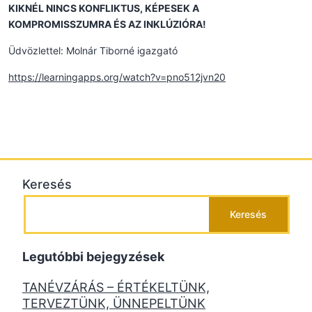
KIKNÉL NINCS
KONFLIKTUS
, KÉPESEK A
KOMPROMISSZUM
RA ÉS AZ
INKLÚZIÓ
RA!
Üdvözlettel: Molnár Tiborné igazgató
https://learningapps.org/watch?v=pno512jvn20
Keresés
Keresés
Legutóbbi bejegyzések
TANÉVZÁRÁS – ÉRTÉKELTÜNK,
TERVEZTÜNK, ÜNNEPELTÜNK