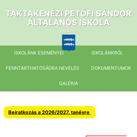
Ugrás
a
TAKTAKENÉZI PETŐFI SÁNDOR
tartalomhoz
ÁLTALÁNOS ISKOLA
ISKOLÁNK ESEMÉNYEI
ISKOLÁNKRÓL
FENNTARTHATÓSÁGRA NEVELÉS
DOKUMENTUMOK
GALÉRIA
Beiratkozás a 2026/2027. tanévre