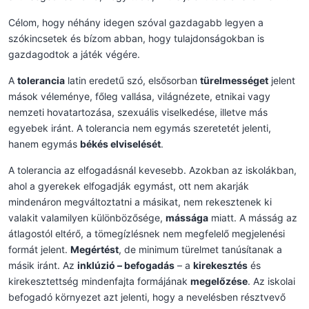
Célom, hogy néhány idegen szóval gazdagabb legyen a
szókincsetek és bízom abban, hogy tulajdonságokban is
gazdagodtok a játék végére.
A
tolerancia
latin eredetű szó, elsősorban
türelmességet
jelent
mások véleménye, főleg vallása, világnézete, etnikai vagy
nemzeti hovatartozása, szexuális viselkedése, illetve más
egyebek iránt. A tolerancia nem egymás szeretetét jelenti,
hanem egymás
békés elviselését
.
A tolerancia az elfogadásnál kevesebb. Azokban az iskolákban,
ahol a gyerekek elfogadják egymást, ott nem akarják
mindenáron megváltoztatni a másikat, nem rekesztenek ki
valakit valamilyen különbözősége,
mássága
miatt. A másság az
átlagostól eltérő, a tömegízlésnek nem megfelelő megjelenési
formát jelent.
Megértést
, de minimum türelmet tanúsítanak a
másik iránt. Az
inklúzió – befogadás
– a
kirekesztés
és
kirekesztettség mindenfajta formájának
megelőzése
. Az iskolai
befogadó környezet azt jelenti, hogy a nevelésben résztvevő