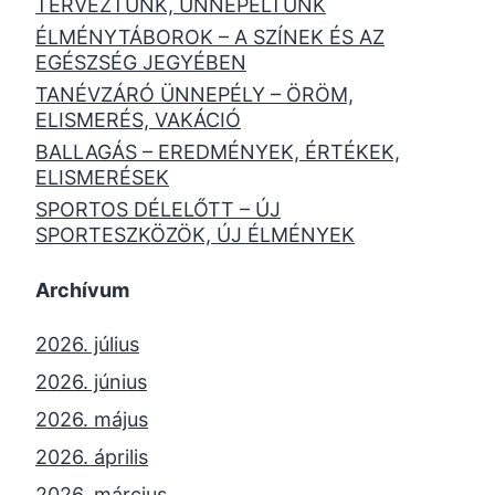
TERVEZTÜNK, ÜNNEPELTÜNK
ÉLMÉNYTÁBOROK – A SZÍNEK ÉS AZ
EGÉSZSÉG JEGYÉBEN
TANÉVZÁRÓ ÜNNEPÉLY – ÖRÖM,
ELISMERÉS, VAKÁCIÓ
BALLAGÁS – EREDMÉNYEK, ÉRTÉKEK,
ELISMERÉSEK
SPORTOS DÉLELŐTT – ÚJ
SPORTESZKÖZÖK, ÚJ ÉLMÉNYEK
Archívum
2026. július
2026. június
2026. május
2026. április
2026. március