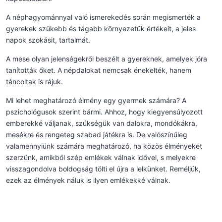
A néphagyománnyal való ismerekedés során megismerték a
gyerekek szűkebb és tágabb környezetük értékeit, a jeles
napok szokásit, tartalmát.
A mese olyan jelenségekről beszélt a gyereknek, amelyek jóra
tanították őket. A népdalokat nemcsak énekelték, hanem
táncoltak is rájuk.
Mi lehet meghatározó élmény egy gyermek számára? A
pszichológusok szerint bármi. Ahhoz, hogy kiegyensúlyozott
emberekké váljanak, szükségük van dalokra, mondókákra,
mesékre és rengeteg szabad játékra is. De valószínűleg
valamennyiünk számára meghatározó, ha közös élményeket
szerzünk, amikből szép emlékek válnak idővel, s melyekre
visszagondolva boldogság tölti el újra a lelkünket. Reméljük,
ezek az élmények náluk is ilyen emlékekké válnak.