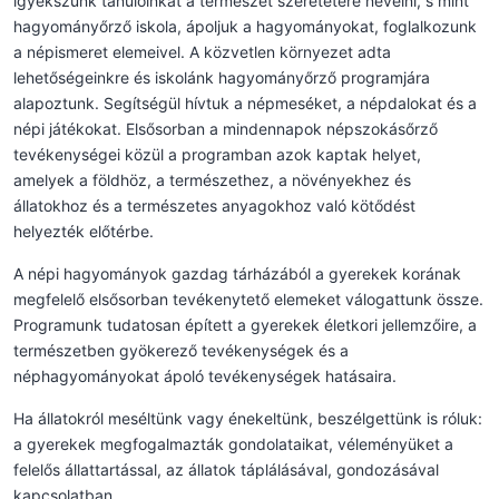
igyekszünk tanulóinkat a természet szeretetére nevelni, s mint
hagyományőrző iskola, ápoljuk a hagyományokat, foglalkozunk
a népismeret elemeivel. A közvetlen környezet adta
lehetőségeinkre és iskolánk hagyományőrző programjára
alapoztunk. Segítségül hívtuk a népmeséket, a népdalokat és a
népi játékokat. Elsősorban a mindennapok népszokásőrző
tevékenységei közül a programban azok kaptak helyet,
amelyek a földhöz, a természethez, a növényekhez és
állatokhoz és a természetes anyagokhoz való kötődést
helyezték előtérbe.
A népi hagyományok gazdag tárházából a gyerekek korának
megfelelő elsősorban tevékenytető elemeket válogattunk össze.
Programunk tudatosan épített a gyerekek életkori jellemzőire, a
természetben gyökerező tevékenységek és a
néphagyományokat ápoló tevékenységek hatásaira.
Ha állatokról meséltünk vagy énekeltünk, beszélgettünk is róluk:
a gyerekek megfogalmazták gondolataikat, véleményüket a
felelős állattartással, az állatok táplálásával, gondozásával
kapcsolatban.