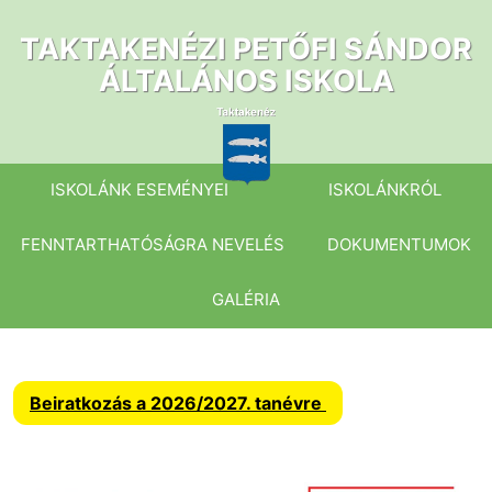
Ugrás
a
TAKTAKENÉZI PETŐFI SÁNDOR
tartalomhoz
ÁLTALÁNOS ISKOLA
ISKOLÁNK ESEMÉNYEI
ISKOLÁNKRÓL
FENNTARTHATÓSÁGRA NEVELÉS
DOKUMENTUMOK
GALÉRIA
Beiratkozás a 2026/2027. tanévre