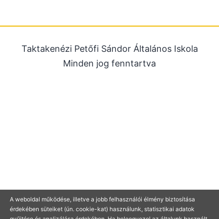
2025. december
2025. október
2025. szeptember
Taktakenézi Petőfi Sándor Általános Iskola
2025. július
Minden jog fenntartva
2025. június
2025. május
2025. április
2025. március
2025. január
2024. december
2024. november
2024. október
2024. július
A weboldal működése, illetve a jobb felhasználói élmény biztosítása
érdekében süteiket (ún. cookie-kat) használunk, statisztikai adatok
2024. június
gyűjtése és analizálása érdekében. Ha beleegyezel az általunk használt