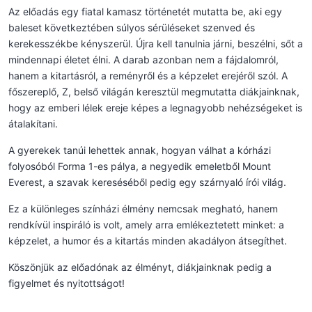
Az előadás egy fiatal kamasz történetét mutatta be, aki egy
baleset következtében súlyos sérüléseket szenved és
kerekesszékbe kényszerül. Újra kell tanulnia járni, beszélni, sőt a
mindennapi életet élni. A darab azonban nem a fájdalomról,
hanem a kitartásról, a reményről és a képzelet erejéről szól. A
főszereplő, Z, belső világán keresztül megmutatta diákjainknak,
hogy az emberi lélek ereje képes a legnagyobb nehézségeket is
átalakítani.
A gyerekek tanúi lehettek annak, hogyan válhat a kórházi
folyosóból Forma 1-es pálya, a negyedik emeletből Mount
Everest, a szavak kereséséből pedig egy szárnyaló írói világ.
Ez a különleges színházi élmény nemcsak megható, hanem
rendkívül inspiráló is volt, amely arra emlékeztetett minket: a
képzelet, a humor és a kitartás minden akadályon átsegíthet.
Köszönjük az előadónak az élményt, diákjainknak pedig a
figyelmet és nyitottságot!