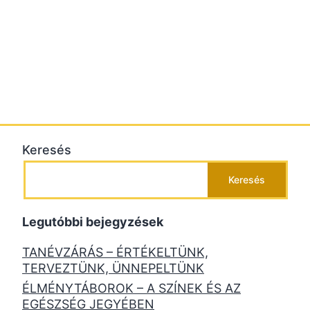
Keresés
Keresés
Legutóbbi bejegyzések
TANÉVZÁRÁS – ÉRTÉKELTÜNK,
TERVEZTÜNK, ÜNNEPELTÜNK
ÉLMÉNYTÁBOROK – A SZÍNEK ÉS AZ
EGÉSZSÉG JEGYÉBEN