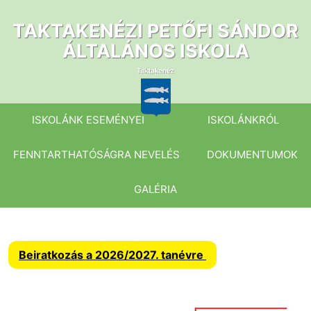
Ugrás
a
TAKTAKENÉZI PETŐFI SÁNDOR
tartalomhoz
ÁLTALÁNOS ISKOLA
ISKOLÁNK ESEMÉNYEI
ISKOLÁNKRÓL
FENNTARTHATÓSÁGRA NEVELÉS
DOKUMENTUMOK
GALÉRIA
Beiratkozás a 2026/2027. tanévre