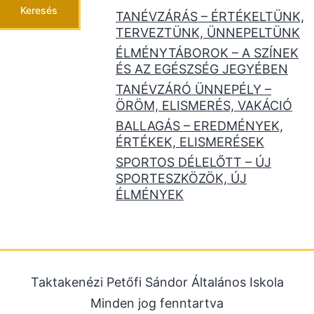
Keresés
TANÉVZÁRÁS – ÉRTÉKELTÜNK,
TERVEZTÜNK, ÜNNEPELTÜNK
ÉLMÉNYTÁBOROK – A SZÍNEK
ÉS AZ EGÉSZSÉG JEGYÉBEN
TANÉVZÁRÓ ÜNNEPÉLY –
ÖRÖM, ELISMERÉS, VAKÁCIÓ
BALLAGÁS – EREDMÉNYEK,
ÉRTÉKEK, ELISMERÉSEK
SPORTOS DÉLELŐTT – ÚJ
SPORTESZKÖZÖK, ÚJ
ÉLMÉNYEK
Taktakenézi Petőfi Sándor Általános Iskola
Minden jog fenntartva