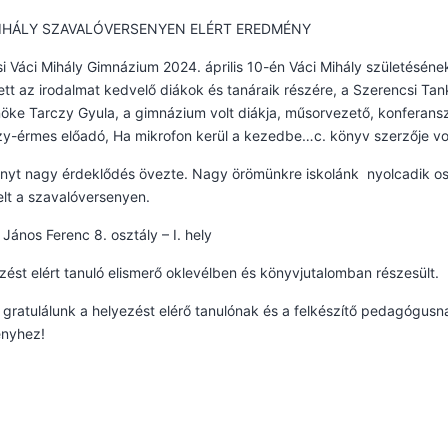
MIHÁLY SZAVALÓVERSENYEN ELÉRT EREDMÉNY
i Váci Mihály Gimnázium 2024. április 10-én Váci Mihály születéséne
tt az irodalmat kedvelő diákok és tanáraik részére, a Szerencsi Ta
nöke Tarczy Gyula, a gimnázium volt diákja, műsorvezető, konferans
y-érmes előadó, Ha mikrofon kerül a kezedbe…c. könyv szerzője vol
nyt nagy érdeklődés övezte. Nagy örömünkre iskolánk nyolcadik os
lt a szavalóversenyen.
 János Ferenc 8. osztály – I. hely
zést elért tanuló elismerő oklevélben és könyvjutalomban részesült.
 gratulálunk a helyezést elérő tanulónak és a felkészítő pedagógus
nyhez!