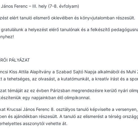
 János Ferenc – III. hely (7-8. évfolyam)
zést elért tanuló elismerő oklevélben és könyvjutalomban részesült.
 gratulálunk a helyezést elérő tanulónak és a felkészítő pedagógus
nyhez!
RÓI PÁLYÁZAT
ncsi Kiss Attila Alapítvány a Szabad Sajtó Napja alkalmából és Muhi 
tt a tehetséges, az olvasást, a kutatómunkát, a kreatív írást és a sp
zat témáját az ez évben Párizsban megrendezésre kerülő nyári olimpiai
 készíteniük egy napjainkban élő olimpikonnal.
kat Krucsai János Ferenc 8. osztályos tanuló képviselte a versenyen, 
ben és ajándékban részesült. A tanuló az elismerést a térség országg
erhelyettes asszonytól vehette át.