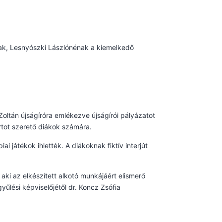
nak, Lesnyószki Lászlónénak a kiemelkedő
Zoltán újságíróra emlékezve újságírói pályázatot
ortot szerető diákok számára.
 játékok ihlették. A diákoknak fiktív interjút
aki az elkészített alkotó munkájáért elismerő
yűlési képviselőjétől dr. Koncz Zsófia