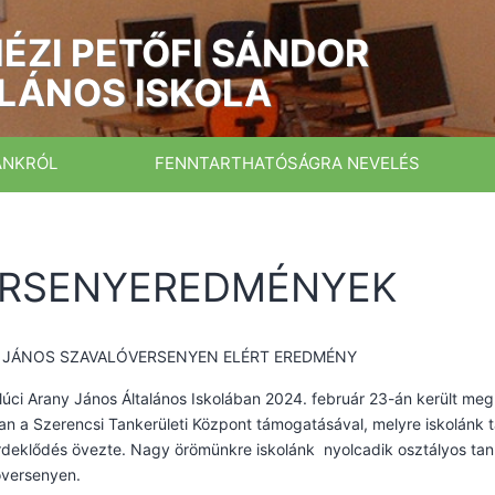
ÉZI PETŐFI SÁNDOR
LÁNOS ISKOLA
ÁNKRÓL
FENNTARTHATÓSÁGRA NEVELÉS
RSENYEREDMÉNYEK
 JÁNOS SZAVALÓVERSENYEN ELÉRT EREDMÉNY
lúci Arany János Általános Iskolában 2024. február 23-án került me
n a Szerencsi Tankerületi Központ támogatásával, melyre iskolánk ta
deklődés övezte. Nagy örömünkre iskolánk nyolcadik osztályos tanu
óversenyen.