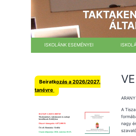
Ugrás
a
TAKTAKEN
tartalomhoz
ÁLTA
ISKOLÁNK ESEMÉNYEI
ISKOL
VE
Beiratkozás a 2026/2027.
tanévre
ARANY
A Tisza
formába
nagy ér
szaval