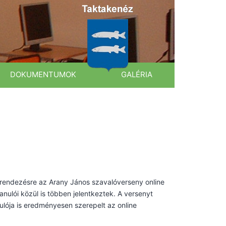
DOKUMENTUMOK
GALÉRIA
grendezésre az Arany János szavalóverseny online
nulói közül is többen jelentkeztek. A versenyt
lója is eredményesen szerepelt az online