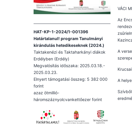
VÁCI 
Az Encs
rendeze
HAT-KP-1-2024/1-001396
zsűriel
Határtalanul! program Tanulmányi
Kazincz
kirándulás hetedikeseknek (2024.)
A verse
Taktakenézi és Taktaharkányi diákok
szerepe
Erdélyben (Erdély)
Megvalósítás időszaka: 2025.03.18.-
Krucsai
2025.03.23.
Elnyert támogatási összeg: 5 382 000
A helye
forint
Szívből
azaz ötmillió-
eredmé
háromszáznyolcvankettőezer forint