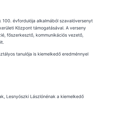
k 100. évfordulója alkalmából szavalóversenyt
nkerületi Központ támogatásával. A verseny
zié, főszerkesztő, kommunikációs vezető,
t.
ztályos tanulója is kiemelkedő eredménnyel
nak, Lesnyószki Lászlónénak a kiemelkedő