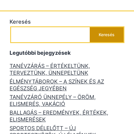
Keresés
Keresés
Legutóbbi bejegyzések
TANÉVZÁRÁS – ÉRTÉKELTÜNK,
TERVEZTÜNK, ÜNNEPELTÜNK
ÉLMÉNYTÁBOROK – A SZÍNEK ÉS AZ
EGÉSZSÉG JEGYÉBEN
TANÉVZÁRÓ ÜNNEPÉLY – ÖRÖM,
ELISMERÉS, VAKÁCIÓ
BALLAGÁS – EREDMÉNYEK, ÉRTÉKEK,
ELISMERÉSEK
SPORTOS DÉLELŐTT – ÚJ