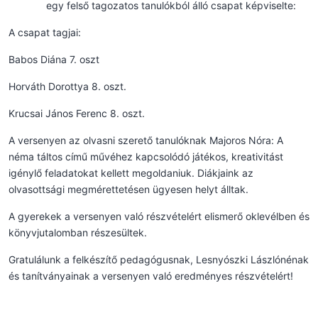
egy felső tagozatos tanulókból álló csapat képviselte:
A csapat tagjai:
Babos Diána 7. oszt
Horváth Dorottya 8. oszt.
Krucsai János Ferenc 8. oszt.
A versenyen az olvasni szerető tanulóknak Majoros Nóra: A
néma táltos című művéhez kapcsolódó játékos, kreativitást
igénylő feladatokat kellett megoldaniuk. Diákjaink az
olvasottsági megmérettetésen ügyesen helyt álltak.
A gyerekek a versenyen való részvételért elismerő oklevélben és
könyvjutalomban részesültek.
Gratulálunk a felkészítő pedagógusnak, Lesnyószki Lászlónénak
és tanítványainak a versenyen való eredményes részvételért!