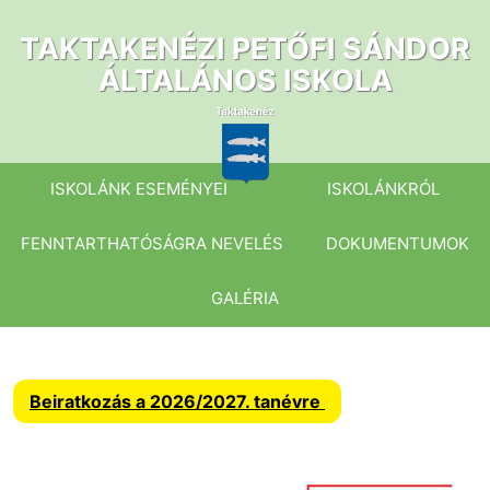
Ugrás
a
TAKTAKENÉZI PETŐFI SÁNDOR
tartalomhoz
ÁLTALÁNOS ISKOLA
ISKOLÁNK ESEMÉNYEI
ISKOLÁNKRÓL
FENNTARTHATÓSÁGRA NEVELÉS
DOKUMENTUMOK
GALÉRIA
Beiratkozás a 2026/2027. tanévre