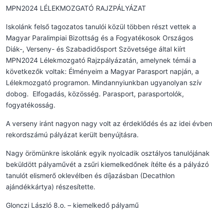
MPN2024 LÉLEKMOZGATÓ RAJZPÁLYÁZAT
Iskolánk felső tagozatos tanulói közül többen részt vettek a
Magyar Paralimpiai Bizottság és a Fogyatékosok Országos
Diák-, Verseny- és Szabadidősport Szövetsége által kiírt
MPN2024 Lélekmozgató Rajzpályázatán, amelynek témái a
következők voltak: Élményeim a Magyar Parasport napján, a
Lélekmozgató programon. Mindannyiunkban ugyanolyan szív
dobog. Elfogadás, közösség. Parasport, parasportolók,
fogyatékosság.
A verseny iránt nagyon nagy volt az érdeklődés és az idei évben
rekordszámú pályázat került benyújtásra.
Nagy örömünkre iskolánk egyik nyolcadik osztályos tanulójának
beküldött pályaművét a zsűri kiemelkedőnek ítélte és a pályázó
tanulót elismerő oklevélben és díjazásban (Decathlon
ajándékkártya) részesítette.
Glonczi László 8.o. – kiemelkedő pályamű