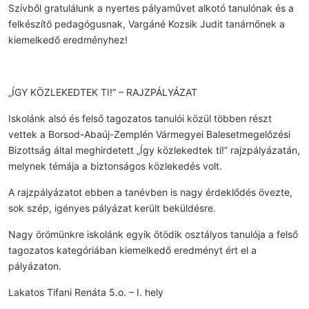
Szívből gratulálunk a nyertes pályaművet alkotó tanulónak és a
felkészítő pedagógusnak, Vargáné Kozsik Judit tanárnőnek a
kiemelkedő eredményhez!
„ÍGY KÖZLEKEDTEK TI!” – RAJZPÁLYÁZAT
Iskolánk alsó és felső tagozatos tanulói közül többen részt
vettek a Borsod-Abaúj-Zemplén Vármegyei Balesetmegelőzési
Bizottság által meghirdetett „Így közlekedtek ti!” rajzpályázatán,
melynek témája a biztonságos közlekedés volt.
A rajzpályázatot ebben a tanévben is nagy érdeklődés övezte,
sok szép, igényes pályázat került beküldésre.
Nagy örömünkre iskolánk egyik ötödik osztályos tanulója a felső
tagozatos kategóriában kiemelkedő eredményt ért el a
pályázaton.
Lakatos Tifani Renáta 5.o. – I. hely