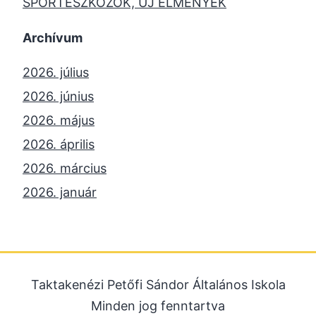
SPORTESZKÖZÖK, ÚJ ÉLMÉNYEK
Archívum
2026. július
2026. június
2026. május
2026. április
2026. március
2026. január
2025. december
2025. október
2025. szeptember
Taktakenézi Petőfi Sándor Általános Iskola
2025. július
Minden jog fenntartva
2025. június