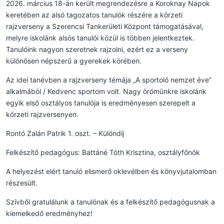
2026. március 18-án került megrendezésre a Koroknay Napok
keretében az alsó tagozatos tanulók részére a körzeti
rajzverseny a Szerencsi Tankerületi Központ támogatásával,
melyre iskolánk alsós tanulói közül is többen jelentkeztek.
Tanulóink nagyon szeretnek rajzolni, ezért ez a verseny
különösen népszerű a gyerekek körében.
Az idei tanévben a rajzverseny témája „A sportoló nemzet éve”
alkalmából / Kedvenc sportom volt. Nagy örömünkre iskolánk
egyik első osztályos tanulója is eredményesen szerepelt a
körzeti rajzversenyen.
Rontó Zalán Patrik 1. oszt. – Különdíj
Felkészítő pedagógus: Battáné Tóth Krisztina, osztályfőnök
A helyezést elért tanuló elismerő oklevélben és könyvjutalomban
részesült.
Szívből gratulálunk a tanulónak és a felkészítő pedagógusnak a
kiemelkedő eredményhez!