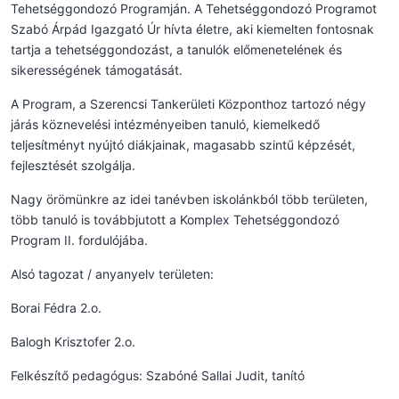
Tehetséggondozó Programján. A Tehetséggondozó Programot
Szabó Árpád Igazgató Úr hívta életre, aki kiemelten fontosnak
tartja a tehetséggondozást, a tanulók előmenetelének és
sikerességének támogatását.
A Program, a Szerencsi Tankerületi Központhoz tartozó négy
járás köznevelési intézményeiben tanuló, kiemelkedő
teljesítményt nyújtó diákjainak, magasabb szintű képzését,
fejlesztését szolgálja.
Nagy örömünkre az idei tanévben iskolánkból több területen,
több tanuló is továbbjutott a Komplex Tehetséggondozó
Program II. fordulójába.
Alsó tagozat / anyanyelv területen:
Borai Fédra 2.o.
Balogh Krisztofer 2.o.
Felkészítő pedagógus: Szabóné Sallai Judit, tanító