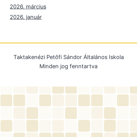
2026. március
2026. január
2025. december
2025. október
2025. szeptember
Taktakenézi Petőfi Sándor Általános Iskola
2025. július
Minden jog fenntartva
2025. június
2025. május
2025. április
2025. március
2025. január
2024. december
2024. november