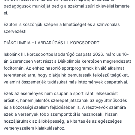
pedagógusok munkáját pedig a szakmai zsűri oklevéllel ismerte
el.
Ezúton is köszönjük szépen a lehetőséget és a színvonalas
szervezést!
DIÁKOLIMPIA – LABDARÚGÁS III. KORCSOPORT
Iskolánk III. korcsoportos labdarúgó csapata 2026. március 16-
án Szerencsen vett részt a Diákolimpia keretében megrendezett
focitornán. Az ehhez hasonló sportprogramok kiváló alkalmat
teremtenek arra, hogy diákjaink bemutassák felkészültségüket,
valamint összemérjék tudásukat más intézmények csapataival.
Ezek az események nem csupán a sport iránti lelkesedést
erősítik, hanem jelentős szerepet játszanak az együttműködés
és a közösségi szellem fejlődésében is. A résztvevők számára
ezek a versenyek több szempontból is hasznosak, hiszen
hozzájárulnak az állóképesség, a kitartás és az egészséges
versenyszellem kialakulásához.