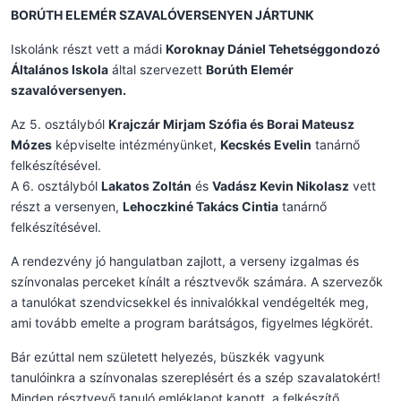
BORÚTH ELEMÉR SZAVALÓVERSENYEN JÁRTUNK
Iskolánk részt vett a mádi
Koroknay Dániel Tehetséggondozó
Általános Iskola
által szervezett
Borúth Elemér
szavalóversenyen
.
Az 5. osztályból
Krajczár Mirjam Szófia
és
Borai Mateusz
Mózes
képviselte intézményünket,
Kecskés Evelin
tanárnő
felkészítésével.
A 6. osztályból
Lakatos Zoltán
és
Vadász Kevin Nikolasz
vett
részt a versenyen,
Lehoczkiné Takács Cintia
tanárnő
felkészítésével.
A rendezvény jó hangulatban zajlott, a verseny izgalmas és
színvonalas perceket kínált a résztvevők számára. A szervezők
a tanulókat szendvicsekkel és innivalókkal vendégelték meg,
ami tovább emelte a program barátságos, figyelmes légkörét.
Bár ezúttal nem született helyezés, büszkék vagyunk
tanulóinkra a színvonalas szereplésért és a szép szavalatokért!
Minden résztvevő tanuló emléklapot kapott, a felkészítő