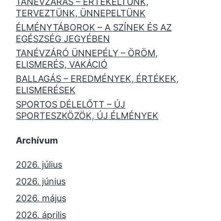
TANÉVZÁRÁS – ÉRTÉKELTÜNK,
TERVEZTÜNK, ÜNNEPELTÜNK
ÉLMÉNYTÁBOROK – A SZÍNEK ÉS AZ
EGÉSZSÉG JEGYÉBEN
TANÉVZÁRÓ ÜNNEPÉLY – ÖRÖM,
ELISMERÉS, VAKÁCIÓ
BALLAGÁS – EREDMÉNYEK, ÉRTÉKEK,
ELISMERÉSEK
SPORTOS DÉLELŐTT – ÚJ
SPORTESZKÖZÖK, ÚJ ÉLMÉNYEK
Archívum
2026. július
2026. június
2026. május
2026. április