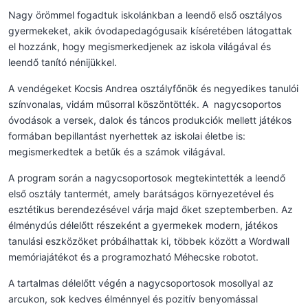
Nagy örömmel fogadtuk iskolánkban a leendő első osztályos
gyermekeket, akik óvodapedagógusaik kíséretében látogattak
el hozzánk, hogy megismerkedjenek az iskola világával és
leendő tanító nénijükkel.
A vendégeket Kocsis Andrea osztályfőnök és negyedikes tanulói
színvonalas, vidám műsorral köszöntötték. A nagycsoportos
óvodások a versek, dalok és táncos produkciók mellett játékos
formában bepillantást nyerhettek az iskolai életbe is:
megismerkedtek a betűk és a számok világával.
A program során a nagycsoportosok megtekintették a leendő
első osztály tantermét, amely barátságos környezetével és
esztétikus berendezésével várja majd őket szeptemberben. Az
élménydús délelőtt részeként a gyermekek modern, játékos
tanulási eszközöket próbálhattak ki, többek között a Wordwall
memóriajátékot és a programozható Méhecske robotot.
A tartalmas délelőtt végén a nagycsoportosok mosollyal az
arcukon, sok kedves élménnyel és pozitív benyomással