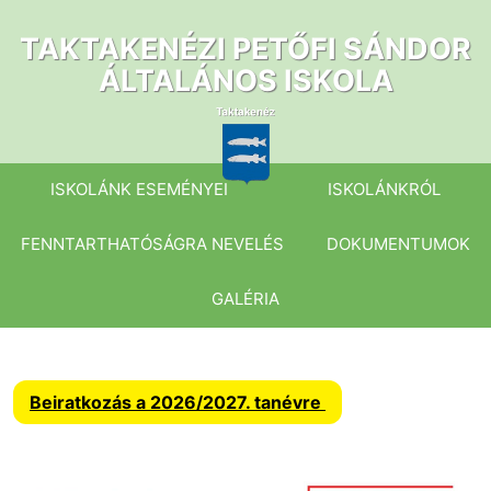
Ugrás
a
TAKTAKENÉZI PETŐFI SÁNDOR
tartalomhoz
ÁLTALÁNOS ISKOLA
ISKOLÁNK ESEMÉNYEI
ISKOLÁNKRÓL
FENNTARTHATÓSÁGRA NEVELÉS
DOKUMENTUMOK
GALÉRIA
Beiratkozás a 2026/2027. tanévre