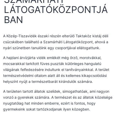
LÁTOGATÓKÖZPONTJÁ
BAN
A Közép-Tiszavidék északi részén elterülő Taktaköz kistáj déli
csücskében található a Szamárháti Látogatóközpont, ahová a
nyári szünetben tanulóink egy csoportjával ellátogattunk.
A hajdani árvízjárta vidék emlékét még őrző, morotvákkal,
mocsarakkal tarkított füves puszták különleges hangulatú
világának felfedezésére indultunk el tanítványainkkal. A terület
természetvédelmi oltalom alatt áll és kellemes kikapcsolódási
helyszínt nyújt a természetbarát kirándulók számára.
A területen tartott állatok szelídek, simogathatóak, ami nagyon
vonzó a gyerekek számára. A természet és az állatok közelsége
nyugtatólag hat minden emberre, ezért is fontos, hogy
gyermekeink sokat tartózkodjanak ilyen közegben.