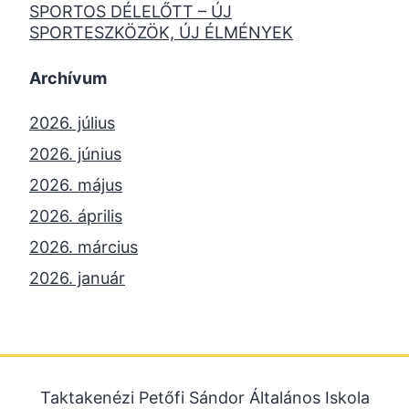
SPORTOS DÉLELŐTT – ÚJ
SPORTESZKÖZÖK, ÚJ ÉLMÉNYEK
Archívum
2026. július
2026. június
2026. május
2026. április
2026. március
2026. január
2025. december
2025. október
2025. szeptember
Taktakenézi Petőfi Sándor Általános Iskola
2025. július