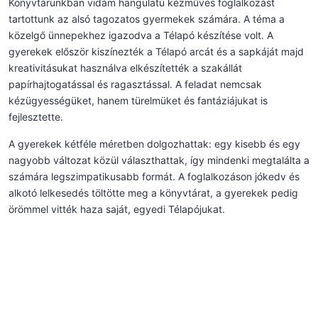
Könyvtárunkban vidám hangulatú kézműves foglalkozást
tartottunk az alsó tagozatos gyermekek számára. A téma a
közelgő ünnepekhez igazodva a Télapó készítése volt. A
gyerekek először kiszínezték a Télapó arcát és a sapkáját majd
kreativitásukat használva elkészítették a szakállát
papírhajtogatással és ragasztással. A feladat nemcsak
kézügyességüket, hanem türelmüket és fantáziájukat is
fejlesztette.
A gyerekek kétféle méretben dolgozhattak: egy kisebb és egy
nagyobb változat közül választhattak, így mindenki megtalálta a
számára legszimpatikusabb formát. A foglalkozáson jókedv és
alkotó lelkesedés töltötte meg a könyvtárat, a gyerekek pedig
örömmel vitték haza saját, egyedi Télapójukat.