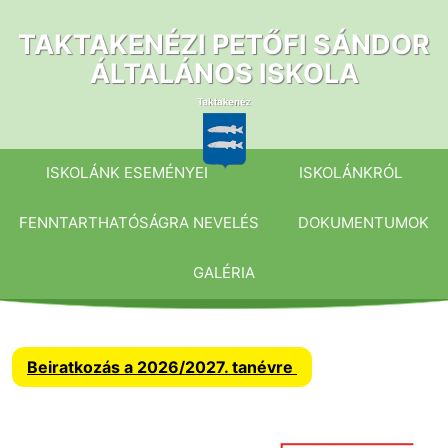
Ugrás
a
TAKTAKENÉZI PETŐFI SÁNDOR
tartalomhoz
ÁLTALÁNOS ISKOLA
ISKOLÁNK ESEMÉNYEI
ISKOLÁNKRÓL
FENNTARTHATÓSÁGRA NEVELÉS
DOKUMENTUMOK
GALÉRIA
Beiratkozás a 2026/2027. tanévre