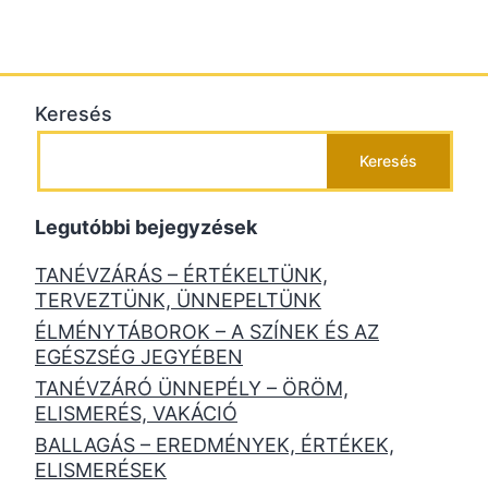
Keresés
Keresés
Legutóbbi bejegyzések
TANÉVZÁRÁS – ÉRTÉKELTÜNK,
TERVEZTÜNK, ÜNNEPELTÜNK
ÉLMÉNYTÁBOROK – A SZÍNEK ÉS AZ
EGÉSZSÉG JEGYÉBEN
TANÉVZÁRÓ ÜNNEPÉLY – ÖRÖM,
ELISMERÉS, VAKÁCIÓ
BALLAGÁS – EREDMÉNYEK, ÉRTÉKEK,
ELISMERÉSEK