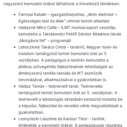
nagyszerű bemutató órákat láthattunk a következő témákban:
Farmosi Katalin – igazgatóhelyettes, „Aktív életmód =
Egészséges test és lélek” címmel tartott előadást
Halászné Mitró Csilla – ILMT munkacsoport vezetője,
bemutatta a Taktakenézi Petőfi Sándor Általános Iskola
„Mozgásra fel!” – programját
Lehoczkiné Takács Cintia – tanárnő, Magyar nyelv és
irodalom tantárgyból tartott bemutató órát az 5.
osztályban. A pedagógus a tanórán bemutatta a
játékos szövegértés fejlesztésének lehetőségeit az
élményszerű tanítás-tanulás és IKT eszközök
bevonásával, alkalmazásával a gyakorlatban is.
Halász Tamás – testnevelő tanár, Testnevelés
tantárgyból tartott bemutató órát az 5. osztályban. A
testnevelő a labdarúgás oktatásán keresztül mutatta be
a képzési, fejlesztési és nevelési célok megvalósítását a
gyakorlatban.
Lesnyószki Lászlóné és Karászi Tibor – tanítók,
értékelték a bemutató órákat. A pedagógusok részletes