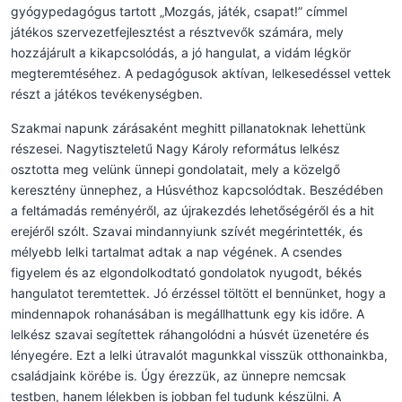
gyógypedagógus tartott „Mozgás, játék, csapat!” címmel
játékos szervezetfejlesztést a résztvevők számára, mely
hozzájárult a kikapcsolódás, a jó hangulat, a vidám légkör
megteremtéséhez. A pedagógusok aktívan, lelkesedéssel vettek
részt a játékos tevékenységben.
Szakmai napunk zárásaként meghitt pillanatoknak lehettünk
részesei. Nagytiszteletű Nagy Károly református lelkész
osztotta meg velünk ünnepi gondolatait, mely a közelgő
keresztény ünnephez, a Húsvéthoz kapcsolódtak. Beszédében
a feltámadás reményéről, az újrakezdés lehetőségéről és a hit
erejéről szólt. Szavai mindannyiunk szívét megérintették, és
mélyebb lelki tartalmat adtak a nap végének. A csendes
figyelem és az elgondolkodtató gondolatok nyugodt, békés
hangulatot teremtettek. Jó érzéssel töltött el bennünket, hogy a
mindennapok rohanásában is megállhattunk egy kis időre. A
lelkész szavai segítettek ráhangolódni a húsvét üzenetére és
lényegére. Ezt a lelki útravalót magunkkal visszük otthonainkba,
családjaink körébe is. Úgy érezzük, az ünnepre nemcsak
testben, hanem lélekben is jobban fel tudunk készülni. A