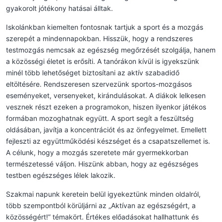
gyakorolt jótékony hatásai álltak.
Iskolánkban kiemelten fontosnak tartjuk a sport és a mozgás
szerepét a mindennapokban. Hisszük, hogy a rendszeres
testmozgás nemcsak az egészség megőrzését szolgálja, hanem
a közösségi életet is erősíti. A tanórákon kívül is igyekszünk
minél több lehetőséget biztosítani az aktív szabadidő
eltöltésére. Rendszeresen szervezünk sportos-mozgásos
eseményeket, versenyeket, kirándulásokat. A diákok lelkesen
vesznek részt ezeken a programokon, hiszen ilyenkor játékos
formában mozoghatnak együtt. A sport segít a feszültség
oldásában, javítja a koncentrációt és az önfegyelmet. Emellett
fejleszti az együttműködési készséget és a csapatszellemet is.
A célunk, hogy a mozgás szeretete már gyermekkorban
természetessé váljon. Hiszünk abban, hogy az egészséges
testben egészséges lélek lakozik.
Szakmai napunk keretein belül igyekeztünk minden oldalról,
több szempontból körüljárni az „Aktívan az egészségért, a
közösségért!” témakört. Értékes előadásokat hallhattunk és