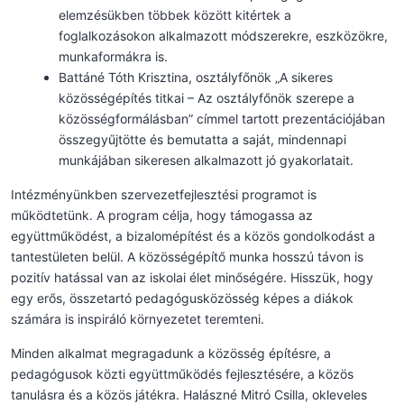
elemzésükben többek között kitértek a
foglalkozásokon alkalmazott módszerekre, eszközökre,
munkaformákra is.
Battáné Tóth Krisztina, osztályfőnök „A sikeres
közösségépítés titkai – Az osztályfőnök szerepe a
közösségformálásban” címmel tartott prezentációjában
összegyűjtötte és bemutatta a saját, mindennapi
munkájában sikeresen alkalmazott jó gyakorlatait.
Intézményünkben szervezetfejlesztési programot is
működtetünk. A program célja, hogy támogassa az
együttműködést, a bizalomépítést és a közös gondolkodást a
tantestületen belül. A közösségépítő munka hosszú távon is
pozitív hatással van az iskolai élet minőségére. Hisszük, hogy
egy erős, összetartó pedagógusközösség képes a diákok
számára is inspiráló környezetet teremteni.
Minden alkalmat megragadunk a közösség építésre, a
pedagógusok közti együttműködés fejlesztésére, a közös
tanulásra és a közös játékra. Halászné Mitró Csilla, okleveles