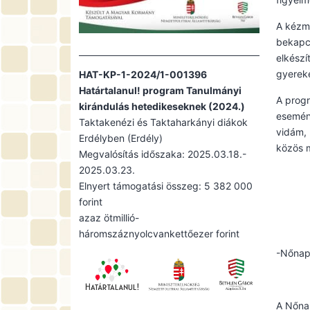
A kézmű
bekapcs
elkészí
gyereke
HAT-KP-1-2024/1-001396
Határtalanul! program Tanulmányi
A progr
kirándulás hetedikeseknek (2024.)
esemény
Taktakenézi és Taktaharkányi diákok
vidám, 
Erdélyben (Erdély)
közös 
Megvalósítás időszaka: 2025.03.18.-
2025.03.23.
Elnyert támogatási összeg: 5 382 000
forint
azaz ötmillió-
háromszáznyolcvankettőezer forint
-Nőna
A Nőnap