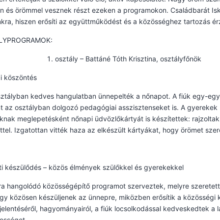
n és örömmel vesznek részt ezeken a programokon. Családbarát Isk
ra, hiszen erősíti az együttműködést és a közösséghez tartozás ér
LYPROGRAMOK:
osztály – Battáné Tóth Krisztina, osztályfőnök
i köszöntés
sztályban kedves hangulatban ünnepelték a nőnapot. A fiúk egy-egy s
t az osztályban dolgozó pedagógiai asszisztenseket is. A gyerekek
nak meglepetésként nőnapi üdvözlőkártyát is készítettek: rajzoltak,
ttel. Izgatottan vitték haza az elkészült kártyákat, hogy örömet sz
i készülődés – közös élmények szülőkkel és gyerekekkel
a hangolódó közösségépítő programot szerveztek, melyre szeretettel
ogy közösen készüljenek az ünnepre, miközben erősítik a közösségi
jelentéséről, hagyományairól, a fiúk locsolkodással kedveskedtek a 
ességet.