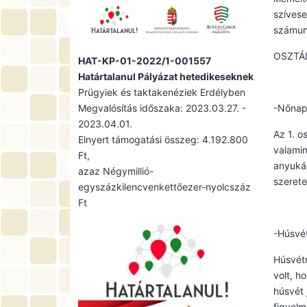
szívese
számunk
OSZTÁ
HAT-KP-01-2022/1-001557
Határtalanul Pályázat hetedikeseknek
Prügyiek és taktakenéziek Erdélyben
Megvalósítás időszaka: 2023.03.27. -
-Nőnap
2023.04.01.
Az 1. o
Elnyert támogatási összeg: 4.192.800
valamin
Ft,
anyukák
azaz Négymillió-
szerete
egyszázkilencvenkettőezer-nyolcszáz
Ft
-Húsvét
Húsvétr
volt, h
húsvét 
figyelm