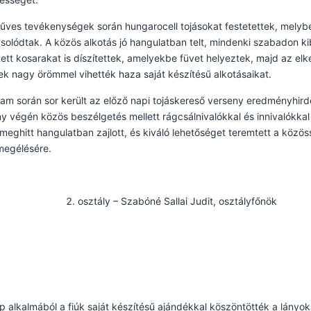
ves tevékenységek során hungarocell tojásokat festetettek, melybe
olódtak. A közös alkotás jó hangulatban telt, mindenki szabadon kib
tett kosarakat is díszítettek, amelyekbe füvet helyeztek, majd az elké
k nagy örömmel vihették haza saját készítésű alkotásaikat.
am során sor került az előző napi tojáskereső verseny eredményhirde
 végén közös beszélgetés mellett rágcsálnivalókkal és innivalókka
meghitt hangulatban zajlott, és kiváló lehetőséget teremtett a közö
megélésére.
osztály – Szabóné Sallai Judit, osztályfőnök
p
 alkalmából a fiúk saját készítésű ajándékkal köszöntötték a lányok