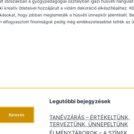
lt időszakban a gyógypedagógiai osztályban igazi húsvéti hangulat u
i kreatív ötleteivel hozzájárult a vidám dekoráció elkészítéséhez. 
ásokat, hogy jobban megismerjék a húsvéti ünnepkör jelentését. Bes
n elfogyasztott finomságok pedig még emlékezetesebbé tették az ü
Legutóbbi bejegyzések
Keresés
TANÉVZÁRÁS – ÉRTÉKELTÜNK,
TERVEZTÜNK, ÜNNEPELTÜNK
ÉLMÉNYTÁBOROK – A SZÍNEK