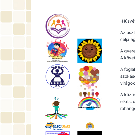
-Húsvé
Az oszt
célja e
A gyere
A követ
A fogla
szokáso
virágok
A közös
elkészü
ráhango