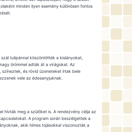
olaként minden ilyen esemény különösen fontos
zését.
zál tulipánnal köszöntötték a kislányokat,
 nagy örömmel adták át a virágokat. Az
 színeztek, és rövid üzeneteket írtak bele
erezzenek vele az édesanyjuknak.
 hívták meg a szülőket is. A rendezvény célja az
 kapcsolatokat. A program során beszélgettek a
lányoknak, akik hímes tojásokkal viszonozták a