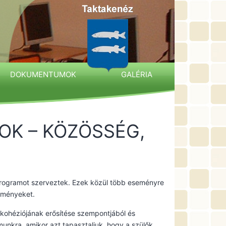
DOKUMENTUMOK
GALÉRIA
OK – KÖZÖSSÉG,
programot szerveztek. Ezek közül több eseményre
élményeket.
kohéziójának erősítése szempontjából és
munkra, amikor azt tapasztaljuk, hogy a szülők