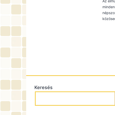
Az elmú
mindenk
népszok
közöse
Keresés