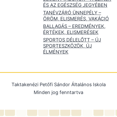
ÉS AZ EGÉSZSÉG JEGYÉBEN
TANÉVZÁRÓ ÜNNEPÉLY –
ÖRÖM, ELISMERÉS, VAKÁCIÓ
BALLAGÁS – EREDMÉNYEK,
ÉRTÉKEK, ELISMERÉSEK
SPORTOS DÉLELŐTT – ÚJ
SPORTESZKÖZÖK, ÚJ
ÉLMÉNYEK
Taktakenézi Petőfi Sándor Általános Iskola
Minden jog fenntartva