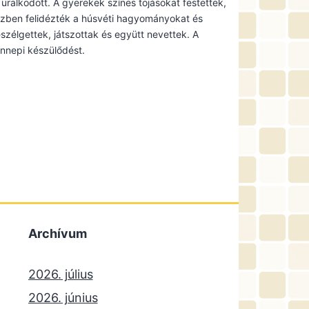
ralkodott. A gyerekek színes tojásokat festettek,
Közben felidézték a húsvéti hagyományokat és
zélgettek, játszottak és együtt nevettek. A
nnepi készülődést.
Archívum
2026. július
2026. június