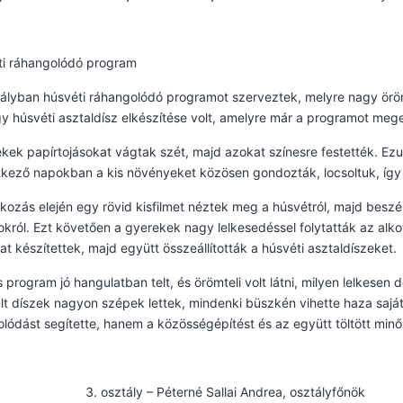
ti ráhangolódó program
ályban húsvéti ráhangolódó programot szerveztek, melyre nagy öröm
gy húsvéti asztaldísz elkészítése volt, amelyre már a programot me
kek papírtojásokat vágtak szét, majd azokat színesre festették. Ezutá
kező napokban a kis növényeket közösen gondozták, locsoltuk, így 
lkozás elején egy rövid kisfilmet néztek meg a húsvétról, majd be
król. Ezt követően a gyerekek nagy lelkesedéssel folytatták az alko
at készítettek, majd együtt összeállították a húsvéti asztaldíszeket.
 program jó hangulatban telt, és örömteli volt látni, milyen lelkesen
lt díszek nagyon szépek lettek, mindenki büszkén vihette haza sajá
lódást segítette, hanem a közösségépítést és az együtt töltött minős
osztály – Péterné Sallai Andrea, osztályfőnök