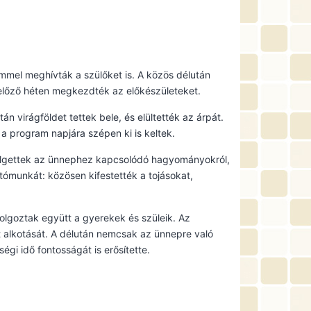
mel meghívták a szülőket is. A közös délután
gelőző héten megkezdték az előkészületeket.
n virágföldet tettek bele, és elültették az árpát.
a program napjára szépen ki is keltek.
szélgettek az ünnephez kapcsolódó hagyományokról,
tómunkát: közösen kifestették a tojásokat,
 dolgoztak együtt a gyerekek és szüleik. Az
t alkotását. A délután nemcsak az ünnepre való
égi idő fontosságát is erősítette.