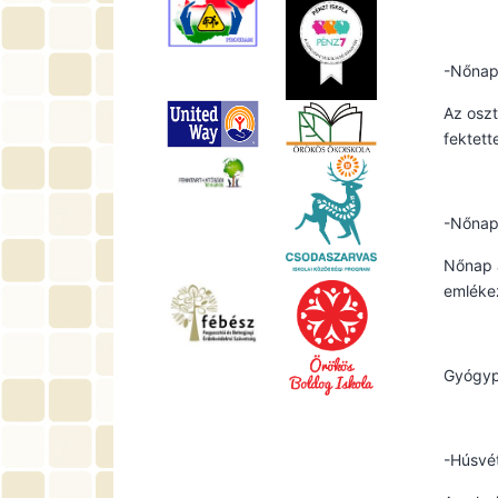
-Nőnap
Az oszt
fektett
-Nőna
Nőnap a
emléke
Gyógype
-Húsvét