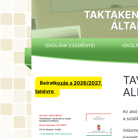
Ugrás
a
TAKTAKEN
tartalomhoz
ÁLTA
ISKOLÁNK ESEMÉNYEI
ISKOL
TA
Beiratkozás a 2026/2027.
AL
tanévre
Az als
a szülő
Intézmé
kiemelt