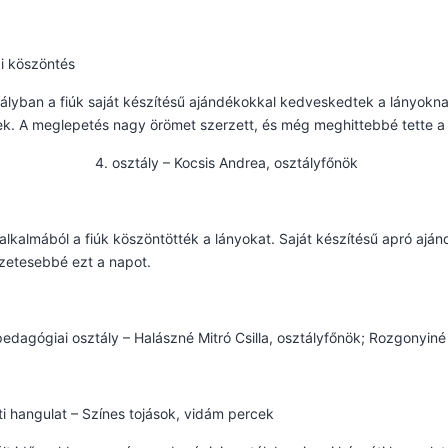
i köszöntés
ályban a fiúk saját készítésű ajándékokkal kedveskedtek a lányokn
ek. A meglepetés nagy örömet szerzett, és még meghittebbé tette a
osztály – Kocsis Andrea, osztályfőnök
p
lkalmából a fiúk köszöntötték a lányokat. Saját készítésű apró ajá
zetesebbé ezt a napot.
dagógiai osztály – Halászné Mitró Csilla, osztályfőnök; Rozgonyin
i hangulat – Színes tojások, vidám percek