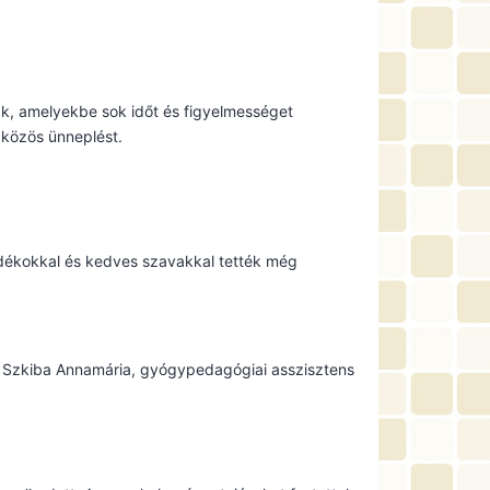
ak, amelyekbe sok időt és figyelmességet
 közös ünneplést.
ndékokkal és kedves szavakkal tették még
é Szkiba Annamária, gyógypedagógiai asszisztens