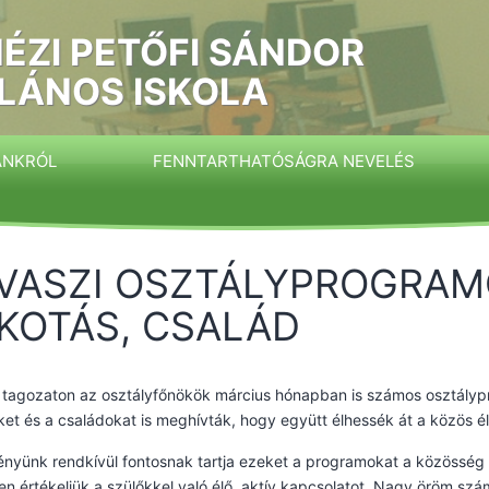
ÉZI PETŐFI SÁNDOR
LÁNOS ISKOLA
ÁNKRÓL
FENNTARTHATÓSÁGRA NEVELÉS
VASZI OSZTÁLYPROGRAM
KOTÁS, CSALÁD
ó tagozaton az osztályfőnökök március hónapban is számos osztály
ket és a családokat is meghívták, hogy együtt élhessék át a közös 
nyünk rendkívül fontosnak tartja ezeket a programokat a közösség 
en értékeljük a szülőkkel való élő, aktív kapcsolatot. Nagy öröm szá