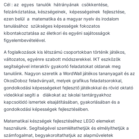
Cél : az egyes tanulók hátrányának csökkentése,
felzárkóztatása, készségeinek, képességeinek fejlesztése,
ezen belül a matematika és a magyar nyelv és irodalom
tanulásához szükséges képességek fokozatos
kibontakoztatása az életkori és egyéni sajátosságok
figyelembevételével.
A foglalkozások kis létszámú csoportokban történik játékos,
változatos, egyénre szabott módszerekkel. IKT eszközök
segítségével interaktív gyakorló feladatokat oldanak meg
tanulóink. Nagyon szeretik a WordWall játékos tananyagait és az
OkosDoboz feladványait, melyek grafikus feladatsorokkal,
gondolkodási képességeket fejlesztő játékokkal és rövid oktató
videókkal segíti a diákokat az iskolai tantárgyakhoz
kapcsolódó ismertek elsajátításában, gyakorlásában és a
gondolkodási képességek fejlesztésében.
Matematikai készségek fejlesztéséhez LEGO elemeket
használunk. Segítségével szemléltethetjük és elmélyíthetjük a
számfogalmat, begyakoroltathatjuk az alapműveletek