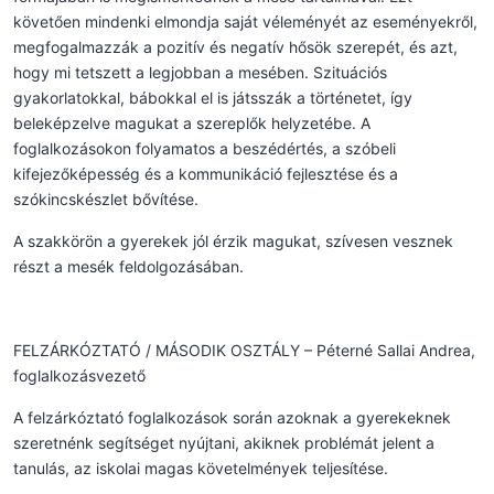
követően mindenki elmondja saját véleményét az eseményekről,
megfogalmazzák a pozitív és negatív hősök szerepét, és azt,
hogy mi tetszett a legjobban a mesében. Szituációs
gyakorlatokkal, bábokkal el is játsszák a történetet, így
beleképzelve magukat a szereplők helyzetébe. A
foglalkozásokon folyamatos a beszédértés, a szóbeli
kifejezőképesség és a kommunikáció fejlesztése és a
szókincskészlet bővítése.
A szakkörön a gyerekek jól érzik magukat, szívesen vesznek
részt a mesék feldolgozásában.
FELZÁRKÓZTATÓ / MÁSODIK OSZTÁLY – Péterné Sallai Andrea,
foglalkozásvezető
A felzárkóztató foglalkozások során azoknak a gyerekeknek
szeretnénk segítséget nyújtani, akiknek problémát jelent a
tanulás, az iskolai magas követelmények teljesítése.