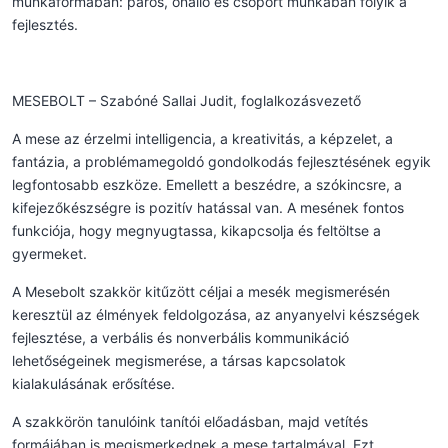
munkaformában: páros, önálló és csoport munkában folyik a
fejlesztés.
MESEBOLT – Szabóné Sallai Judit, foglalkozásvezető
A mese az érzelmi intelligencia, a kreativitás, a képzelet, a
fantázia, a problémamegoldó gondolkodás fejlesztésének egyik
legfontosabb eszköze. Emellett a beszédre, a szókincsre, a
kifejezőkészségre is pozitív hatással van. A mesének fontos
funkciója, hogy megnyugtassa, kikapcsolja és feltöltse a
gyermeket.
A Mesebolt szakkör kitűzött céljai a mesék megismerésén
keresztül az élmények feldolgozása, az anyanyelvi készségek
fejlesztése, a verbális és nonverbális kommunikáció
lehetőségeinek megismerése, a társas kapcsolatok
kialakulásának erősítése.
A szakkörön tanulóink tanítói előadásban, majd vetítés
formájában is megismerkednek a mese tartalmával. Ezt