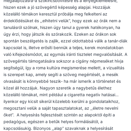
megalapozásra-a szókincsbővítésre és a lényegkiemelésre,
hiszen ezek a jó szövegértő képesség alapjai. Hozzájuk
közelálló témákon keresztül próbálja meg felkelteni az
érdeklődésüket és ,,elhitetni velük”, hogy ezek az órák nem a
tanulásról szólnak, hiszen úgy tanul a gyerek hatékonyan, ha
úgy érzi, hogy játszik és szórakozik. Ezeken az órákon sok
spontán beszélgetés is zajlik, ezzel oldottabbá válik a tanár-diák
kapcsolat is, illetve erősíti bennük a teljes, kerek mondatokban
való kifejezésmódot, az egymás iránti tisztelet megvalósítását. A
szövegértés támogatására sokszor a cigány népmeséket hívja
segítségül, így a roma kultúra megismerése mellett, a vizualitás
is szerepet kap, amely segíti a szöveg megértését, a mesék
olvasását is könnyebbé teszik- ha már ismerik a történetet és
közel áll hozzájuk. Nagyon szeretik a nagybetűs élethez
közelálló témákat, mint például a cigaretta negatív hatásai…
ilyenkor egy kicsit sikerül közelebb kerülni a gondolataikhoz,
megosztani velük a saját tapasztalatokat, az ,,életre nevelni
őket”. A helyesírás fejlesztését szintén az alapoktól építi a
pedagógus, egészen a betűk helyes formálásától, a
kapcsolásukig. Bizonyos ,,alap” szavaknak a helyesírását