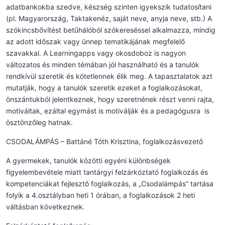
adatbankokba szedve, készség szinten igyekszik tudatosítani
(pl. Magyarország, Taktakenéz, saját neve, anyja neve, stb.) A
szókincsbővítést betűhálóból szókereséssel alkalmazza, mindig
az adott időszak vagy ünnep tematikájának megfelelő
szavakkal. A Learningapps vagy okosdoboz is nagyon
változatos és minden témában jól használható és a tanulók
rendkívül szeretik és kötetlennek élik meg. A tapasztalatok azt
mutatják, hogy a tanulók szeretik ezeket a foglalkozásokat,
önszántukból jelentkeznek, hogy szeretnének részt venni rajta,
motiváltak, ezáltal egymást is motiválják és a pedagógusra is
ösztönzőleg hatnak.
CSODALÁMPÁS – Battáné Tóth Krisztina, foglalkozásvezető
A gyermekek, tanulók közötti egyéni különbségek
figyelembevétele miatt tantárgyi felzárkóztató foglalkozás és
kompetenciákat fejlesztő foglalkozás, a „Csodalámpás” tartása
folyik a 4.osztályban heti 1 órában, a foglalkozások 2 heti
váltásban következnek.