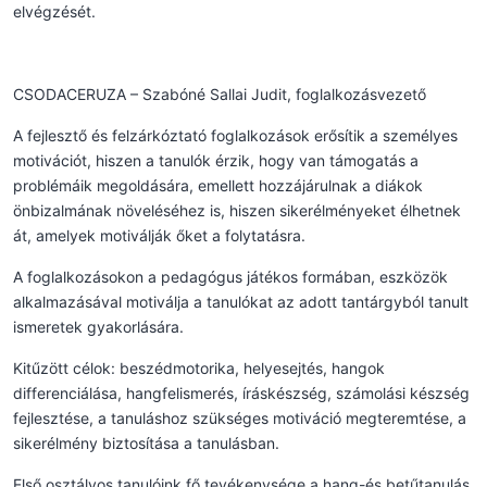
elvégzését.
CSODACERUZA – Szabóné Sallai Judit, foglalkozásvezető
A fejlesztő és felzárkóztató foglalkozások erősítik a személyes
motivációt, hiszen a tanulók érzik, hogy van támogatás a
problémáik megoldására, emellett hozzájárulnak a diákok
önbizalmának növeléséhez is, hiszen sikerélményeket élhetnek
át, amelyek motiválják őket a folytatásra.
A foglalkozásokon a pedagógus játékos formában, eszközök
alkalmazásával motiválja a tanulókat az adott tantárgyból tanult
ismeretek gyakorlására.
Kitűzött célok: beszédmotorika, helyesejtés, hangok
differenciálása, hangfelismerés, íráskészség, számolási készség
fejlesztése, a tanuláshoz szükséges motiváció megteremtése, a
sikerélmény biztosítása a tanulásban.
Első osztályos tanulóink fő tevékenysége a hang-és betűtanulás,