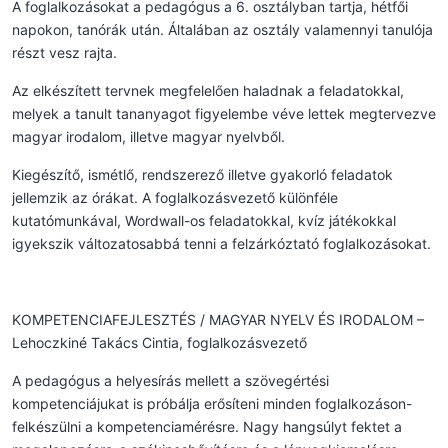
A foglalkozásokat a pedagógus a 6. osztályban tartja, hétfői
napokon, tanórák után. Általában az osztály valamennyi tanulója
részt vesz rajta.
Az elkészített tervnek megfelelően haladnak a feladatokkal,
melyek a tanult tananyagot figyelembe véve lettek megtervezve
magyar irodalom, illetve magyar nyelvből.
Kiegészítő, ismétlő, rendszerező illetve gyakorló feladatok
jellemzik az órákat. A foglalkozásvezető különféle
kutatómunkával, Wordwall-os feladatokkal, kvíz játékokkal
igyekszik változatosabbá tenni a felzárkóztató foglalkozásokat.
KOMPETENCIAFEJLESZTÉS / MAGYAR NYELV ÉS IRODALOM –
Lehoczkiné Takács Cintia, foglalkozásvezető
A pedagógus a helyesírás mellett a szövegértési
kompetenciájukat is próbálja erősíteni minden foglalkozáson-
felkészülni a kompetenciamérésre. Nagy hangsúlyt fektet a