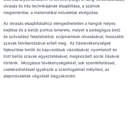
olvasás és írás technikájának elsajátítása, a számok
megismerése, a matematikai műveletek elvégzése.
Az olvasás elsajátításához elengedhetetlen a hangok helyes
kiejtése és a betűk pontos ismerete, melyet a pedagógus betű
és szóvadász feladatokkal, szópiramisok olvasásával, hosszabb
szavak felvillantásával erősít meg. Az írástevékenységek
fejlesztése betűk és kapcsolásuk vázolásával, nyomtatott és
írott betűs szavak egyeztetésével, megkezdett sorok írásával
történik. Mozgásos tevékenységekkel, sok szemléltetéssel,
cselekedtetéssel igyekszik a számfogalmat mélyíteni, az
alapműveletek végzését begyakorolni.