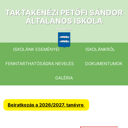
Ugrás
a
TAKTAKENÉZI PETŐFI SÁNDOR
tartalomhoz
ÁLTALÁNOS ISKOLA
ISKOLÁNK ESEMÉNYEI
ISKOLÁNKRÓL
FENNTARTHATÓSÁGRA NEVELÉS
DOKUMENTUMOK
GALÉRIA
Beiratkozás a 2026/2027. tanévre