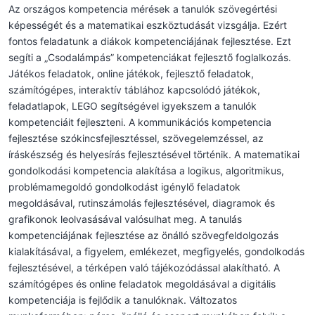
Az országos kompetencia mérések a tanulók szövegértési
képességét és a matematikai eszköztudását vizsgálja. Ezért
fontos feladatunk a diákok kompetenciájának fejlesztése. Ezt
segíti a „Csodalámpás” kompetenciákat fejlesztő foglalkozás.
Játékos feladatok, online játékok, fejlesztő feladatok,
számítógépes, interaktív táblához kapcsolódó játékok,
feladatlapok, LEGO segítségével igyekszem a tanulók
kompetenciáit fejleszteni. A kommunikációs kompetencia
fejlesztése szókincsfejlesztéssel, szövegelemzéssel, az
íráskészség és helyesírás fejlesztésével történik. A matematikai
gondolkodási kompetencia alakítása a logikus, algoritmikus,
problémamegoldó gondolkodást igénylő feladatok
megoldásával, rutinszámolás fejlesztésével, diagramok és
grafikonok leolvasásával valósulhat meg. A tanulás
kompetenciájának fejlesztése az önálló szövegfeldolgozás
kialakításával, a figyelem, emlékezet, megfigyelés, gondolkodás
fejlesztésével, a térképen való tájékozódással alakítható. A
számítógépes és online feladatok megoldásával a digitális
kompetenciája is fejlődik a tanulóknak. Változatos