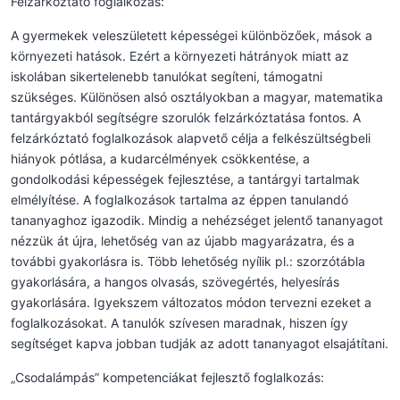
Felzárkóztató foglalkozás:
A gyermekek veleszületett képességei különbözőek, mások a
környezeti hatások. Ezért a környezeti hátrányok miatt az
iskolában sikertelenebb tanulókat segíteni, támogatni
szükséges. Különösen alsó osztályokban a magyar, matematika
tantárgyakból segítségre szorulók felzárkóztatása fontos. A
felzárkóztató foglalkozások alapvető célja a felkészültségbeli
hiányok pótlása, a kudarcélmények csökkentése, a
gondolkodási képességek fejlesztése, a tantárgyi tartalmak
elmélyítése. A foglalkozások tartalma az éppen tanulandó
tananyaghoz igazodik. Mindig a nehézséget jelentő tananyagot
nézzük át újra, lehetőség van az újabb magyarázatra, és a
további gyakorlásra is. Több lehetőség nyílik pl.: szorzótábla
gyakorlására, a hangos olvasás, szövegértés, helyesírás
gyakorlására. Igyekszem változatos módon tervezni ezeket a
foglalkozásokat. A tanulók szívesen maradnak, hiszen így
segítséget kapva jobban tudják az adott tananyagot elsajátítani.
„Csodalámpás” kompetenciákat fejlesztő foglalkozás: