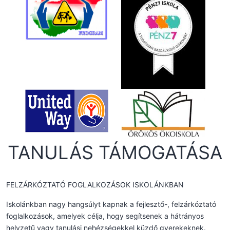
TANULÁS TÁMOGATÁSA
FELZÁRKÓZTATÓ FOGLALKOZÁSOK ISKOLÁNKBAN
Iskolánkban nagy hangsúlyt kapnak a fejlesztő-, felzárkóztató
foglalkozások, amelyek célja, hogy segítsenek a hátrányos
helyzetű vagy tanulási nehézségekkel küzdő gyerekeknek.