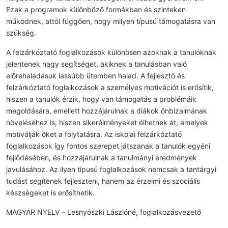
Ezek a programok különböző formákban és szinteken
működnek, attól függően, hogy milyen típusú támogatásra van
szükség.
A felzárkóztató foglalkozások különösen azoknak a tanulóknak
jelentenek nagy segítséget, akiknek a tanulásban való
előrehaladásuk lassúbb ütemben halad. A fejlesztő és
felzárkóztató foglalkozások a személyes motivációt is erősítik,
hiszen a tanulók érzik, hogy van támogatás a problémáik
megoldására, emellett hozzájárulnak a diákok önbizalmának
növeléséhez is, hiszen sikerélményeket élhetnek át, amelyek
motiválják őket a folytatásra. Az iskolai felzárkóztató
foglalkozások így fontos szerepet játszanak a tanulók egyéni
fejlődésében, és hozzájárulnak a tanulmányi eredmények
javulásához. Az ilyen típusú foglalkozások nemcsak a tantárgyi
tudást segítenek fejleszteni, hanem az érzelmi és szociális
készségeket is erősíthetik.
MAGYAR NYELV – Lesnyószki Lászlóné, foglalkozásvezető