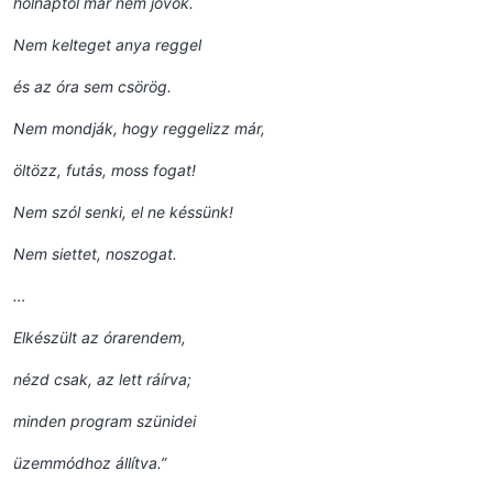
holnaptól már nem jövök.
Nem kelteget anya reggel
és az óra sem csörög.
Nem mondják, hogy reggelizz már,
öltözz, futás, moss fogat!
Nem szól senki, el ne késsünk!
Nem siettet, noszogat.
…
Elkészült az órarendem,
nézd csak, az lett ráírva;
minden program szünidei
üzemmódhoz állítva.”