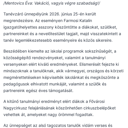
/Mentovics Éva: Vakáció, vagyis végre szabadság!/
Tanévzáró ünnepélyünk 2026. június 25-én került
megrendezésre. Az eseményen Farmosi Katalin
igazgatóhelyettes asszony köszöntötte a diákokat, szülőket,
partnereinket és a nevelőtestület tagjait, majd visszatekintett a
tanév legemlékezetesebb eseményeire és közös sikereire.
Beszédében kiemelte az iskolai programok sokszínűségét, a
közösségépítő rendezvényeket, valamint a tanulmányi
versenyeken elért kiváló eredményeket. Elismerését fejezte ki
mindazoknak a tanulóknak, akik vármegyei, országos és körzeti
megmérettetéseken képviselték iskolánkat és megköszönte a
pedagógusok elhivatott munkáját, valamint a szülők és
partnereink egész éves támogatását.
A kitűnő tanulmányi eredményt elért diákok a Fővárosi
Nagycirkusz felajánlásának köszönhetően cirkuszbelépőket
vehettek át, amelyeket nagy örömmel fogadtak.
Az ünnepséget az alsó tagozatos tanulók vidám verses és