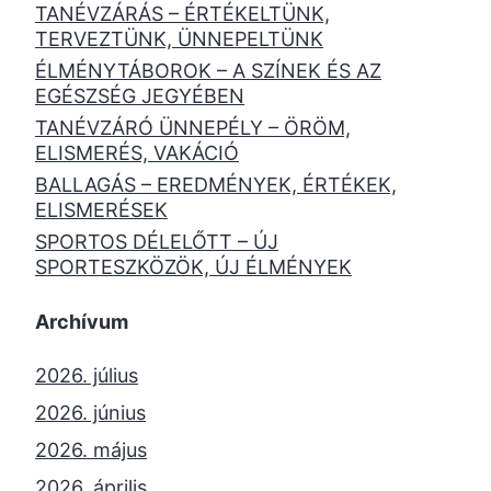
TANÉVZÁRÁS – ÉRTÉKELTÜNK,
TERVEZTÜNK, ÜNNEPELTÜNK
ÉLMÉNYTÁBOROK – A SZÍNEK ÉS AZ
EGÉSZSÉG JEGYÉBEN
TANÉVZÁRÓ ÜNNEPÉLY – ÖRÖM,
ELISMERÉS, VAKÁCIÓ
BALLAGÁS – EREDMÉNYEK, ÉRTÉKEK,
ELISMERÉSEK
SPORTOS DÉLELŐTT – ÚJ
SPORTESZKÖZÖK, ÚJ ÉLMÉNYEK
Archívum
2026. július
2026. június
2026. május
2026. április