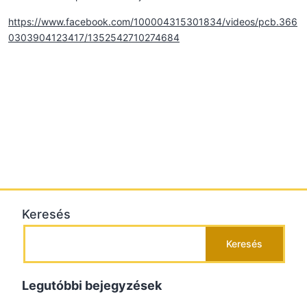
https://www.facebook.com/100004315301834/videos/pcb.366
0303904123417/1352542710274684
Keresés
Keresés
Legutóbbi bejegyzések