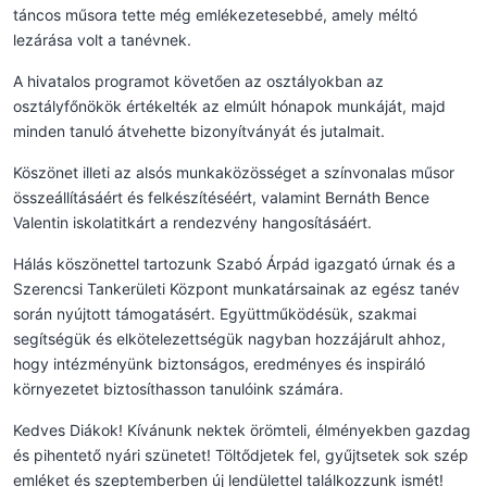
táncos műsora tette még emlékezetesebbé, amely méltó
lezárása volt a tanévnek.
A hivatalos programot követően az osztályokban az
osztályfőnökök értékelték az elmúlt hónapok munkáját, majd
minden tanuló átvehette bizonyítványát és jutalmait.
Köszönet illeti az alsós munkaközösséget a színvonalas műsor
összeállításáért és felkészítéséért, valamint Bernáth Bence
Valentin iskolatitkárt a rendezvény hangosításáért.
Hálás köszönettel tartozunk Szabó Árpád igazgató úrnak és a
Szerencsi Tankerületi Központ munkatársainak az egész tanév
során nyújtott támogatásért. Együttműködésük, szakmai
segítségük és elkötelezettségük nagyban hozzájárult ahhoz,
hogy intézményünk biztonságos, eredményes és inspiráló
környezetet biztosíthasson tanulóink számára.
Kedves Diákok! Kívánunk nektek örömteli, élményekben gazdag
és pihentető nyári szünetet! Töltődjetek fel, gyűjtsetek sok szép
emléket és szeptemberben új lendülettel találkozzunk ismét!