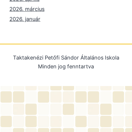
2026. március
2026. január
2025. december
2025. október
2025. szeptember
Taktakenézi Petőfi Sándor Általános Iskola
2025. július
Minden jog fenntartva
2025. június
2025. május
2025. április
2025. március
2025. január
2024. december
2024. november