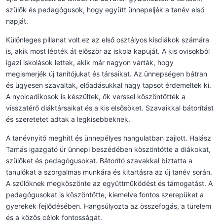
szülők és pedagógusok, hogy együtt ünnepeljék a tanév első
napját.
Különleges pillanat volt ez az első osztályos kisdiákok számára
is, akik most lépték át először az iskola kapuját. A kis ovisokból
igazi iskolások lettek, akik már nagyon várták, hogy
megismerjék új tanítójukat és társaikat. Az ünnepségen bátran
és ügyesen szavaltak, előadásukkal nagy tapsot érdemeltek ki.
A nyolcadikosok is készültek, ők verssel köszöntötték a
visszatérő diáktársaikat és a kis elsősöket. Szavaikkal bátorítást
és szeretetet adtak a legkisebbeknek.
A tanévnyitó meghitt és ünnepélyes hangulatban zajlott. Halász
Tamás igazgató úr ünnepi beszédében köszöntötte a diákokat,
szülőket és pedagógusokat. Bátorító szavakkal biztatta a
tanulókat a szorgalmas munkára és kitartásra az új tanév során.
A szülőknek megköszönte az együttműködést és támogatást. A
pedagógusokat is köszöntötte, kiemelve fontos szerepüket a
gyerekek fejlődésében. Hangsúlyozta az összefogás, a türelem
és a közös célok fontosságát.