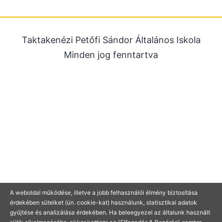
2025. október
2025. szeptember
Taktakenézi Petőfi Sándor Általános Iskola
2025. július
Minden jog fenntartva
2025. június
2025. május
2025. április
2025. március
2025. január
2024. december
2024. november
2024. október
A weboldal működése, illetve a jobb felhasználói élmény biztosítása
2024. július
érdekében süteiket (ún. cookie-kat) használunk, statisztikai adatok
2024. június
gyűjtése és analizálása érdekében. Ha beleegyezel az általunk használt