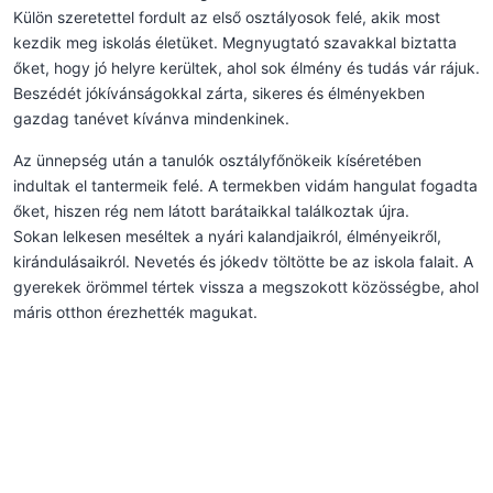
Külön szeretettel fordult az első osztályosok felé, akik most
kezdik meg iskolás életüket. Megnyugtató szavakkal biztatta
őket, hogy jó helyre kerültek, ahol sok élmény és tudás vár rájuk.
Beszédét jókívánságokkal zárta, sikeres és élményekben
gazdag tanévet kívánva mindenkinek.
Az ünnepség után a tanulók osztályfőnökeik kíséretében
indultak el tantermeik felé. A termekben vidám hangulat fogadta
őket, hiszen rég nem látott barátaikkal találkoztak újra.
Sokan lelkesen meséltek a nyári kalandjaikról, élményeikről,
kirándulásaikról. Nevetés és jókedv töltötte be az iskola falait. A
gyerekek örömmel tértek vissza a megszokott közösségbe, ahol
máris otthon érezhették magukat.