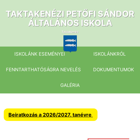
Ugrás
a
TAKTAKENÉZI PETŐFI SÁNDOR
tartalomhoz
ÁLTALÁNOS ISKOLA
ISKOLÁNK ESEMÉNYEI
ISKOLÁNKRÓL
FENNTARTHATÓSÁGRA NEVELÉS
DOKUMENTUMOK
GALÉRIA
Beiratkozás a 2026/2027. tanévre