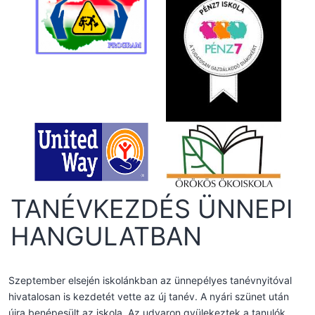
TANÉVKEZDÉS ÜNNEPI
HANGULATBAN
Szeptember elsején iskolánkban az ünnepélyes tanévnyitóval
hivatalosan is kezdetét vette az új tanév. A nyári szünet után
újra benépesült az iskola. Az udvaron gyülekeztek a tanulók,