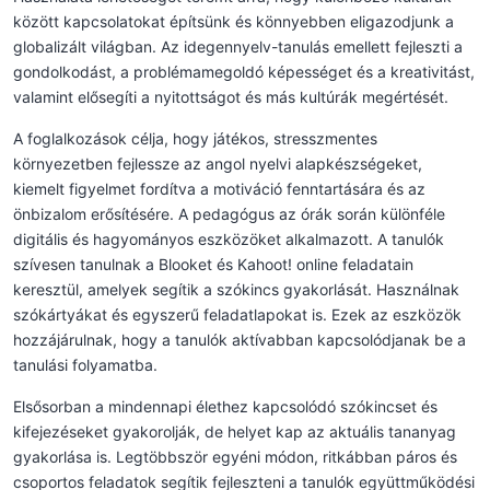
között kapcsolatokat építsünk és könnyebben eligazodjunk a
globalizált világban. Az idegennyelv-tanulás emellett fejleszti a
gondolkodást, a problémamegoldó képességet és a kreativitást,
valamint elősegíti a nyitottságot és más kultúrák megértését.
A foglalkozások célja, hogy játékos, stresszmentes
környezetben fejlessze az angol nyelvi alapkészségeket,
kiemelt figyelmet fordítva a motiváció fenntartására és az
önbizalom erősítésére. A pedagógus az órák során különféle
digitális és hagyományos eszközöket alkalmazott. A tanulók
szívesen tanulnak a Blooket és Kahoot! online feladatain
keresztül, amelyek segítik a szókincs gyakorlását. Használnak
szókártyákat és egyszerű feladatlapokat is. Ezek az eszközök
hozzájárulnak, hogy a tanulók aktívabban kapcsolódjanak be a
tanulási folyamatba.
Elsősorban a mindennapi élethez kapcsolódó szókincset és
kifejezéseket gyakorolják, de helyet kap az aktuális tananyag
gyakorlása is. Legtöbbször egyéni módon, ritkábban páros és
csoportos feladatok segítik fejleszteni a tanulók együttműködési