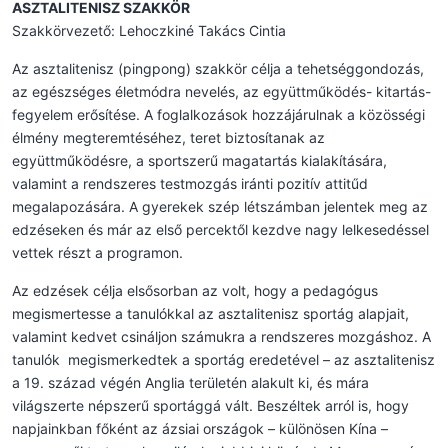
ASZTALITENISZ SZAKKÖR
Szakkörvezető: Lehoczkiné Takács Cintia
Az asztalitenisz (pingpong) szakkör célja a tehetséggondozás,
az egészséges életmódra nevelés, az együttműködés- kitartás-
fegyelem erősítése. A foglalkozások hozzájárulnak a közösségi
élmény megteremtéséhez, teret biztosítanak az
együttműködésre, a sportszerű magatartás kialakítására,
valamint a rendszeres testmozgás iránti pozitív attitűd
megalapozására. A gyerekek szép létszámban jelentek meg az
edzéseken és már az első percektől kezdve nagy lelkesedéssel
vettek részt a programon.
Az edzések célja elsősorban az volt, hogy a pedagógus
megismertesse a tanulókkal az asztalitenisz sportág alapjait,
valamint kedvet csináljon számukra a rendszeres mozgáshoz. A
tanulók megismerkedtek a sportág eredetével – az asztalitenisz
a 19. század végén Anglia területén alakult ki, és mára
világszerte népszerű sportággá vált. Beszéltek arról is, hogy
napjainkban főként az ázsiai országok – különösen Kína –