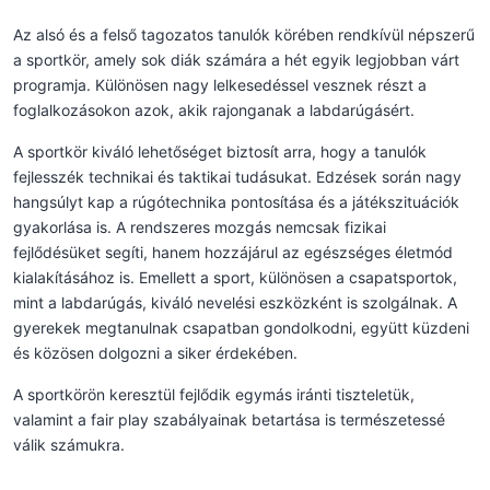
Az alsó és a felső tagozatos tanulók körében rendkívül népszerű
a sportkör, amely sok diák számára a hét egyik legjobban várt
programja. Különösen nagy lelkesedéssel vesznek részt a
foglalkozásokon azok, akik rajonganak a labdarúgásért.
A sportkör kiváló lehetőséget biztosít arra, hogy a tanulók
fejlesszék technikai és taktikai tudásukat. Edzések során nagy
hangsúlyt kap a rúgótechnika pontosítása és a játékszituációk
gyakorlása is. A rendszeres mozgás nemcsak fizikai
fejlődésüket segíti, hanem hozzájárul az egészséges életmód
kialakításához is. Emellett a sport, különösen a csapatsportok,
mint a labdarúgás, kiváló nevelési eszközként is szolgálnak. A
gyerekek megtanulnak csapatban gondolkodni, együtt küzdeni
és közösen dolgozni a siker érdekében.
A sportkörön keresztül fejlődik egymás iránti tiszteletük,
valamint a fair play szabályainak betartása is természetessé
válik számukra.