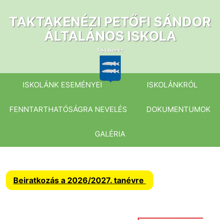
Ugrás
a
TAKTAKENÉZI PETŐFI SÁNDOR
tartalomhoz
ÁLTALÁNOS ISKOLA
ISKOLÁNK ESEMÉNYEI
ISKOLÁNKRÓL
FENNTARTHATÓSÁGRA NEVELÉS
DOKUMENTUMOK
GALÉRIA
Beiratkozás a 2026/2027. tanévre