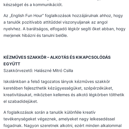
készséget és a kommunikációt.
Az „English Fun Hour” foglalkozások hozzájárulnak ahhoz, hogy
a tanulók pozitívabb attitűddel viszonyuljanak az angol
nyelvhez. A barátságos, elfogadó légkör segíti őket abban, hogy
merjenek hibázni és tanulni belőle.
KÉZMŰVES SZAKKÖR – ALKOTÁS ÉS KIKAPCSOLÓDÁS
EGYÜTT
Szakkörvezető: Halászné Mitró Csilla
Iskolánkban a felső tagozatos lányok kézműves szakkör
keretében fejleszthetik kézügyességüket, szépérzéküket,
kreativitásukat, miközben kellemes és alkotó légkörben tölthetik
el szabadidejüket.
A foglalkozások során a tanulók különféle kreatív
tevékenységeket végeznek, amelyeket nagy lelkesedéssel
fogadnak. Nagyon szeretnek alkotni, ezért minden alkalommal