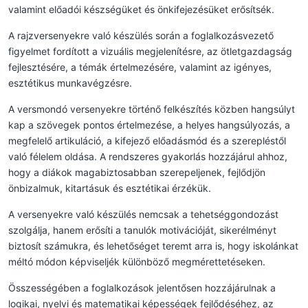
valamint előadói készségüket és önkifejezésüket erősítsék.
A rajzversenyekre való készülés során a foglalkozásvezető
figyelmet fordított a vizuális megjelenítésre, az ötletgazdagság
fejlesztésére, a témák értelmezésére, valamint az igényes,
esztétikus munkavégzésre.
A versmondó versenyekre történő felkészítés közben hangsúlyt
kap a szövegek pontos értelmezése, a helyes hangsúlyozás, a
megfelelő artikuláció, a kifejező előadásmód és a szerepléstől
való félelem oldása. A rendszeres gyakorlás hozzájárul ahhoz,
hogy a diákok magabiztosabban szerepeljenek, fejlődjön
önbizalmuk, kitartásuk és esztétikai érzékük.
A versenyekre való készülés nemcsak a tehetséggondozást
szolgálja, hanem erősíti a tanulók motivációját, sikerélményt
biztosít számukra, és lehetőséget teremt arra is, hogy iskolánkat
méltó módon képviseljék különböző megmérettetéseken.
Összességében a foglalkozások jelentősen hozzájárulnak a
logikai, nyelvi és matematikai képességek fejlődéséhez, az