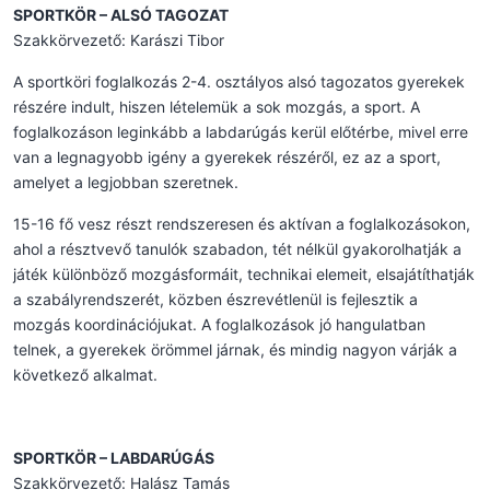
SPORTKÖR – ALSÓ TAGOZAT
Szakkörvezető: Karászi Tibor
A sportköri foglalkozás 2-4. osztályos alsó tagozatos gyerekek
részére indult, hiszen lételemük a sok mozgás, a sport. A
foglalkozáson leginkább a labdarúgás kerül előtérbe, mivel erre
van a legnagyobb igény a gyerekek részéről, ez az a sport,
amelyet a legjobban szeretnek.
15-16 fő vesz részt rendszeresen és aktívan a foglalkozásokon,
ahol a résztvevő tanulók szabadon, tét nélkül gyakorolhatják a
játék különböző mozgásformáit, technikai elemeit, elsajátíthatják
a szabályrendszerét, közben észrevétlenül is fejlesztik a
mozgás koordinációjukat. A foglalkozások jó hangulatban
telnek, a gyerekek örömmel járnak, és mindig nagyon várják a
következő alkalmat.
SPORTKÖR – LABDARÚGÁS
Szakkörvezető: Halász Tamás