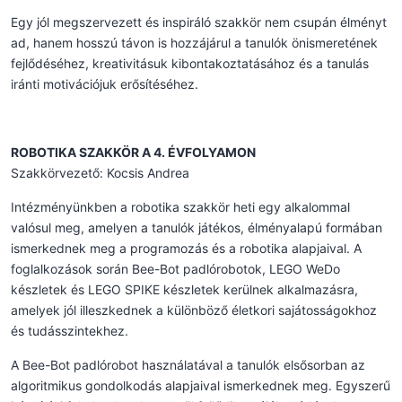
Egy jól megszervezett és inspiráló szakkör nem csupán élményt
ad, hanem hosszú távon is hozzájárul a tanulók önismeretének
fejlődéséhez, kreativitásuk kibontakoztatásához és a tanulás
iránti motivációjuk erősítéséhez.
ROBOTIKA SZAKKÖR A 4. ÉVFOLYAMON
Szakkörvezető: Kocsis Andrea
Intézményünkben a robotika szakkör heti egy alkalommal
valósul meg, amelyen a tanulók játékos, élményalapú formában
ismerkednek meg a programozás és a robotika alapjaival. A
foglalkozások során Bee-Bot padlórobotok, LEGO WeDo
készletek és LEGO SPIKE készletek kerülnek alkalmazásra,
amelyek jól illeszkednek a különböző életkori sajátosságokhoz
és tudásszintekhez.
A Bee-Bot padlórobot használatával a tanulók elsősorban az
algoritmikus gondolkodás alapjaival ismerkednek meg. Egyszerű