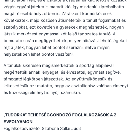
végén egyéni játékra is maradt idő, így mindenki kipróbálhatta
magát élesebb helyzetben is. Zárásként körmérkőzések
következtek, majd közösen átismételték a tanult fogalmakat és
szabályokat, ezt követően a gyerekek megnézhették, hogyan
játszik mérkőzést egymással két felső tagozatos tanuló. A
bemutató során megfigyelhették, milyen hibázási lehetőségeket
rejt a játék, hogyan lehet pontot szerezni, illetve milyen
helyzetekben lehet pontot veszíteni.
A tanulók sikeresen megismerkedtek a sportág alapjaival,
megértették annak lényegét, és élvezettel, egymást segítve,
támogató légkörben játszottak. Az együttműködésük és
lelkesedésük azt mutatta, hogy az asztalitenisz valóban élményt
és közösségi élményt is nyújt számukra.
„TUDORKA” TEHETSÉGGONDOZÓ FOGLALKOZÁSOK A 2.
ÉVFOLYAMON
Foglalkozásvezető: Szabóné Sallai Judit