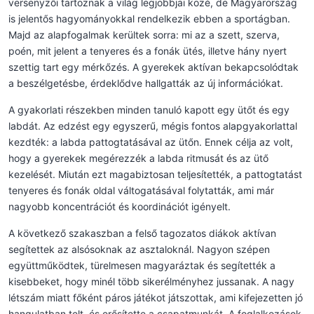
versenyzői tartoznak a világ legjobbjai közé, de Magyarország
is jelentős hagyományokkal rendelkezik ebben a sportágban.
Majd az alapfogalmak kerültek sorra: mi az a szett, szerva,
poén, mit jelent a tenyeres és a fonák ütés, illetve hány nyert
szettig tart egy mérkőzés. A gyerekek aktívan bekapcsolódtak
a beszélgetésbe, érdeklődve hallgatták az új információkat.
A gyakorlati részekben minden tanuló kapott egy ütőt és egy
labdát. Az edzést egy egyszerű, mégis fontos alapgyakorlattal
kezdték: a labda pattogtatásával az ütőn. Ennek célja az volt,
hogy a gyerekek megérezzék a labda ritmusát és az ütő
kezelését. Miután ezt magabiztosan teljesítették, a pattogtatást
tenyeres és fonák oldal váltogatásával folytatták, ami már
nagyobb koncentrációt és koordinációt igényelt.
A következő szakaszban a felső tagozatos diákok aktívan
segítettek az alsósoknak az asztaloknál. Nagyon szépen
együttműködtek, türelmesen magyaráztak és segítették a
kisebbeket, hogy minél több sikerélményhez jussanak. A nagy
létszám miatt főként páros játékot játszottak, ami kifejezetten jó
hangulatban telt, és erősítette a csapatmunkát. A foglalkozások