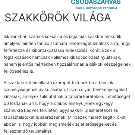
SZAKKÖRÖK VILÁGA
Iskolánkban számos sokszínű és izgalmas szakkör működik,
amelyek minden tanuló számára lehetőséget kínálnak arra, hogy
felfedezze és kibontakoztassa érdeklődési körét. Ezek a
foglalkozások nemcsak kellemes kikapcsolódást nyújtanak,
hanem jelentős mértékben hozzájárulnak a diákok készségeinek
fejlődéséhez is.
A szakkörök kiemelkedő szerepet töltenek be a tanulók
személyiségének alakulásában, hiszen olyan tevékenységeket
kínálnak, amelyek túlmutatnak a tanórai kereteken. Lehetőséget
biztosítanak arra, hogy a diákok elmélyüljenek egy-egy
számukra kedves területen, ugyanakkor új ismereteket és
tapasztalatokat is szerezzenek. Mindezek mellett segítik őket
abban is, hogy jobban megismerjék saját erősségeiket és
fejlesztendő területeiket.