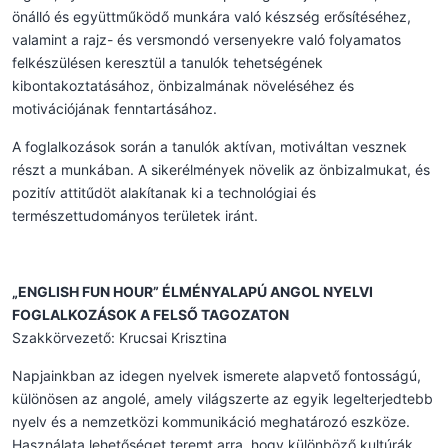
önálló és együttműködő munkára való készség erősítéséhez,
valamint a rajz- és versmondó versenyekre való folyamatos
felkészülésen keresztül a tanulók tehetségének
kibontakoztatásához, önbizalmának növeléséhez és
motivációjának fenntartásához.
A foglalkozások során a tanulók aktívan, motiváltan vesznek
részt a munkában. A sikerélmények növelik az önbizalmukat, és
pozitív attitűdöt alakítanak ki a technológiai és
természettudományos területek iránt.
„ENGLISH FUN HOUR” ÉLMÉNYALAPÚ ANGOL NYELVI
FOGLALKOZÁSOK A FELSŐ TAGOZATON
Szakkörvezető: Krucsai Krisztina
Napjainkban az idegen nyelvek ismerete alapvető fontosságú,
különösen az angolé, amely világszerte az egyik legelterjedtebb
nyelv és a nemzetközi kommunikáció meghatározó eszköze.
Használata lehetőséget teremt arra, hogy különböző kultúrák