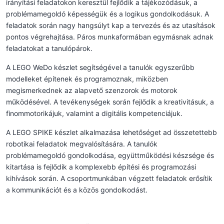
irányítási feladatokon keresztül fejlődik a tájékozódásuk, a
problémamegoldó képességük és a logikus gondolkodásuk. A
feladatok során nagy hangsúlyt kap a tervezés és az utasítások
pontos végrehajtása. Páros munkaformában egymásnak adnak
feladatokat a tanulópárok.
A LEGO WeDo készlet segítségével a tanulók egyszerűbb
modelleket építenek és programoznak, miközben
megismerkednek az alapvető szenzorok és motorok
működésével. A tevékenységek során fejlődik a kreativitásuk, a
finommotorikájuk, valamint a digitális kompetenciájuk.
A LEGO SPIKE készlet alkalmazása lehetőséget ad összetettebb
robotikai feladatok megvalósítására. A tanulók
problémamegoldó gondolkodása, együttműködési készsége és
kitartása is fejlődik a komplexebb építési és programozási
kihívások során. A csoportmunkában végzett feladatok erősítik
a kommunikációt és a közös gondolkodást.