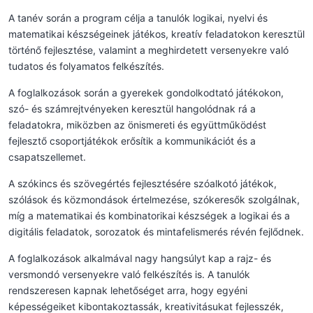
A tanév során a program célja a tanulók logikai, nyelvi és
matematikai készségeinek játékos, kreatív feladatokon keresztül
történő fejlesztése, valamint a meghirdetett versenyekre való
tudatos és folyamatos felkészítés.
A foglalkozások során a gyerekek gondolkodtató játékokon,
szó- és számrejtvényeken keresztül hangolódnak rá a
feladatokra, miközben az önismereti és együttműködést
fejlesztő csoportjátékok erősítik a kommunikációt és a
csapatszellemet.
A szókincs és szövegértés fejlesztésére szóalkotó játékok,
szólások és közmondások értelmezése, szókeresők szolgálnak,
míg a matematikai és kombinatorikai készségek a logikai és a
digitális feladatok, sorozatok és mintafelismerés révén fejlődnek.
A foglalkozások alkalmával nagy hangsúlyt kap a rajz- és
versmondó versenyekre való felkészítés is. A tanulók
rendszeresen kapnak lehetőséget arra, hogy egyéni
képességeiket kibontakoztassák, kreativitásukat fejlesszék,