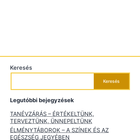
Keresés
Keresés
Legutóbbi bejegyzések
TANÉVZÁRÁS – ÉRTÉKELTÜNK,
TERVEZTÜNK, ÜNNEPELTÜNK
ÉLMÉNYTÁBOROK – A SZÍNEK ÉS AZ
EGÉSZSÉG JEGYÉBEN