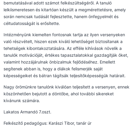
bemutatásával adott számot felkészültségéről. A tanuló
lelkiismeretesen és kitartóan készült a megmérettetésre, amely
során nemcsak tudását fejlesztette, hanem önfegyelmét és
céltudatosságát is erősítette.
Intézményünk kiemelten fontosnak tartja az ilyen versenyeken
való részvételt, hiszen ezek kiváló lehetőséget biztosítanak a
tehetségek kibontakoztatására. Az efféle kihívások növelik a
tanulók motivációját, értékes tapasztalatokkal gazdagítják őket,
valamint hozzájárulnak önbizalmuk fejlődéséhez. Emellett
segítenek abban is, hogy a diákok felismerjék saját
képességeiket és bátran tágítsák teljesítőképességük határait.
Nagy örömünkre tanulónk kiválóan teljesített a versenyen, ennek
köszönhetően bejutott a döntőbe, ahol további sikereket
kívánunk számára.
Lakatos Armandó 7.oszt.
Felkészítő pedagógus: Karászi Tibor, tanár úr