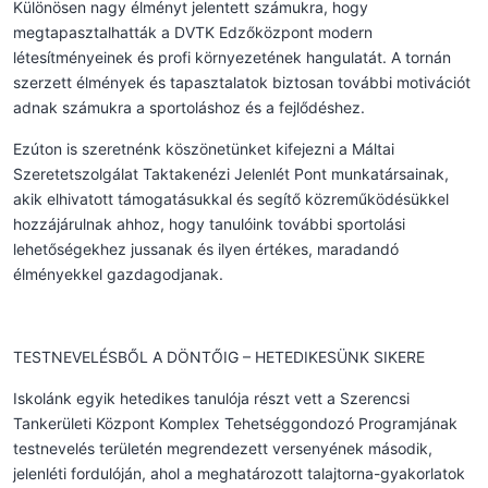
Különösen nagy élményt jelentett számukra, hogy
megtapasztalhatták a DVTK Edzőközpont modern
létesítményeinek és profi környezetének hangulatát. A tornán
szerzett élmények és tapasztalatok biztosan további motivációt
adnak számukra a sportoláshoz és a fejlődéshez.
Ezúton is szeretnénk köszönetünket kifejezni a Máltai
Szeretetszolgálat Taktakenézi Jelenlét Pont munkatársainak,
akik elhivatott támogatásukkal és segítő közreműködésükkel
hozzájárulnak ahhoz, hogy tanulóink további sportolási
lehetőségekhez jussanak és ilyen értékes, maradandó
élményekkel gazdagodjanak.
TESTNEVELÉSBŐL A DÖNTŐIG – HETEDIKESÜNK SIKERE
Iskolánk egyik hetedikes tanulója részt vett a Szerencsi
Tankerületi Központ Komplex Tehetséggondozó Programjának
testnevelés területén megrendezett versenyének második,
jelenléti fordulóján, ahol a meghatározott talajtorna-gyakorlatok