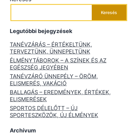
Keresés
Legutóbbi bejegyzések
TANÉVZÁRÁS – ÉRTÉKELTÜNK,
TERVEZTÜNK, ÜNNEPELTÜNK
ÉLMÉNYTÁBOROK – A SZÍNEK ÉS AZ
EGÉSZSÉG JEGYÉBEN
TANÉVZÁRÓ ÜNNEPÉLY – ÖRÖM,
ELISMERÉS, VAKÁCIÓ
BALLAGÁS – EREDMÉNYEK, ÉRTÉKEK,
ELISMERÉSEK
SPORTOS DÉLELŐTT – ÚJ
SPORTESZKÖZÖK, ÚJ ÉLMÉNYEK
Archívum