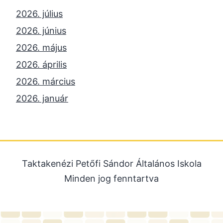
2026. július
2026. június
2026. május
2026. április
2026. március
2026. január
2025. december
2025. október
2025. szeptember
Taktakenézi Petőfi Sándor Általános Iskola
2025. július
Minden jog fenntartva
2025. június
2025. május
2025. április