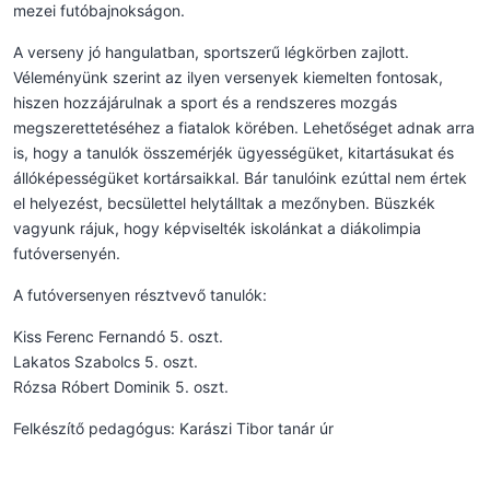
mezei futóbajnokságon.
A verseny jó hangulatban, sportszerű légkörben zajlott.
Véleményünk szerint az ilyen versenyek kiemelten fontosak,
hiszen hozzájárulnak a sport és a rendszeres mozgás
megszerettetéséhez a fiatalok körében. Lehetőséget adnak arra
is, hogy a tanulók összemérjék ügyességüket, kitartásukat és
állóképességüket kortársaikkal. Bár tanulóink ezúttal nem értek
el helyezést, becsülettel helytálltak a mezőnyben. Büszkék
vagyunk rájuk, hogy képviselték iskolánkat a diákolimpia
futóversenyén.
A futóversenyen résztvevő tanulók:
Kiss Ferenc Fernandó 5. oszt.
Lakatos Szabolcs 5. oszt.
Rózsa Róbert Dominik 5. oszt.
Felkészítő pedagógus: Karászi Tibor tanár úr