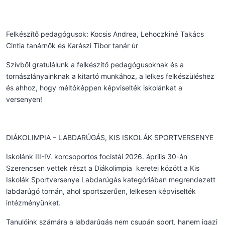
Felkészítő pedagógusok: Kocsis Andrea, Lehoczkiné Takács
Cintia tanárnők és Karászi Tibor tanár úr
Szívből gratulálunk a felkészítő pedagógusoknak és a
tornászlányainknak a kitartó munkához, a lelkes felkészüléshez
és ahhoz, hogy méltóképpen képviselték iskolánkat a
versenyen!
DIÁKOLIMPIA – LABDARÚGÁS, KIS ISKOLÁK SPORTVERSENYE
Iskolánk III-IV. korcsoportos focistái 2026. április 30-án
Szerencsen vettek részt a Diákolimpia keretei között a Kis
Iskolák Sportversenye Labdarúgás kategóriában megrendezett
labdarúgó tornán, ahol sportszerűen, lelkesen képviselték
intézményünket.
Tanulóink számára a labdarúgás nem csupán sport, hanem igazi