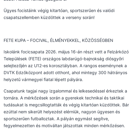
Ügyes focistáink végig kitartóan, sportszerűen és valódi
csapatszellemben küzdöttek a verseny során!
FETE KUPA – FOCIVAL, ÉLMÉNYEKKEL, KÖZÖSSÉGBEN
Iskolánk focicsapata 2026. május 16-án részt vett a Felzárkózó
Települések (FETE) országos labdarúgó-bajnokság diósgyőri
selejtezőjén az U12-es korosztályban. A rangos eseménynek a
DVTK Edzőközpont adott otthont, ahol mintegy 300 hátrányos
helyzetű vármegyei fiatal lépett pályára.
Csapatunk tagjai nagy izgalommal és lelkesedéssel érkeztek a
tornára. A mérkőzések során a gyerekek technikai és taktikai
tudásukat is megcsillogtatták és végig kitartóan küzdöttek. Bár
ezúttal nem sikerült helyezést elérniük, nagyon ügyesen és
sportszerűen futballoztak. A pályán egymást segítve,
fegyelmezetten és motiváltan játszottak minden mérkőzésen.