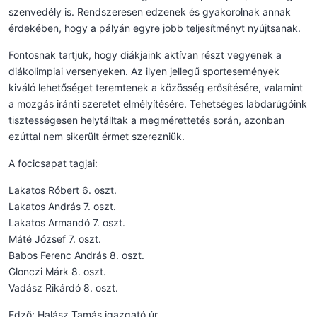
szenvedély is. Rendszeresen edzenek és gyakorolnak annak
érdekében, hogy a pályán egyre jobb teljesítményt nyújtsanak.
Fontosnak tartjuk, hogy diákjaink aktívan részt vegyenek a
diákolimpiai versenyeken. Az ilyen jellegű sportesemények
kiváló lehetőséget teremtenek a közösség erősítésére, valamint
a mozgás iránti szeretet elmélyítésére. Tehetséges labdarúgóink
tisztességesen helytálltak a megmérettetés során, azonban
ezúttal nem sikerült érmet szerezniük.
A focicsapat tagjai:
Lakatos Róbert 6. oszt.
Lakatos András 7. oszt.
Lakatos Armandó 7. oszt.
Máté József 7. oszt.
Babos Ferenc András 8. oszt.
Glonczi Márk 8. oszt.
Vadász Rikárdó 8. oszt.
Edző: Halász Tamás igazgató úr