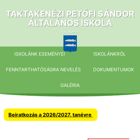
Ugrás
a
TAKTAKENÉZI PETŐFI SÁNDOR
tartalomhoz
ÁLTALÁNOS ISKOLA
ISKOLÁNK ESEMÉNYEI
ISKOLÁNKRÓL
FENNTARTHATÓSÁGRA NEVELÉS
DOKUMENTUMOK
GALÉRIA
Beiratkozás a 2026/2027. tanévre