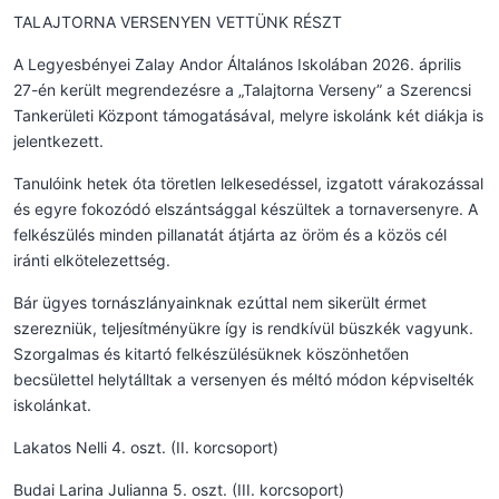
TALAJTORNA VERSENYEN VETTÜNK RÉSZT
A Legyesbényei Zalay Andor Általános Iskolában 2026. április
27-én került megrendezésre a „Talajtorna Verseny” a Szerencsi
Tankerületi Központ támogatásával, melyre iskolánk két diákja is
jelentkezett.
Tanulóink hetek óta töretlen lelkesedéssel, izgatott várakozással
és egyre fokozódó elszántsággal készültek a tornaversenyre. A
felkészülés minden pillanatát átjárta az öröm és a közös cél
iránti elkötelezettség.
Bár ügyes tornászlányainknak ezúttal nem sikerült érmet
szerezniük, teljesítményükre így is rendkívül büszkék vagyunk.
Szorgalmas és kitartó felkészülésüknek köszönhetően
becsülettel helytálltak a versenyen és méltó módon képviselték
iskolánkat.
Lakatos Nelli 4. oszt. (II. korcsoport)
Budai Larina Julianna 5. oszt. (III. korcsoport)