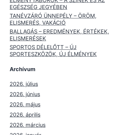
ÉLMÉNYTÁBOROK – A SZÍNEK ÉS AZ
EGÉSZSÉG JEGYÉBEN
TANÉVZÁRÓ ÜNNEPÉLY – ÖRÖM,
ELISMERÉS, VAKÁCIÓ
BALLAGÁS – EREDMÉNYEK, ÉRTÉKEK,
ELISMERÉSEK
SPORTOS DÉLELŐTT – ÚJ
SPORTESZKÖZÖK, ÚJ ÉLMÉNYEK
Archívum
2026. július
2026. június
2026. május
2026. április
2026. március