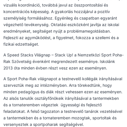
vizuális koordináció, továbbá javul az összpontosítási és
koncentrációs képesség. A gyakorlás hozzájárul a pozitív
személyiség formálásához. Egyénileg és csapatban egyaránt
végezhető tevékenység. Oktatási eszközként javítja az iskolai
eredményeket, segítséget nyújt a problémamegoldásban.
Fejleszti az agyműködést, a figyelmet, fokozza a szellemi és a
fizikai edzettséget.
A Speed Stacks Világnap – Stack Up! a Nemzetközi Sport Poha-
Rak Szövetség évenként megrendezett eseménye. Iskolánk
2013 óta minden évben részt vesz ezen az eseményen.
A Sport Poha-Rak világnapot a testnevelő kollégák irányításával
szerveztük meg az intézményben. Arra törekedtünk, hogy
minden pedagógus és diák részt vehessen ezen az eseményen.
Az alsós tanulók osztályfőnökeik irányításával a tantermekben
és a tornateremben végeztek ügyességi és fejlesztő
feladatokat. A felső tagozaton a testnevelő tanárok vezetésével
a tantermekben és a tornateremben mozogtak, sportoltak és
versenyeztek a sportpoharak segítségével.