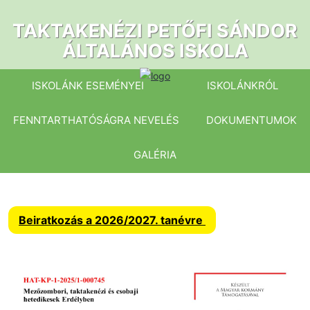
Ugrás
a
TAKTAKENÉZI PETŐFI SÁNDOR
tartalomhoz
ÁLTALÁNOS ISKOLA
ISKOLÁNK ESEMÉNYEI
ISKOLÁNKRÓL
FENNTARTHATÓSÁGRA NEVELÉS
DOKUMENTUMOK
GALÉRIA
Beiratkozás a 2026/2027. tanévre