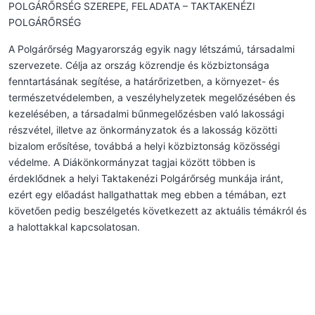
POLGÁRŐRSÉG SZEREPE, FELADATA – TAKTAKENÉZI
POLGÁRŐRSÉG
A Polgárőrség Magyarország egyik nagy létszámú, társadalmi
szervezete. Célja az ország közrendje és közbiztonsága
fenntartásának segítése, a határőrizetben, a környezet- és
természetvédelemben, a veszélyhelyzetek megelőzésében és
kezelésében, a társadalmi bűnmegelőzésben való lakossági
részvétel, illetve az önkormányzatok és a lakosság közötti
bizalom erősítése, továbbá a helyi közbiztonság közösségi
védelme. A Diákönkormányzat tagjai között többen is
érdeklődnek a helyi Taktakenézi Polgárőrség munkája iránt,
ezért egy előadást hallgathattak meg ebben a témában, ezt
követően pedig beszélgetés következett az aktuális témákról és
a halottakkal kapcsolatosan.