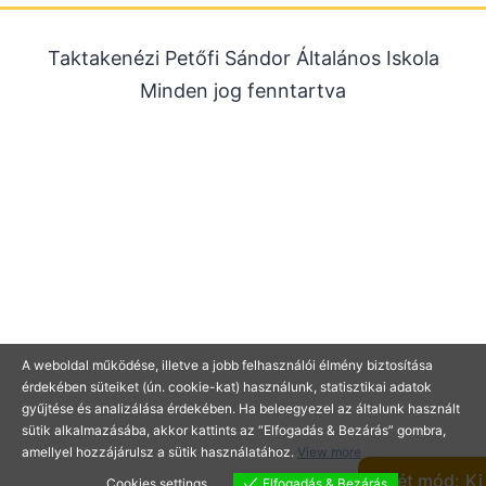
2025. szeptember
Taktakenézi Petőfi Sándor Általános Iskola
2025. július
Minden jog fenntartva
2025. június
2025. május
2025. április
2025. március
2025. január
2024. december
2024. november
2024. október
A weboldal működése, illetve a jobb felhasználói élmény biztosítása
érdekében süteiket (ún. cookie-kat) használunk, statisztikai adatok
2024. július
gyűjtése és analizálása érdekében. Ha beleegyezel az általunk használt
2024. június
sütik alkalmazásába, akkor kattints az “Elfogadás & Bezárás” gombra,
amellyel hozzájárulsz a sütik használatához.
View more
2024. május
Sötét mód:
Cookies settings
Elfogadás & Bezárás