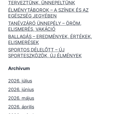
TERVEZTÜNK, ÜNNEPELTÜNK
ÉLMÉNYTÁBOROK – A SZÍNEK ÉS AZ
EGÉSZSÉG JEGYÉBEN
TANÉVZÁRÓ ÜNNEPÉLY – ÖRÖM,
ELISMERÉS, VAKÁCIÓ
BALLAGÁS – EREDMÉNYEK, ÉRTÉKEK,
ELISMERÉSEK
SPORTOS DÉLELŐTT – ÚJ
SPORTESZKÖZÖK, ÚJ ÉLMÉNYEK
Archívum
2026. július
2026. június
2026. május
2026. április