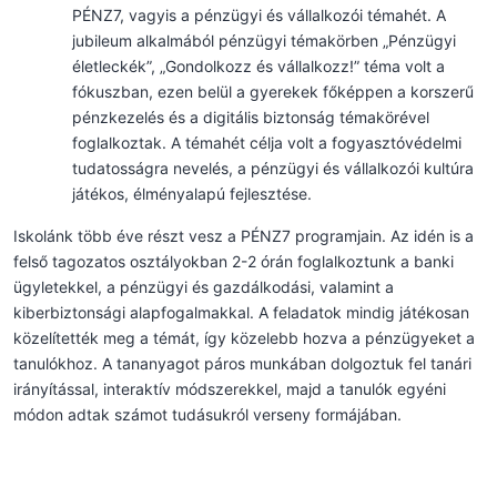
PÉNZ7, vagyis a pénzügyi és vállalkozói témahét. A
jubileum alkalmából pénzügyi témakörben „Pénzügyi
életleckék”, „Gondolkozz és vállalkozz!” téma volt a
fókuszban, ezen belül a gyerekek főképpen a korszerű
pénzkezelés és a digitális biztonság témakörével
foglalkoztak. A témahét célja volt a fogyasztóvédelmi
tudatosságra nevelés, a pénzügyi és vállalkozói kultúra
játékos, élményalapú fejlesztése.
Iskolánk több éve részt vesz a PÉNZ7 programjain. Az idén is a
felső tagozatos osztályokban 2-2 órán foglalkoztunk a banki
ügyletekkel, a pénzügyi és gazdálkodási, valamint a
kiberbiztonsági alapfogalmakkal. A feladatok mindig játékosan
közelítették meg a témát, így közelebb hozva a pénzügyeket a
tanulókhoz. A tananyagot páros munkában dolgoztuk fel tanári
irányítással, interaktív módszerekkel, majd a tanulók egyéni
módon adtak számot tudásukról verseny formájában.