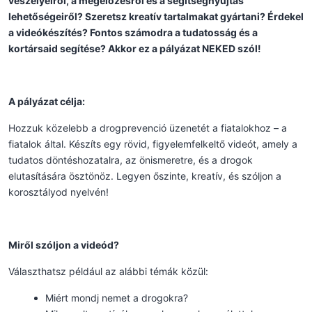
veszélyeiről, a megelőzésről és a segítségnyújtás
lehetőségeiről? Szeretsz kreatív tartalmakat gyártani? Érdekel
a videókészítés? Fontos számodra a tudatosság és a
kortársaid segítése? Akkor ez a pályázat NEKED szól!
A pályázat célja:
Hozzuk közelebb a drogprevenció üzenetét a fiatalokhoz – a
fiatalok által. Készíts egy rövid, figyelemfelkeltő videót, amely a
tudatos döntéshozatalra, az önismeretre, és a drogok
elutasítására ösztönöz. Legyen őszinte, kreatív, és szóljon a
korosztályod nyelvén!
Miről szóljon a videód?
Választhatsz például az alábbi témák közül:
Miért mondj nemet a drogokra?