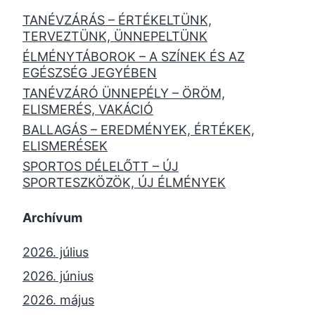
TANÉVZÁRÁS – ÉRTÉKELTÜNK,
TERVEZTÜNK, ÜNNEPELTÜNK
ÉLMÉNYTÁBOROK – A SZÍNEK ÉS AZ
EGÉSZSÉG JEGYÉBEN
TANÉVZÁRÓ ÜNNEPÉLY – ÖRÖM,
ELISMERÉS, VAKÁCIÓ
BALLAGÁS – EREDMÉNYEK, ÉRTÉKEK,
ELISMERÉSEK
SPORTOS DÉLELŐTT – ÚJ
SPORTESZKÖZÖK, ÚJ ÉLMÉNYEK
Archívum
2026. július
2026. június
2026. május