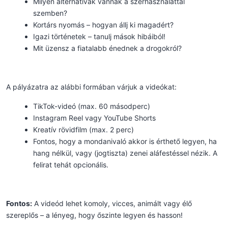
Milyen alternatívák vannak a szerhasználattal
szemben?
Kortárs nyomás – hogyan állj ki magadért?
Igazi történetek – tanulj mások hibáiból!
Mit üzensz a fiatalabb énednek a drogokról?
A pályázatra az alábbi formában várjuk a videókat:
TikTok-videó (max. 60 másodperc)
Instagram Reel vagy YouTube Shorts
Kreatív rövidfilm (max. 2 perc)
Fontos, hogy a mondanivaló akkor is érthető legyen, ha
hang nélkül, vagy (jogtiszta) zenei aláfestéssel nézik. A
felirat tehát opcionális.
Fontos:
A videód lehet komoly, vicces, animált vagy élő
szereplős – a lényeg, hogy őszinte legyen és hasson!