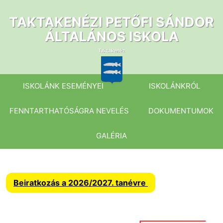
Ugrás
a
TAKTAKENÉZI PETŐFI SÁNDOR
tartalomhoz
ÁLTALÁNOS ISKOLA
ISKOLÁNK ESEMÉNYEI
ISKOLÁNKRÓL
FENNTARTHATÓSÁGRA NEVELÉS
DOKUMENTUMOK
GALÉRIA
Beiratkozás a 2026/2027. tanévre