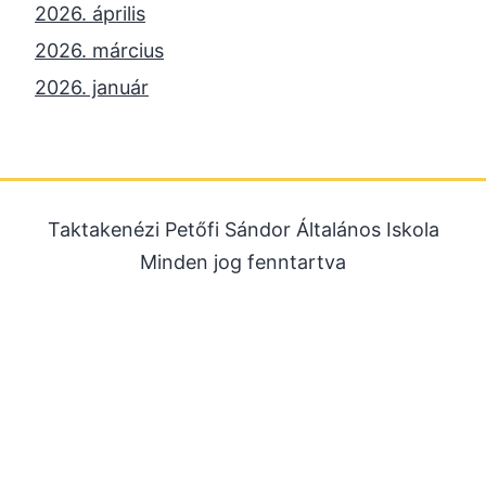
2026. április
2026. március
2026. január
2025. december
2025. október
2025. szeptember
Taktakenézi Petőfi Sándor Általános Iskola
2025. július
Minden jog fenntartva
2025. június
2025. május
2025. április
2025. március
2025. január
2024. december