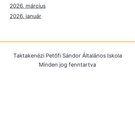
2026. március
2026. január
2025. december
2025. október
2025. szeptember
Taktakenézi Petőfi Sándor Általános Iskola
2025. július
Minden jog fenntartva
2025. június
2025. május
2025. április
2025. március
2025. január
2024. december
2024. november