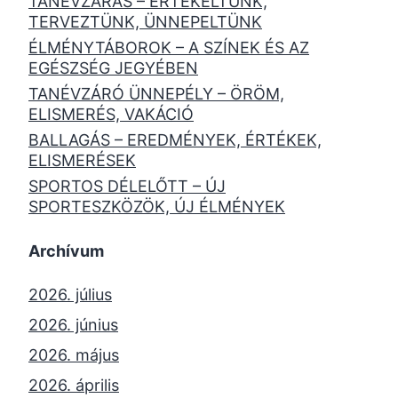
TANÉVZÁRÁS – ÉRTÉKELTÜNK,
TERVEZTÜNK, ÜNNEPELTÜNK
ÉLMÉNYTÁBOROK – A SZÍNEK ÉS AZ
EGÉSZSÉG JEGYÉBEN
TANÉVZÁRÓ ÜNNEPÉLY – ÖRÖM,
ELISMERÉS, VAKÁCIÓ
BALLAGÁS – EREDMÉNYEK, ÉRTÉKEK,
ELISMERÉSEK
SPORTOS DÉLELŐTT – ÚJ
SPORTESZKÖZÖK, ÚJ ÉLMÉNYEK
Archívum
2026. július
2026. június
2026. május
2026. április