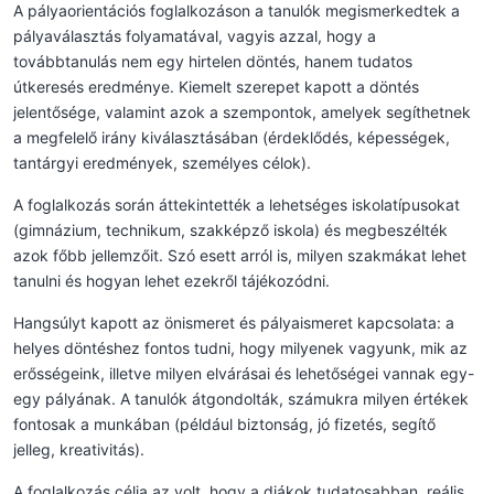
A pályaorientációs foglalkozáson a tanulók megismerkedtek a
pályaválasztás folyamatával, vagyis azzal, hogy a
továbbtanulás nem egy hirtelen döntés, hanem tudatos
útkeresés eredménye. Kiemelt szerepet kapott a döntés
jelentősége, valamint azok a szempontok, amelyek segíthetnek
a megfelelő irány kiválasztásában (érdeklődés, képességek,
tantárgyi eredmények, személyes célok).
A foglalkozás során áttekintették a lehetséges iskolatípusokat
(gimnázium, technikum, szakképző iskola) és megbeszélték
azok főbb jellemzőit. Szó esett arról is, milyen szakmákat lehet
tanulni és hogyan lehet ezekről tájékozódni.
Hangsúlyt kapott az önismeret és pályaismeret kapcsolata: a
helyes döntéshez fontos tudni, hogy milyenek vagyunk, mik az
erősségeink, illetve milyen elvárásai és lehetőségei vannak egy-
egy pályának. A tanulók átgondolták, számukra milyen értékek
fontosak a munkában (például biztonság, jó fizetés, segítő
jelleg, kreativitás).
A foglalkozás célja az volt, hogy a diákok tudatosabban, reális