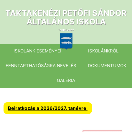
Ugrás
a
TAKTAKENÉZI PETŐFI SÁNDOR
tartalomhoz
ÁLTALÁNOS ISKOLA
ISKOLÁNK ESEMÉNYEI
ISKOLÁNKRÓL
FENNTARTHATÓSÁGRA NEVELÉS
DOKUMENTUMOK
GALÉRIA
Beiratkozás a 2026/2027. tanévre