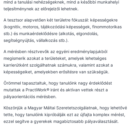
mind a tanulási nehézségeknek, mind a későbbi munkahelyi
teljesítménynek az előrejelzői lehetnek.
A tesztsor alapvetően két területre fókuszál: képességekre
(kognitív, motoros, tájékozódási képességek, finommotorikas
stb.) és munkaérdeklődésre (alkotás, elgondolás,
segítségnyújtás, vállalkozás stb.).
A mérésben résztvevők az egyéni eredménylapjukból
megismerik azokat a területeket, amelyek lehetséges
karrierútként szolgálhatnak számukra, valamint azokat a
képességeiket, amelyekben erősítésre van szükségük.
Örömmel tapasztaltuk, hogy tanulóink nagy érdeklődést
mutattak a PractiWork® iránt és aktívan vettek részt a
pályaorientációs mérésben.
Köszönjük a Magyar Máltai Szeretetszolgálatnak, hogy lehetővé
tette, hogy tanulóink kipróbálják ezt az újfajta komplex mérést,
ezzel segítve a gyerekek magabiztosabb pályaválasztását.