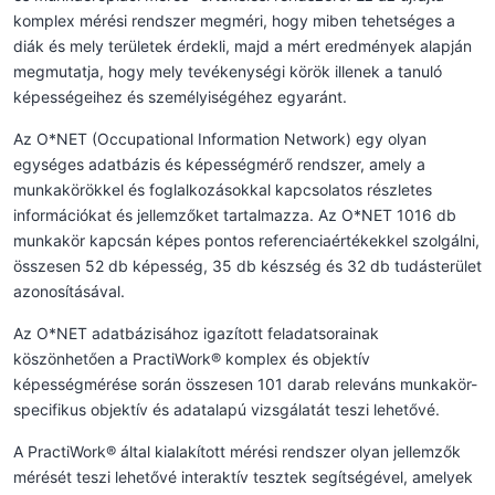
komplex mérési rendszer megméri, hogy miben tehetséges a
diák és mely területek érdekli, majd a mért eredmények alapján
megmutatja, hogy mely tevékenységi körök illenek a tanuló
képességeihez és személyiségéhez egyaránt.
Az O*NET (Occupational Information Network) egy olyan
egységes adatbázis és képességmérő rendszer, amely a
munkakörökkel és foglalkozásokkal kapcsolatos részletes
információkat és jellemzőket tartalmazza. Az O*NET 1016 db
munkakör kapcsán képes pontos referenciaértékekkel szolgálni,
összesen 52 db képesség, 35 db készség és 32 db tudásterület
azonosításával.
Az O*NET adatbázisához igazított feladatsorainak
köszönhetően a PractiWork® komplex és objektív
képességmérése során összesen 101 darab releváns munkakör-
specifikus objektív és adatalapú vizsgálatát teszi lehetővé.
A PractiWork® által kialakított mérési rendszer olyan jellemzők
mérését teszi lehetővé interaktív tesztek segítségével, amelyek