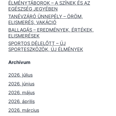
ÉLMÉNYTÁBOROK – A SZÍNEK ÉS AZ
EGÉSZSÉG JEGYÉBEN
TANÉVZÁRÓ ÜNNEPÉLY – ÖRÖM,
ELISMERÉS, VAKÁCIÓ
BALLAGÁS – EREDMÉNYEK, ÉRTÉKEK,
ELISMERÉSEK
SPORTOS DÉLELŐTT – ÚJ
SPORTESZKÖZÖK, ÚJ ÉLMÉNYEK
Archívum
2026. július
2026. június
2026. május
2026. április
2026. március