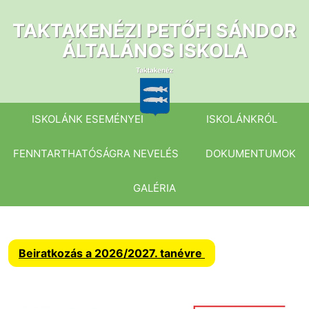
Ugrás
a
TAKTAKENÉZI PETŐFI SÁNDOR
tartalomhoz
ÁLTALÁNOS ISKOLA
ISKOLÁNK ESEMÉNYEI
ISKOLÁNKRÓL
FENNTARTHATÓSÁGRA NEVELÉS
DOKUMENTUMOK
GALÉRIA
Beiratkozás a 2026/2027. tanévre