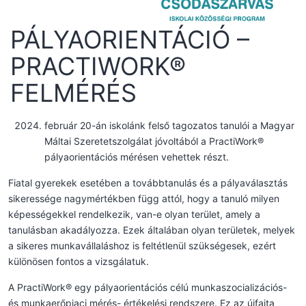
PÁLYAORIENTÁCIÓ –
PRACTIWORK®
FELMÉRÉS
február 20-án iskolánk felső tagozatos tanulói a Magyar
Máltai Szeretetszolgálat jóvoltából a PractiWork®
pályaorientációs mérésen vehettek részt.
Fiatal gyerekek esetében a továbbtanulás és a pályaválasztás
sikeressége nagymértékben függ attól, hogy a tanuló milyen
képességekkel rendelkezik, van-e olyan terület, amely a
tanulásban akadályozza. Ezek általában olyan területek, melyek
a sikeres munkavállaláshoz is feltétlenül szükségesek, ezért
különösen fontos a vizsgálatuk.
A PractiWork® egy pályaorientációs célú munkaszocializációs-
és munkaerőpiaci mérés- értékelési rendszere. Ez az újfajta