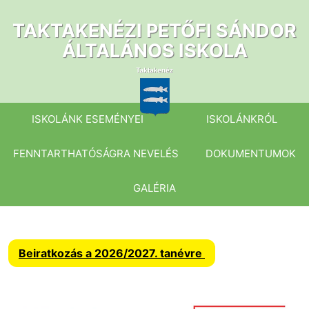
Ugrás
a
TAKTAKENÉZI PETŐFI SÁNDOR
tartalomhoz
ÁLTALÁNOS ISKOLA
ISKOLÁNK ESEMÉNYEI
ISKOLÁNKRÓL
FENNTARTHATÓSÁGRA NEVELÉS
DOKUMENTUMOK
GALÉRIA
Beiratkozás a 2026/2027. tanévre