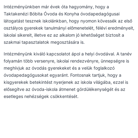
Intézményünkben már évek óta hagyomány, hogy a
Taktakenézi Bóbita Óvoda és Konyha óvodapedagógusai
látogatást tesznek iskolánkban, hogy nyomon kövessék az első
osztályos gyerekek tanulmányi előmenetelét, félévi eredményeit,
iskolai sikereit, illetve ez az alkalom jó lehetőséget biztosít a
szakmai tapasztalatok megosztására is.
Intézményünk kiváló kapcsolatot ápol a helyi óvodával. A tanév
folyamán több versenyre, iskolai rendezvényre, ünnepségre is
meghívjuk az óvodás gyerekeket és a velük foglalkozó
óvodapedagógusokat egyaránt. Fontosnak tartjuk, hogy a
kisgyerekek betekintést nyerjenek az iskola világába, ezzel is
elősegítve az óvoda-iskola átmenet gördülékenységét és az
esetleges nehézségek csökkentését.