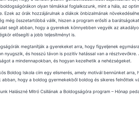
 boldogságórákon olyan témákkal foglalkozunk, mint a hála, az opti
e. Ezek az órák hozzájárulnak a diákok önbizalmának növekedéséhez
g még összetartóbbá válik, hiszen a program erősíti a barátságokat
ulat segít abban, hogy a gyerekek könnyebben vegyék az akadályoka
légkör elősegíti a jobb teljesítményt is.
gságórák megtanítják a gyerekeket arra, hogy figyeljenek egymásr
n nyugszik, és hosszú távon is pozitív hatással van a résztvevőkre.
ságot a mindennapokban, és hogyan kezelhetik a nehézségeket.
ös Boldog Iskola cím egy elismerés, amely motivál bennünket arra,
 abban, hogy a boldog gyermekekből boldog és sikeres felnőttek vá
lunk Halászné Mitró Csillának a Boldogságóra program – Hónap ped