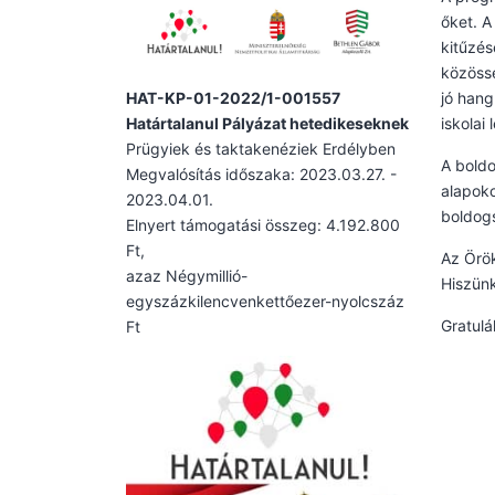
őket. A
kitűzés
közössé
HAT-KP-01-2022/1-001557
jó hang
Határtalanul Pályázat hetedikeseknek
iskolai 
Prügyiek és taktakenéziek Erdélyben
A boldo
Megvalósítás időszaka: 2023.03.27. -
alapoko
2023.04.01.
boldog
Elnyert támogatási összeg: 4.192.800
Ft,
Az Örök
azaz Négymillió-
Hiszünk
egyszázkilencvenkettőezer-nyolcszáz
Gratulá
Ft