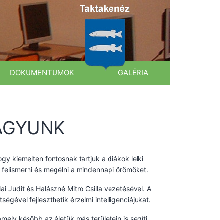
DOKUMENTUMOK
GALÉRIA
AGYUNK
ogy kiemelten fontosnak tartjuk a diákok lelki
 felismerni és megélni a mindennapi örömöket.
i Judit és Halászné Mitró Csilla vezetésével. A
égével fejleszthetik érzelmi intelligenciájukat.
mely később az életük más területein is segíti