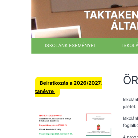
Ugrás
a
TAKTAKEN
tartalomhoz
ÁLTA
ISKOLÁNK ESEMÉNYEI
ISKOL
ÖR
Beiratkozás a 2026/2027.
tanévre
Iskolán
jólétét
Iskolán
foglalk
A progr