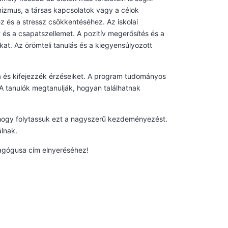
mizmus, a társas kapcsolatok vagy a célok
 és a stressz csökkentéséhez. Az iskolai
 és a csapatszellemet. A pozitív megerősítés és a
t. Az örömteli tanulás és a kiegyensúlyozott
a és kifejezzék érzéseiket. A program tudományos
 A tanulók megtanulják, hogyan találhatnak
 hogy folytassuk ezt a nagyszerű kezdeményezést.
lnak.
agógusa cím elnyeréséhez!