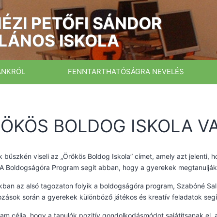
ÉZI PETŐFI SÁNDOR
LÁNOS ISKOLA
ÁNKRÓL
FENNTARTHATÓSÁGRA NEVELÉS
ÖKÖS BOLDOG ISKOLA V
k büszkén viseli az „Örökös Boldog Iskola” címet, amely azt jelenti, h
. A Boldogságóra Program segít abban, hogy a gyerekek megtanulják
kban az alsó tagozaton folyik a boldogságóra program, Szabóné Salla
ozások során a gyerekek különböző játékos és kreatív feladatok segíts
am célja, hogy a tanulók pozitív gondolkodásmódot sajátítsanak el, a