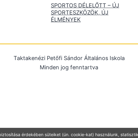
SPORTOS DÉLELŐTT – ÚJ
SPORTESZKÖZÖK, ÚJ
ÉLMÉNYEK
Taktakenézi Petőfi Sándor Általános Iskola
Minden jog fenntartva
iztosítása érdekében süteiket (ún. cookie-kat) használunk, statisztik