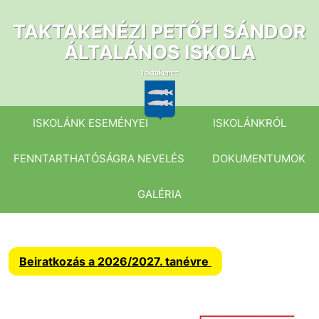
Ugrás
a
TAKTAKENÉZI PETŐFI SÁNDOR
tartalomhoz
ÁLTALÁNOS ISKOLA
ISKOLÁNK ESEMÉNYEI
ISKOLÁNKRÓL
FENNTARTHATÓSÁGRA NEVELÉS
DOKUMENTUMOK
GALÉRIA
Beiratkozás a 2026/2027. tanévre