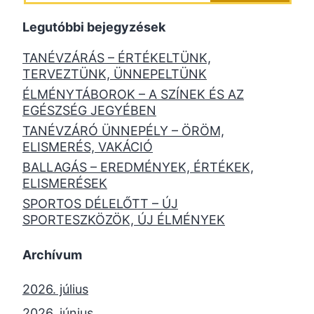
Legutóbbi bejegyzések
TANÉVZÁRÁS – ÉRTÉKELTÜNK,
TERVEZTÜNK, ÜNNEPELTÜNK
ÉLMÉNYTÁBOROK – A SZÍNEK ÉS AZ
EGÉSZSÉG JEGYÉBEN
TANÉVZÁRÓ ÜNNEPÉLY – ÖRÖM,
ELISMERÉS, VAKÁCIÓ
BALLAGÁS – EREDMÉNYEK, ÉRTÉKEK,
ELISMERÉSEK
SPORTOS DÉLELŐTT – ÚJ
SPORTESZKÖZÖK, ÚJ ÉLMÉNYEK
Archívum
2026. július
2026. június