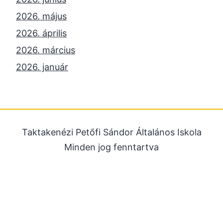
2026. május
2026. április
2026. március
2026. január
2025. december
2025. október
2025. szeptember
Taktakenézi Petőfi Sándor Általános Iskola
2025. július
Minden jog fenntartva
2025. június
2025. május
2025. április
2025. március
2025. január