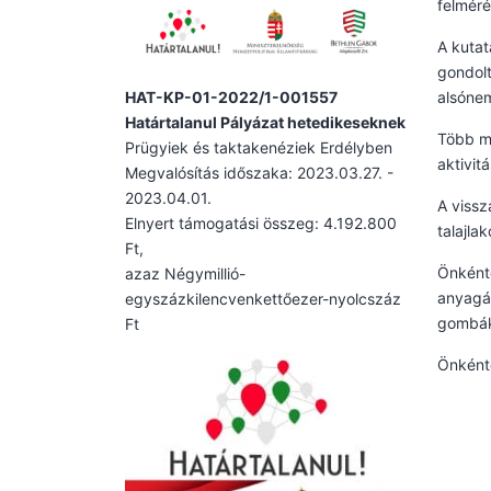
felméré
A kutat
gondolt
HAT-KP-01-2022/1-001557
alsóne
Határtalanul Pályázat hetedikeseknek
Több mi
Prügyiek és taktakenéziek Erdélyben
aktivit
Megvalósítás időszaka: 2023.03.27. -
2023.04.01.
A vissz
Elnyert támogatási összeg: 4.192.800
talajla
Ft,
Önkénte
azaz Négymillió-
anyagá
egyszázkilencvenkettőezer-nyolcszáz
gombák,
Ft
Önkénte