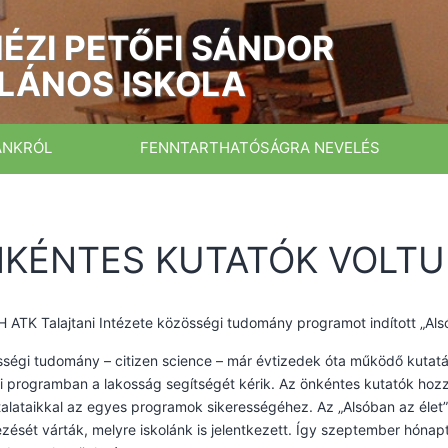
ÉZI PETŐFI SÁNDOR
LÁNOS ISKOLA
ÁNKRÓL
FENNTARTHATÓSÁGRA NEVELÉS
KÉNTES KUTATÓK VOLT
 ATK Talajtani Intézete közösségi tudomány programot indított „Als
ségi tudomány – citizen science – már évtizedek óta működő kutatá
i programban a lakosság segítségét kérik. Az önkéntes kutatók hoz
alataikkal az egyes programok sikerességéhez. Az „Alsóban az élet” 
ezését várták, melyre iskolánk is jelentkezett. Így szeptember hónapt