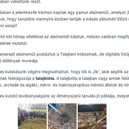
sben vehettünk részt.
ásban a jelentkezők kézhez kaptak egy pamut alsóneműt, amelyet 20
uk, hogy tanulóink mennyire észben tartják a kiásás dátumát! Előző 
mű sorsa?
nt két hónap elteltével az alsóneműt kiástuk, melyen valóban megfigy
ásának mutatói.
amaradt alsóneműt postáztuk a Talajtani Intézetnek, de digitális fo
kó élőlények munkája.
s kutatásunk végére megtudhattuk, hogy kik is „ők”, akik segítik 
nak feldolgozója a
talajbióta.
A talajbióta a talajban vagy annak fel
 archeák és algák), mikro- és makroszkopikus méretű állatok és n
s kutató tevékenységünk az élményszerű tanulás jó példája, melye