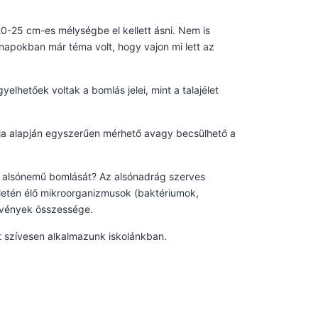
-25 cm-es mélységbe el kellett ásni. Nem is
napokban már téma volt, hogy vajon mi lett az
elhetőek voltak a bomlás jelei, mint a talajélet
tója alapján egyszerűen mérhető avagy becsülhető a
az alsónemű bomlását? Az alsónadrág szerves
ületén élő mikroorganizmusok (baktériumok,
övények összessége.
t szívesen alkalmazunk iskolánkban.