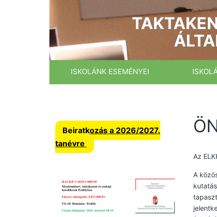
Ugrás
a
TAKTAKEN
tartalomhoz
ÁLTA
ISKOLÁNK ESEMÉNYEI
ISKOL
ÖN
Beiratkozás a 2026/2027.
tanévre
Az ELKH
A közös
kutatás
tapaszt
jelentk