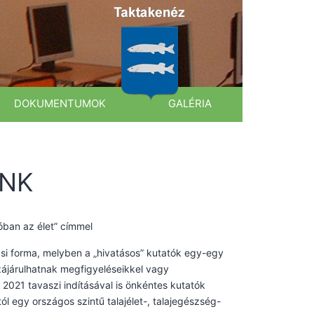
DOKUMENTUMOK
GALÉRIA
UNK
óban az élet” címmel
si forma, melyben a „hivatásos” kutatók egy-egy
zájárulhatnak megfigyeléseikkel vagy
2021 tavaszi indításával is önkéntes kutatók
ól egy országos szintű talajélet-, talajegészség-