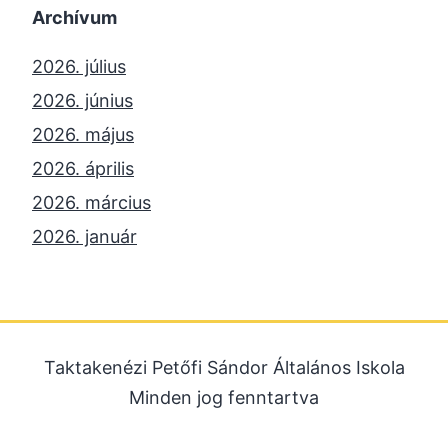
Archívum
2026. július
2026. június
2026. május
2026. április
2026. március
2026. január
2025. december
2025. október
2025. szeptember
Taktakenézi Petőfi Sándor Általános Iskola
2025. július
Minden jog fenntartva
2025. június
2025. május