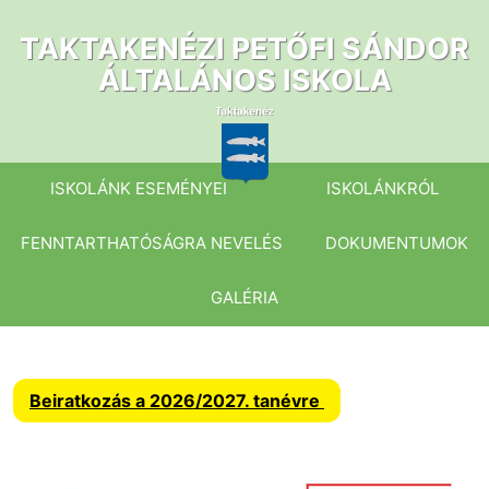
Ugrás
a
TAKTAKENÉZI PETŐFI SÁNDOR
tartalomhoz
ÁLTALÁNOS ISKOLA
ISKOLÁNK ESEMÉNYEI
ISKOLÁNKRÓL
FENNTARTHATÓSÁGRA NEVELÉS
DOKUMENTUMOK
GALÉRIA
Beiratkozás a 2026/2027. tanévre