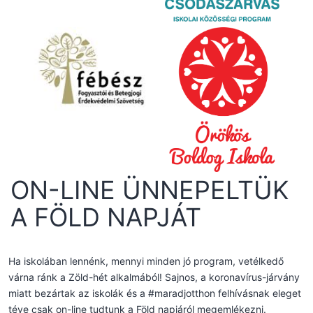
ON-LINE ÜNNEPELTÜK
A FÖLD NAPJÁT
Ha iskolában lennénk, mennyi minden jó program, vetélkedő
várna ránk a Zöld-hét alkalmából! Sajnos, a koronavírus-járvány
miatt bezártak az iskolák és a #maradjotthon felhívásnak eleget
téve csak on-line tudtunk a Föld napjáról megemlékezni.