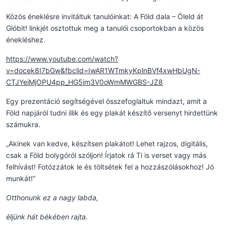
Közös éneklésre invitáltuk tanulóinkat: A Föld dala – Öleld át
Glóbit! linkjét osztottuk meg a tanulói csoportokban a közös
énekléshez.
https://www.youtube.com/watch?
v=docek8I7bGw&fbclid=IwAR1WTmkyKplnBVf4xwHbUgN-
CTJYeiMjOPU4pp_HG5im3V0oWmMWGBS-JZ8
Egy prezentáció segítségével összefoglaltuk mindazt, amit a
Föld napjáról tudni illik és egy plakát készítő versenyt hirdettünk
számukra.
„Akinek van kedve, készítsen plakátot! Lehet rajzos, digitális,
csak a Föld bolygóról szóljon! Írjatok rá Ti is verset vagy más
felhívást! Fotózzátok le és töltsétek fel a hozzászólásokhoz! Jó
munkát!”
Otthonunk ez a nagy labda,
éljünk hát békében rajta.