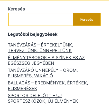
Keresés
Keresés
Legutóbbi bejegyzések
TANÉVZÁRÁS – ÉRTÉKELTÜNK,
TERVEZTÜNK, ÜNNEPELTÜNK
ÉLMÉNYTÁBOROK – A SZÍNEK ÉS AZ
EGÉSZSÉG JEGYÉBEN
TANÉVZÁRÓ ÜNNEPÉLY – ÖRÖM,
ELISMERÉS, VAKÁCIÓ
BALLAGÁS – EREDMÉNYEK, ÉRTÉKEK,
ELISMERÉSEK
SPORTOS DÉLELŐTT – ÚJ
SPORTESZKÖZÖK, ÚJ ÉLMÉNYEK